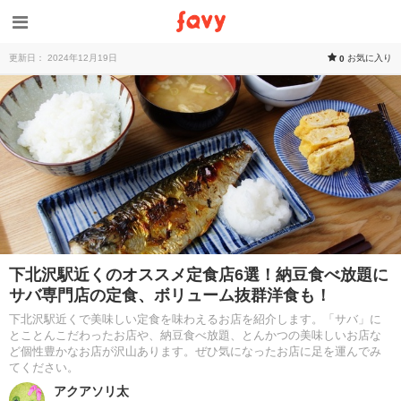
更新日： 2024年12月19日
お気に入り
0
下北沢駅近くのオススメ定食店6選！納豆食べ放題に
サバ専門店の定食、ボリューム抜群洋食も！
下北沢駅近くで美味しい定食を味わえるお店を紹介します。「サバ」に
とことんこだわったお店や、納豆食べ放題、とんかつの美味しいお店な
ど個性豊かなお店が沢山あります。ぜひ気になったお店に足を運んでみ
てください。
アクアソリ太