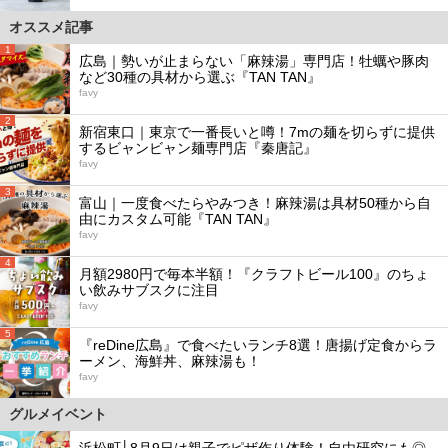
オススメ記事
1
広島｜勢いが止まらない「麻辣湯」専門店！牡蠣や豚肉
など30種の具材から選ぶ『TAN TAN』
favy
2
新宿東口｜東京で一番長いと噂！7mの麺を切らずに提供
するビャンビャン麺専門店『秦唐記』
favy
3
富山｜一度食べたらやみつき！麻辣湯は具材50種から自
由にカスタム可能『TAN TAN』
favy
4
月額2980円で毎本半額！『クラフトビール100』のちょ
い飲みサブスクに注目
favy
5
『reDine広島』で食べたいランチ8選！唐揚げ定食からラ
ーメン、海鮮丼、麻辣湯も！
favy
グルメイベント
浜松町│8月9日は親子でピザ作り体験！自由研究にも◎