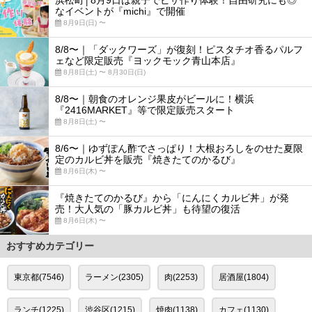
なイベントが『michi』で開催
8月9日(日) 〜
8/8〜｜「ダックワーズ」が復刻！ピスタチオ香るパルフ
ェなど限定販売『ヨックモック青山本店』
8月8日(土) 〜 8月30日(日)
8/8〜｜朝食のオレンジ果皮がビールに！横浜
『2416MARKET』等で限定販売スタート
8月8日(土) 〜
8/6〜｜ゆずぽん酢でさっぱり！大根おろしをのせた夏限
定のカルビ丼を販売『焼きたてのかるび』
8月6日(木) 〜
『焼きたてのかるび』から「にんにくカルビ丼」が発
売！大人気の「豚カルビ丼」も待望の復活
8月6日(木) 〜
おすすめカテゴリー
東京都(7546)
ラーメン(2305)
肉(2253)
居酒屋(1804)
ランチ(1225)
渋谷区(1215)
焼肉(1138)
カフェ(1130)