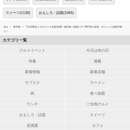
スイーツ(1130)
おもしろ・話題(1065)
favy
東京都
下北沢駅近くのオススメ定食店6選！納豆食べ放題にサバ専門店の定食、ボリューム抜群洋食
も！
カテゴリ一覧
グルメイベント
今日は何の日
特集
連載
新着情報
新着店舗
サブスク
ラーメン
肉
食べ放題
ランチ
ご当地グルメ
おもしろ・話題
スイーツ
居酒屋
カフェ