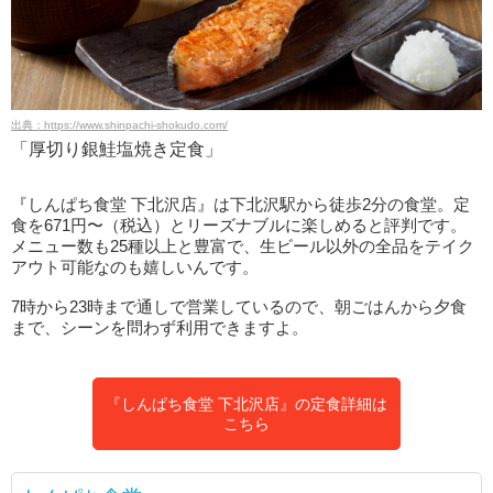
出典：https://www.shinpachi-shokudo.com/
「厚切り銀鮭塩焼き定食」
『しんぱち食堂 下北沢店』は下北沢駅から徒歩2分の食堂。定
食を671円〜（税込）とリーズナブルに楽しめると評判です。
メニュー数も25種以上と豊富で、生ビール以外の全品をテイク
アウト可能なのも嬉しいんです。
7時から23時まで通しで営業しているので、朝ごはんから夕食
まで、シーンを問わず利用できますよ。
『しんぱち食堂 下北沢店』の定食詳細は
こちら