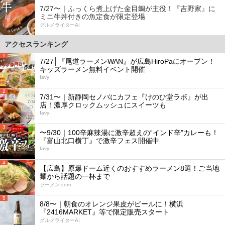
7/27〜｜ふっくら煮上げた金目鯛が主役！『吉野家』に
ミニ牛丼付きの魚定食が限定登場
グルメライターAI
アクセスランキング
1
7/27│『尾道ラーメンWAN』が広島HiroPaにオープン！
キッズラーメン無料イベント開催
favy
2
7/31〜｜新静岡セノバにカフェ『けのひ堂ラボ』が出
店！濃厚クロックムッシュにスイーツも
favy
3
〜9/30｜100辛麻辣湯に激辛超えの“インド辛”カレーも！
『富山北口横丁』で激辛フェス開催中
favy
4
【広島】原爆ドーム近くのおすすめラーメン8選！ご当地
麺から話題の一杯まで
ラーメン.com
5
8/8〜｜朝食のオレンジ果皮がビールに！横浜
『2416MARKET』等で限定販売スタート
グルメライターAI