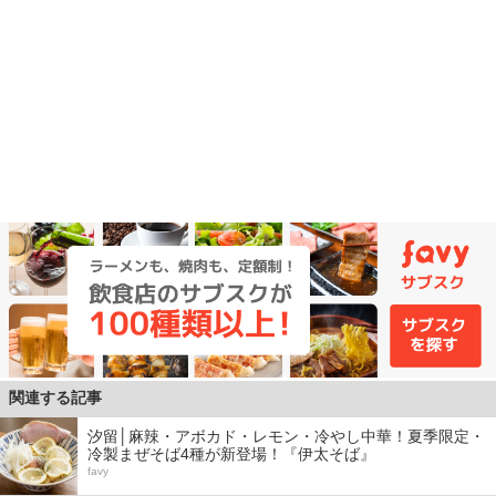
関連する記事
汐留│麻辣・アボカド・レモン・冷やし中華！夏季限定・
冷製まぜそば4種が新登場！『伊太そば』
favy