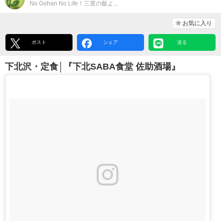
No Gohan No Life！三度の飯よ...
お気に入り
ポスト
シェア
送る
下北沢・定食│『下北SABA食堂 佐助酒場』