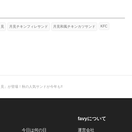
KFC
月見
月見チキンフィレサンド
月見和風チキンカツサンド
月見」が登場！秋の人気サンドが今年も!!
favyについて
今日は何の日
運営会社