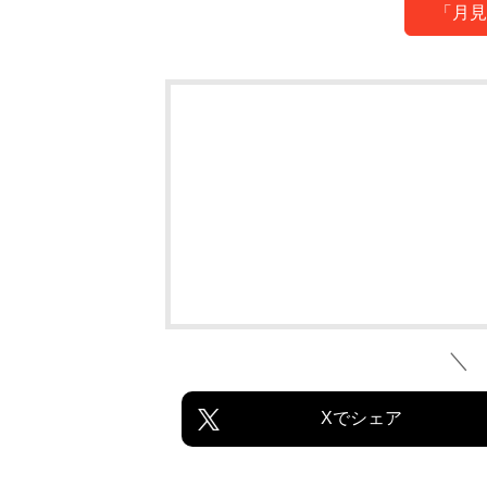
「月見
＼
Xでシェア