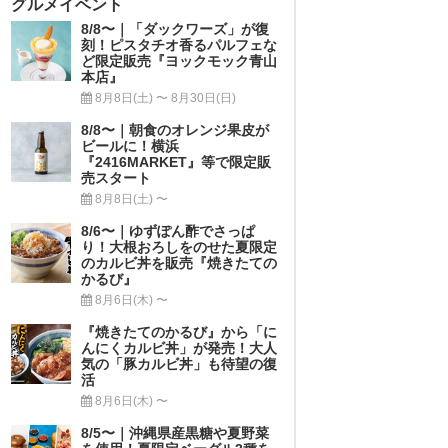
グルメイベント
8/8〜｜「ダックワーズ」が復
刻！ピスタチオ香るパルフェな
ど限定販売『ヨックモック青山
本店』
8月8日(土) 〜 8月30日(日)
8/8〜｜朝食のオレンジ果皮が
ビールに！横浜
『2416MARKET』等で限定販
売スタート
8月8日(土) 〜
8/6〜｜ゆずぽん酢でさっぱ
り！大根おろしをのせた夏限定
のカルビ丼を販売『焼きたての
かるび』
8月6日(木) 〜
『焼きたてのかるび』から「に
んにくカルビ丼」が発売！大人
気の「豚カルビ丼」も待望の復
活
8月6日(木) 〜
8/5〜｜沖縄県産黒糖や夏野菜