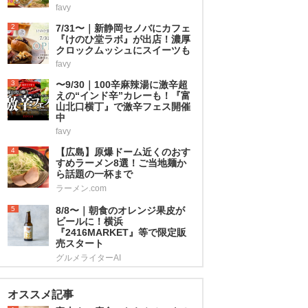
favy
2
7/31〜｜新静岡セノバにカフェ
『けのひ堂ラボ』が出店！濃厚
クロックムッシュにスイーツも
favy
3
〜9/30｜100辛麻辣湯に激辛超
えの“インド辛”カレーも！『富
山北口横丁』で激辛フェス開催
中
favy
4
【広島】原爆ドーム近くのおす
すめラーメン8選！ご当地麺か
ら話題の一杯まで
ラーメン.com
5
8/8〜｜朝食のオレンジ果皮が
ビールに！横浜
『2416MARKET』等で限定販
売スタート
グルメライターAI
オススメ記事