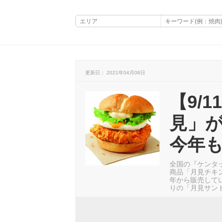
更新日： 2021年04月08日
【9/
見」
今年も
全国の『ケンタッ
商品「月見チキ
年から販売して
りの「月見サンド