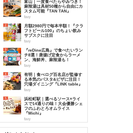
1
富山｜一度食べたらやみつき！
麻辣湯は具材50種から自由にカ
スタム可能『TAN TAN』
favy
2
月額2980円で毎本半額！『クラ
フトビール100』のちょい飲み
サブスクに注目
favy
3
『reDine広島』で食べたいラン
チ8選！唐揚げ定食からラーメ
ン、海鮮丼、麻辣湯も！
favy
4
有明｜食べログ百名店が監修す
る本気のパスタ&ピザに注目！
穴場ダイニング『LINK table』
favy
5
浜松町駅｜選べるソース×ライ
スで14通りの味！大会優勝シェ
フのふわとろオムライス
『Michi』
favy