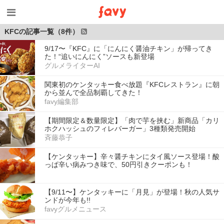
KFCの記事一覧（8件）
9/17〜『KFC』に「にんにく醤油チキン」が帰ってき
た！“追いにんにく”ソースも新登場
グルメライターAI
関東初のケンタッキー食べ放題『KFCレストラン』に朝
から並んで全品制覇してきた！
favy編集部
【期間限定＆数量限定】「肉で芋を挟む」新商品「カリ
ホクハッシュのフィレバーガー」3種類発売開始
斉藤恭子
【ケンタッキー】辛々醤チキンにタイ風ソース登場！酸
っぱ辛い病みつき味で、50円引きクーポンも！
【9/11〜】ケンタッキーに「月見」が登場！秋の人気サ
ンドが今年も!!
favyグルメニュース