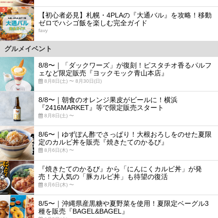
5
【初心者必見】札幌・4PLAの『大通バル』を攻略！移動
ゼロでハシゴ飯を楽しむ完全ガイド
favy
グルメイベント
8/8〜｜「ダックワーズ」が復刻！ピスタチオ香るパルフ
ェなど限定販売『ヨックモック青山本店』
8月8日(土) 〜 8月30日(日)
8/8〜｜朝食のオレンジ果皮がビールに！横浜
『2416MARKET』等で限定販売スタート
8月8日(土) 〜
8/6〜｜ゆずぽん酢でさっぱり！大根おろしをのせた夏限
定のカルビ丼を販売『焼きたてのかるび』
8月6日(木) 〜
『焼きたてのかるび』から「にんにくカルビ丼」が発
売！大人気の「豚カルビ丼」も待望の復活
8月6日(木) 〜
8/5〜｜沖縄県産黒糖や夏野菜を使用！夏限定ベーグル3
種を販売『BAGEL&BAGEL』