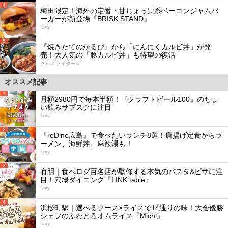
4
梅田限定！海外の定番・甘じょっぱ系ベーコンジャムバ
ーガーが新登場『BRISK STAND』
favy
5
『焼きたてのかるび』から「にんにくカルビ丼」が発
売！大人気の「豚カルビ丼」も待望の復活
グルメライターAI
オススメ記事
1
月額2980円で毎本半額！『クラフトビール100』のちょ
い飲みサブスクに注目
favy
2
『reDine広島』で食べたいランチ8選！唐揚げ定食からラ
ーメン、海鮮丼、麻辣湯も！
favy
3
有明｜食べログ百名店が監修する本気のパスタ&ピザに注
目！穴場ダイニング『LINK table』
favy
4
浜松町駅｜選べるソース×ライスで14通りの味！大会優勝
シェフのふわとろオムライス『Michi』
favy