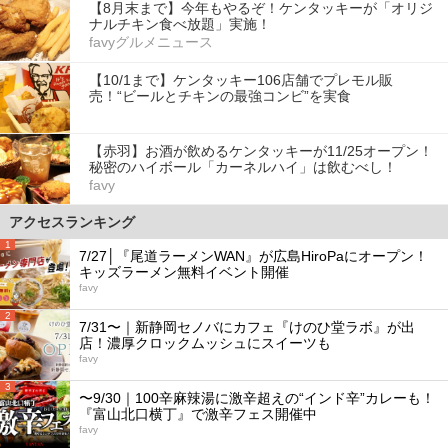
【8月末まで】今年もやるぞ！ケンタッキーが「オリジ
ナルチキン食べ放題」実施！
favyグルメニュース
【10/1まで】ケンタッキー106店舗でプレモル販
売！“ビールとチキンの最強コンビ”を実食
【赤羽】お酒が飲めるケンタッキーが11/25オープン！
秘密のハイボール「カーネルハイ」は飲むべし！
favy
アクセスランキング
1
7/27│『尾道ラーメンWAN』が広島HiroPaにオープン！
キッズラーメン無料イベント開催
favy
2
7/31〜｜新静岡セノバにカフェ『けのひ堂ラボ』が出
店！濃厚クロックムッシュにスイーツも
favy
3
〜9/30｜100辛麻辣湯に激辛超えの“インド辛”カレーも！
『富山北口横丁』で激辛フェス開催中
favy