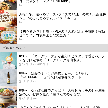
目！穴場ダイニング『LINK table』
favy
4
浜松町駅｜選べるソース×ライスで14通りの味！大会優勝
シェフのふわとろオムライス『Michi』
favy
5
【初心者必見】札幌・4PLAの『大通バル』を攻略！移動
ゼロでハシゴ飯を楽しむ完全ガイド
favy
グルメイベント
8/8〜｜「ダックワーズ」が復刻！ピスタチオ香るパルフ
ェなど限定販売『ヨックモック青山本店』
8月8日(土) 〜 8月30日(日)
8/8〜｜朝食のオレンジ果皮がビールに！横浜
『2416MARKET』等で限定販売スタート
8月8日(土) 〜
8/6〜｜ゆずぽん酢でさっぱり！大根おろしをのせた夏限
定のカルビ丼を販売『焼きたてのかるび』
8月6日(木) 〜
『焼きたてのかるび』から「にんにくカルビ丼」が発