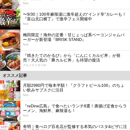
favy
3
〜9/30｜100辛麻辣湯に激辛超えの“インド辛”カレーも！
『富山北口横丁』で激辛フェス開催中
favy
4
梅田限定！海外の定番・甘じょっぱ系ベーコンジャムバ
ーガーが新登場『BRISK STAND』
favy
5
『焼きたてのかるび』から「にんにくカルビ丼」が発
売！大人気の「豚カルビ丼」も待望の復活
グルメライターAI
オススメ記事
1
月額2980円で毎本半額！『クラフトビール100』のちょ
い飲みサブスクに注目
favy
2
『reDine広島』で食べたいランチ8選！唐揚げ定食からラ
ーメン、海鮮丼、麻辣湯も！
favy
3
有明｜食べログ百名店が監修する本気のパスタ&ピザに注