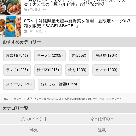
売！大人気の「豚カルビ丼」も待望の復活
8月6日(木) 〜
8/5〜｜沖縄県産黒糖や夏野菜を使用！夏限定ベーグル3
種を販売『BAGEL&BAGEL』
8月5日(水) 〜
おすすめカテゴリー
東京都(7546)
ラーメン(2305)
肉(2253)
居酒屋(1804)
ランチ(1225)
渋谷区(1215)
焼肉(1138)
カフェ(1130)
スイーツ(1130)
おもしろ・話題(1065)
favy
カレー
水戸でカレーを食べるならココ！770円で1kg超えのカツカレーや、本格インドカレーも！
カテゴリ一覧
グルメイベント
今日は何の日
特集
連載