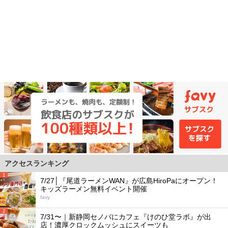
アクセスランキング
1
7/27│『尾道ラーメンWAN』が広島HiroPaにオープン！
キッズラーメン無料イベント開催
favy
2
7/31〜｜新静岡セノバにカフェ『けのひ堂ラボ』が出
店！濃厚クロックムッシュにスイーツも