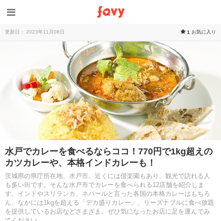
更新日： 2023年11月08日
お気に入り
1
水戸でカレーを食べるならココ！770円で1kg超えの
カツカレーや、本格インドカレーも！
茨城県の県庁所在地、水戸市。近くには偕楽園もあり、観光で訪れる人
も多い街です。そんな水戸市でカレーを食べられる12店舗を紹介しま
す。インドやスリランカ、ネパールと言った各国の本格カレーはもちろ
ん、なかには1kgを超える「デカ盛りカレー」、リーズナブルに食べ放題
を提供しているお店などさまざま。ぜひ気になったお店に足を運んでみ
てください。