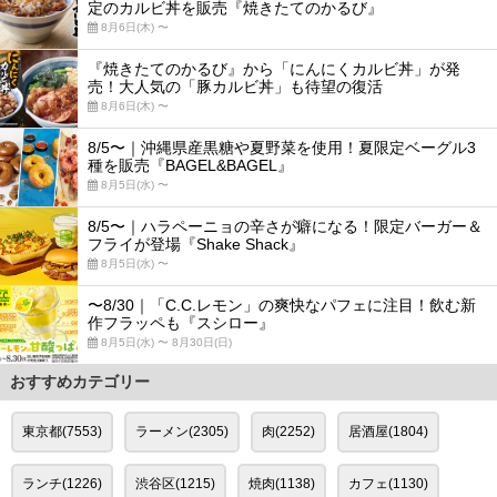
定のカルビ丼を販売『焼きたてのかるび』
8月6日(木) 〜
『焼きたてのかるび』から「にんにくカルビ丼」が発
売！大人気の「豚カルビ丼」も待望の復活
8月6日(木) 〜
8/5〜｜沖縄県産黒糖や夏野菜を使用！夏限定ベーグル3
種を販売『BAGEL&BAGEL』
8月5日(水) 〜
8/5〜｜ハラペーニョの辛さが癖になる！限定バーガー＆
フライが登場『Shake Shack』
8月5日(水) 〜
〜8/30｜「C.C.レモン」の爽快なパフェに注目！飲む新
作フラッペも『スシロー』
8月5日(水) 〜 8月30日(日)
おすすめカテゴリー
東京都(7553)
ラーメン(2305)
肉(2252)
居酒屋(1804)
ランチ(1226)
渋谷区(1215)
焼肉(1138)
カフェ(1130)