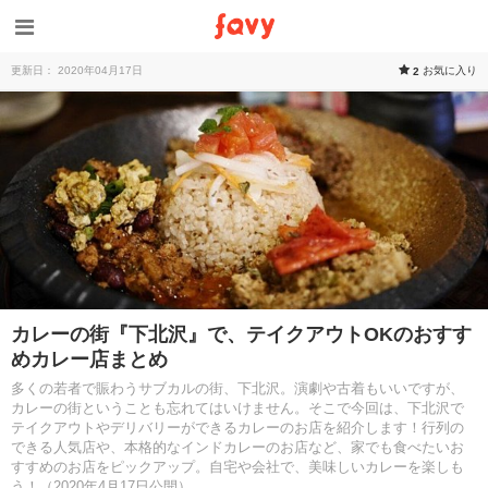
更新日： 2020年04月17日
お気に入り
2
カレーの街『下北沢』で、テイクアウトOKのおすす
めカレー店まとめ
多くの若者で賑わうサブカルの街、下北沢。演劇や古着もいいですが、
カレーの街ということも忘れてはいけません。そこで今回は、下北沢で
テイクアウトやデリバリーができるカレーのお店を紹介します！行列の
できる人気店や、本格的なインドカレーのお店など、家でも食べたいお
すすめのお店をピックアップ。自宅や会社で、美味しいカレーを楽しも
う！（2020年4月17日公開）