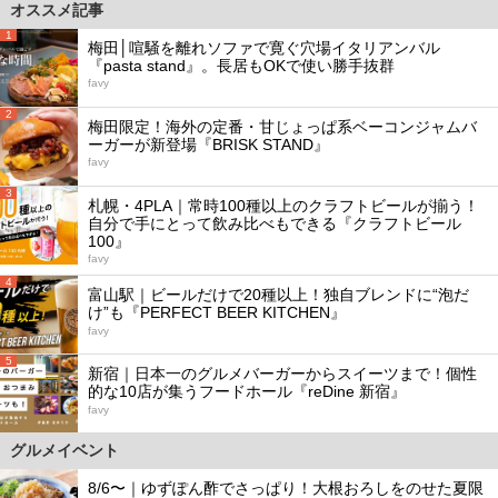
オススメ記事
1
梅田│喧騒を離れソファで寛ぐ穴場イタリアンバル
『pasta stand』。長居もOKで使い勝手抜群
favy
2
梅田限定！海外の定番・甘じょっぱ系ベーコンジャムバ
ーガーが新登場『BRISK STAND』
favy
3
札幌・4PLA｜常時100種以上のクラフトビールが揃う！
自分で手にとって飲み比べもできる『クラフトビール
100』
favy
4
富山駅｜ビールだけで20種以上！独自ブレンドに“泡だ
け”も『PERFECT BEER KITCHEN』
favy
5
新宿｜日本一のグルメバーガーからスイーツまで！個性
的な10店が集うフードホール『reDine 新宿』
favy
グルメイベント
8/6〜｜ゆずぽん酢でさっぱり！大根おろしをのせた夏限