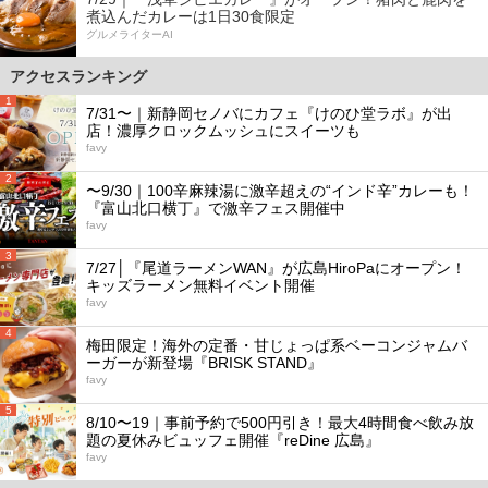
煮込んだカレーは1日30食限定
グルメライターAI
アクセスランキング
1
7/31〜｜新静岡セノバにカフェ『けのひ堂ラボ』が出
店！濃厚クロックムッシュにスイーツも
favy
2
〜9/30｜100辛麻辣湯に激辛超えの“インド辛”カレーも！
『富山北口横丁』で激辛フェス開催中
favy
3
7/27│『尾道ラーメンWAN』が広島HiroPaにオープン！
キッズラーメン無料イベント開催
favy
4
梅田限定！海外の定番・甘じょっぱ系ベーコンジャムバ
ーガーが新登場『BRISK STAND』
favy
5
8/10〜19｜事前予約で500円引き！最大4時間食べ飲み放
題の夏休みビュッフェ開催『reDine 広島』
favy