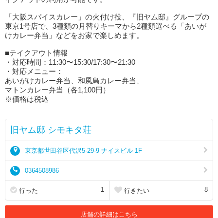
「大阪スパイスカレー」の火付け役、『旧ヤム邸』グループの
東京1号店で、3種類の月替りキーマから2種類選べる「あいが
けカレー弁当」などをお家で楽しめます。
■テイクアウト情報
・対応時間：11:30〜15:30/17:30〜21:30
・対応メニュー：
あいがけカレー弁当、和風鳥カレー弁当、
マトンカレー弁当（各1,100円）
※価格は税込
旧ヤム邸 シモキタ荘
東京都世田谷区代沢5-29-9 ナイスビル 1F
0364508986
1
8
行った
行きたい
店舗の詳細はこちら