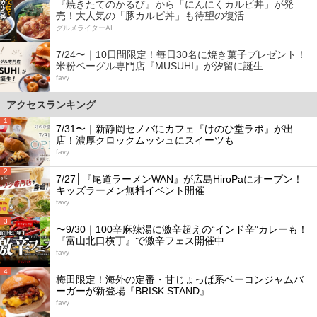
『焼きたてのかるび』から「にんにくカルビ丼」が発
売！大人気の「豚カルビ丼」も待望の復活
グルメライターAI
7/24〜｜10日間限定！毎日30名に焼き菓子プレゼント！
米粉ベーグル専門店『MUSUHI』が汐留に誕生
favy
アクセスランキング
1
7/31〜｜新静岡セノバにカフェ『けのひ堂ラボ』が出
店！濃厚クロックムッシュにスイーツも
favy
2
7/27│『尾道ラーメンWAN』が広島HiroPaにオープン！
キッズラーメン無料イベント開催
favy
3
〜9/30｜100辛麻辣湯に激辛超えの“インド辛”カレーも！
『富山北口横丁』で激辛フェス開催中
favy
4
梅田限定！海外の定番・甘じょっぱ系ベーコンジャムバ
ーガーが新登場『BRISK STAND』
favy