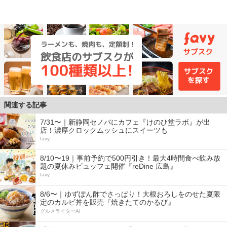
関連する記事
7/31〜｜新静岡セノバにカフェ『けのひ堂ラボ』が出
店！濃厚クロックムッシュにスイーツも
favy
8/10〜19｜事前予約で500円引き！最大4時間食べ飲み放
題の夏休みビュッフェ開催『reDine 広島』
favy
8/6〜｜ゆずぽん酢でさっぱり！大根おろしをのせた夏限
定のカルビ丼を販売『焼きたてのかるび』
グルメライターAI