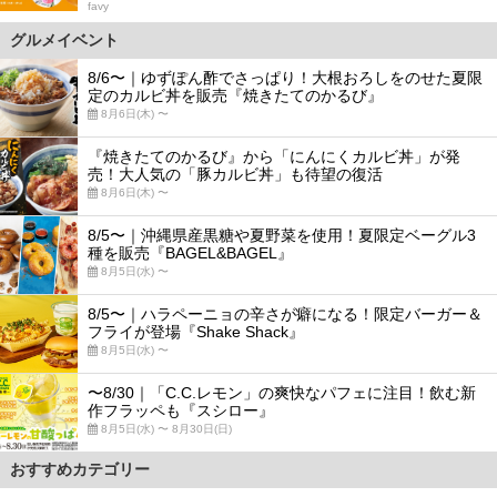
favy
グルメイベント
8/6〜｜ゆずぽん酢でさっぱり！大根おろしをのせた夏限
定のカルビ丼を販売『焼きたてのかるび』
8月6日(木) 〜
『焼きたてのかるび』から「にんにくカルビ丼」が発
売！大人気の「豚カルビ丼」も待望の復活
8月6日(木) 〜
8/5〜｜沖縄県産黒糖や夏野菜を使用！夏限定ベーグル3
種を販売『BAGEL&BAGEL』
8月5日(水) 〜
8/5〜｜ハラペーニョの辛さが癖になる！限定バーガー＆
フライが登場『Shake Shack』
8月5日(水) 〜
〜8/30｜「C.C.レモン」の爽快なパフェに注目！飲む新
作フラッペも『スシロー』
8月5日(水) 〜 8月30日(日)
おすすめカテゴリー