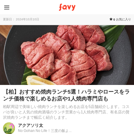
更新日： 2024年10月10日
お気に入り
0
【柏】おすすめ焼肉ランチ5選！ハラミやロースをラ
ンチ価格で楽しめるお店や1人焼肉専門店も
柏駅周辺で美味しい焼肉ランチを楽しめるお店を5店舗紹介します。コス
パが良いと人気の焼肉酒場のランチ営業から1人焼肉専門店、有名店の贅
沢焼肉ランチまで幅広く紹介します。
アクアソリ太
No Gohan No Life！三度の飯よ...