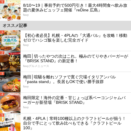
5
8/10〜19｜事前予約で500円引き！最大4時間食べ飲み放
題の夏休みビュッフェ開催『reDine 広島』
favy
オススメ記事
1
【初心者必見】札幌・4PLAの『大通バル』を攻略！移動
ゼロでハシゴ飯を楽しむ完全ガイド
favy
2
梅田│切ったやつの次はこれ。極みのてりやきバーガーが
『BRISK STAND』の新定番！
favyグルメニュース
3
梅田│喧騒を離れソファで寛ぐ穴場イタリアンバル
『pasta stand』。長居もOKで使い勝手抜群
favy
4
梅田限定！海外の定番・甘じょっぱ系ベーコンジャムバ
ーガーが新登場『BRISK STAND』
favy
5
札幌・4PLA｜常時100種以上のクラフトビールが揃う！
自分で手にとって飲み比べもできる『クラフトビール
100』