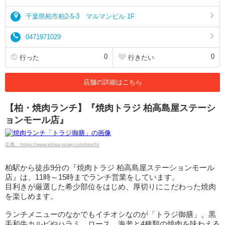
千葉県柏市柏2-5-3 マルマンビル 1F
0471971029
0
0
行った
行きたい
店舗の詳細はこちら
【柏・焼肉ランチ】『焼肉トラジ 柏高島屋ステーシ
ョンモール店』
出典：https://www.ebisu-toraji.com/lunch/
柏駅から徒歩9分の『焼肉トラジ 柏高島屋ステーションモール
店』は、11時～15時までランチ営業をしています。
目利きが厳選した希少部位をはじめ、厚切りにこだわった焼肉
を楽しめます。
ランチメニューのなかでもイチオシなのが「トラジ御膳」。黒
毛和牛カルビやハラミ、ロース、海老と4種類の焼肉を味わえる