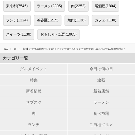
東京都(7545)
ラーメン(2305)
肉(2252)
居酒屋(1804)
ランチ(1224)
渋谷区(1215)
焼肉(1138)
カフェ(1130)
スイーツ(1130)
おもしろ・話題(1065)
favy
肉
【柏】おすすめ焼肉ランチ5選！ハラミやロースをランチ価格で楽しめるお店や1人焼肉専門店も
カテゴリ一覧
グルメイベント
今日は何の日
特集
連載
新着情報
新着店舗
サブスク
ラーメン
肉
食べ放題
ランチ
ご当地グルメ