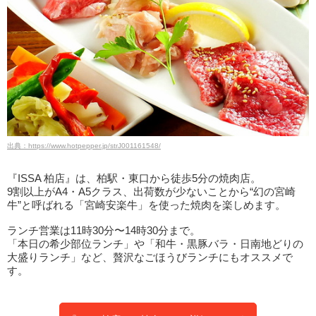
出典：https://www.hotpepper.jp/strJ001161548/
『ISSA 柏店』は、柏駅・東口から徒歩5分の焼肉店。
9割以上がA4・A5クラス、出荷数が少ないことから“幻の宮崎
牛”と呼ばれる「宮崎安楽牛」を使った焼肉を楽しめます。
ランチ営業は11時30分〜14時30分まで。
「本日の希少部位ランチ」や「和牛・黒豚バラ・日南地どりの
大盛りランチ」など、贅沢なごほうびランチにもオススメで
す。