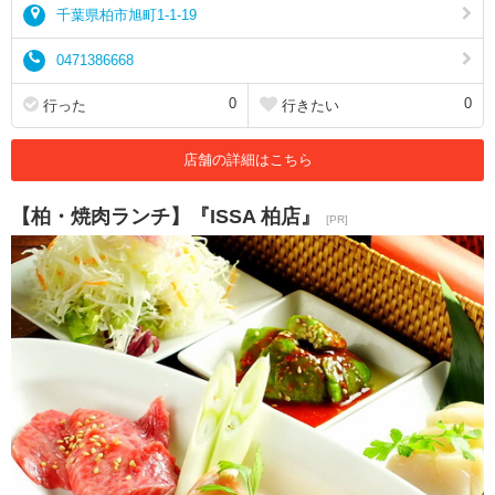
千葉県柏市旭町1-1-19
0471386668
0
0
行った
行きたい
店舗の詳細はこちら
【柏・焼肉ランチ】『ISSA 柏店』
[PR]