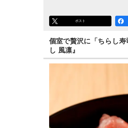
ポスト
個室で贅沢に「ちらし寿
し 風凛』