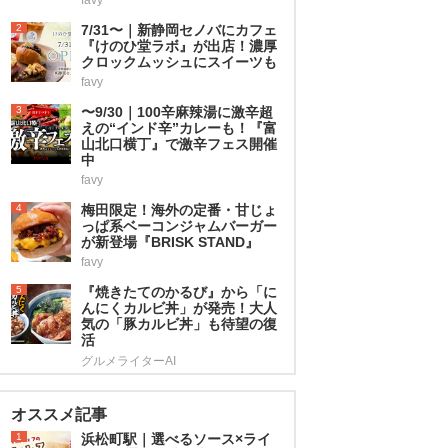
2
7/31〜｜新静岡セノバにカフェ
『けのひ堂ラボ』が出店！濃厚
クロックムッシュにスイーツも
favy
3
〜9/30｜100辛麻辣湯に激辛超
えの“インド辛”カレーも！『富
山北口横丁』で激辛フェス開催
中
favy
4
梅田限定！海外の定番・甘じょ
っぱ系ベーコンジャムバーガー
が新登場『BRISK STAND』
favy
5
『焼きたてのかるび』から「に
んにくカルビ丼」が発売！大人
気の「豚カルビ丼」も待望の復
活
グルメライターAI
オススメ記事
1
浜松町駅｜選べるソース×ライ