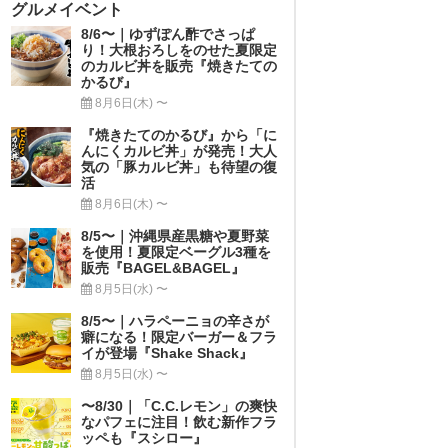
グルメイベント
8/6〜｜ゆずぽん酢でさっぱ
り！大根おろしをのせた夏限定
のカルビ丼を販売『焼きたての
かるび』
8月6日(木) 〜
『焼きたてのかるび』から「に
んにくカルビ丼」が発売！大人
気の「豚カルビ丼」も待望の復
活
8月6日(木) 〜
8/5〜｜沖縄県産黒糖や夏野菜
を使用！夏限定ベーグル3種を
販売『BAGEL&BAGEL』
8月5日(水) 〜
8/5〜｜ハラペーニョの辛さが
癖になる！限定バーガー＆フラ
イが登場『Shake Shack』
8月5日(水) 〜
〜8/30｜「C.C.レモン」の爽快
なパフェに注目！飲む新作フラ
ッペも『スシロー』