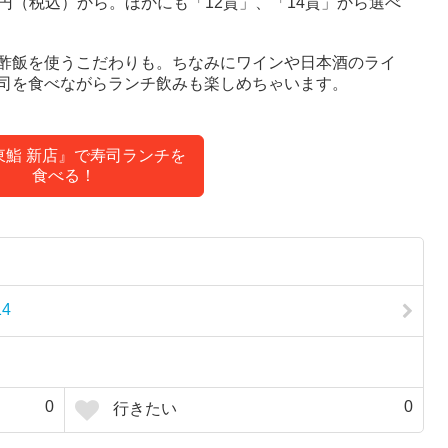
0円（税込）から。ほかにも「12貫」、「14貫」から選べ
酢飯を使うこだわりも。ちなみにワインや日本酒のライ
司を食べながらランチ飲みも楽しめちゃいます。
東鮨 新店』で寿司ランチを
食べる！
4
0
0
行きたい