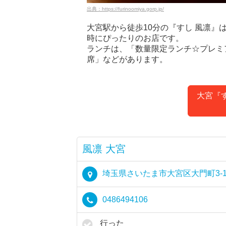
出典：https://furinoomiya.gorp.jp/
大宮駅から徒歩10分の『すし 風凛
時にぴったりのお店です。
ランチは、「数量限定ランチ☆プレミ
席」などがあります。
大宮『
風凛 大宮
埼玉県さいたま市大宮区大門町3-10
0486494106
行った