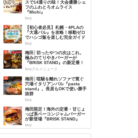
スで14通りの味！大会優勝シェ
フのふわとろオムライス
『Michi』
favy
2
【初心者必見】札幌・4PLAの
『大通バル』を攻略！移動ゼロ
でハシゴ飯を楽しむ完全ガイド
favy
3
梅田│切ったやつの次はこれ。
極みのてりやきバーガーが
『BRISK STAND』の新定番！
favyグルメニュース
4
梅田│喧騒を離れソファで寛ぐ
穴場イタリアンバル『pasta
stand』。長居もOKで使い勝手
抜群
favy
5
梅田限定！海外の定番・甘じょ
っぱ系ベーコンジャムバーガー
が新登場『BRISK STAND』
favy