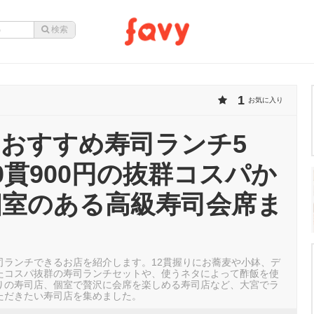
1
お気に入り
おすすめ寿司ランチ5
0貫900円の抜群コスパか
個室のある高級寿司会席ま
司ランチできるお店を紹介します。12貫握りにお蕎麦や小鉢、デ
たコスパ抜群の寿司ランチセットや、使うネタによって酢飯を使
りの寿司店、個室で贅沢に会席を楽しめる寿司店など、大宮でラ
ただきたい寿司店を集めました。