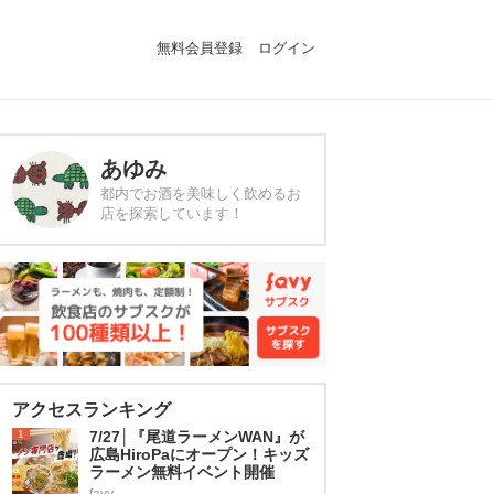
無料会員登録
ログイン
あゆみ
都内でお酒を美味しく飲めるお
店を探索しています！
アクセスランキング
1
7/27│『尾道ラーメンWAN』が
広島HiroPaにオープン！キッズ
ラーメン無料イベント開催
favy