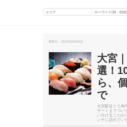
更新日： 2024年09月05日
大宮｜
選！1
ら、
で
大宮駅近くで寿
ザートまでつい
い分けるこだわ
ンチに訪れてい