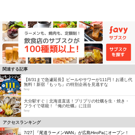
関連する記事
【8/31まで急遽延長】ビールやサワーが111円！お通し代
無料！新宿『もッち』の特別企画を見逃すな
favy
大分駅すぐ｜北海道直送！プリプリの牡蠣を生・焼き・
フライで堪能！『俺の牡蠣』に注目
favy
アクセスランキング
1
7/27│『尾道ラーメンWAN』が広島HiroPaにオープン！