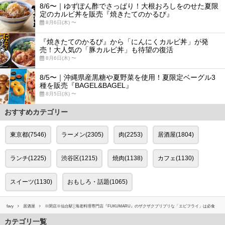
8/6〜｜ゆずぽん酢でさっぱり！大根おろしをのせた夏限
定のカルビ丼を販売『焼きたてのかるび』
8月6日(木) 〜
『焼きたてのかるび』から「にんにくカルビ丼」が発
売！大人気の「豚カルビ丼」も待望の復活
8月6日(木) 〜
8/5〜｜沖縄県産黒糖や夏野菜を使用！夏限定ベーグル3
種を販売『BAGEL&BAGEL』
8月5日(水) 〜
おすすめカテゴリー
東京都(7546)
ラーメン(2305)
肉(2253)
居酒屋(1804)
ランチ(1225)
渋谷区(1215)
焼肉(1138)
カフェ(1130)
スイーツ(1130)
おもしろ・話題(1065)
favy
居酒屋
※閉店※仙台駅│海老料理専門店『FUKUMARU』のザクザクプリプリな「エビフライ」は必食
カテゴリ一覧