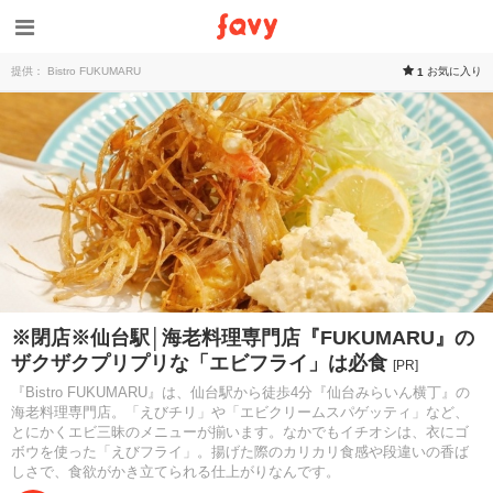
提供： Bistro FUKUMARU
お気に入り
1
※閉店※仙台駅│海老料理専門店『FUKUMARU』の
ザクザクプリプリな「エビフライ」は必食
[PR]
『Bistro FUKUMARU』は、仙台駅から徒歩4分『仙台みらいん横丁』の
海老料理専門店。「えびチリ」や「エビクリームスパゲッティ」など、
とにかくエビ三昧のメニューが揃います。なかでもイチオシは、衣にゴ
ボウを使った「えびフライ」。揚げた際のカリカリ食感や段違いの香ば
しさで、食欲がかき立てられる仕上がりなんです。