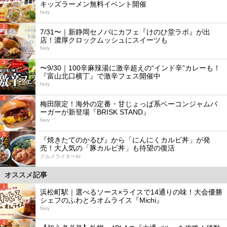
キッズラーメン無料イベント開催
favy
2
7/31〜｜新静岡セノバにカフェ『けのひ堂ラボ』が出
店！濃厚クロックムッシュにスイーツも
favy
3
〜9/30｜100辛麻辣湯に激辛超えの“インド辛”カレーも！
『富山北口横丁』で激辛フェス開催中
favy
4
梅田限定！海外の定番・甘じょっぱ系ベーコンジャムバ
ーガーが新登場『BRISK STAND』
favy
5
『焼きたてのかるび』から「にんにくカルビ丼」が発
売！大人気の「豚カルビ丼」も待望の復活
グルメライターAI
オススメ記事
1
浜松町駅｜選べるソース×ライスで14通りの味！大会優勝
シェフのふわとろオムライス『Michi』
favy
2