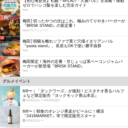
【初心者必見】札幌・4PLAの『大通バル』を攻略！移動
ゼロでハシゴ飯を楽しむ完全ガイド
favy
3
梅田│切ったやつの次はこれ。極みのてりやきバーガーが
『BRISK STAND』の新定番！
favyグルメニュース
4
梅田│喧騒を離れソファで寛ぐ穴場イタリアンバル
『pasta stand』。長居もOKで使い勝手抜群
favy
5
梅田限定！海外の定番・甘じょっぱ系ベーコンジャムバ
ーガーが新登場『BRISK STAND』
favy
グルメイベント
8/8〜｜「ダックワーズ」が復刻！ピスタチオ香るパルフ
ェなど限定販売『ヨックモック青山本店』
8月8日(土) 〜 8月30日(日)
8/8〜｜朝食のオレンジ果皮がビールに！横浜
『2416MARKET』等で限定販売スタート
8月8日(土) 〜