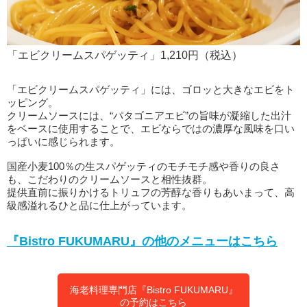
「エビクリームスパゲッティ」1,210円（税込）
「エビクリームスパゲッティ」には、ゴロッと大きなエビをト
ッピング。
クリームソースには、“パタゴニアエビ”の旨味が凝縮した出汁
をベースに使用することで、エビならではの濃厚な風味を口い
っぱいに感じられます。
国産小麦100％の生スパゲッティのモチモチ感や香りの良さ
も、こだわりのクリームソースと相性抜群。
提供直前に振りかけるトリュフの芳醇な香りもあいまって、高
級感溢れるひと品に仕上がっています。
『Bistro FUKUMARU』の他のメニューはこちら
海老料理専門店『Bistro FUKUMARU』
の予約はこちら