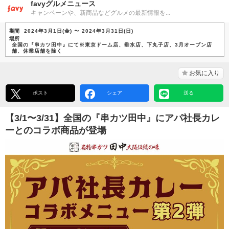
favyグルメニュース
キャンペーンや、新商品などグルメの最新情報を...
期間
2024年3月1日(金) 〜 2024年3月31日(日)
場所
全国の『串カツ田中』にて※東京ドーム店、垂水店、下丸子店、3月オープン店
舗、休業店舗を除く
お気に入り
ポスト
シェア
送る
【3/1〜3/31】全国の『串カツ田中』にアパ社長カレ
ーとのコラボ商品が登場