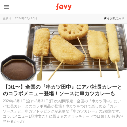
更新日： 2024年02月20日
お気に入り
0
【3/1〜】全国の『串カツ田中』にアパ社長カレーと
のコラボメニュー登場！ソースに串カツカレーも
2024年3月1日(金)〜3月31日(日)の期間限定、全国の『串カツ田中』にア
パ社長カレーとのコラボ商品が登場！串カツをつけて楽しめる「カレー
ソース」と、串カツトッピングが豪華な「串カツカレー」の2種類です。
コラボメニュー1品注文ごとに貰えるスクラッチカードでは嬉しい特典が
当たるかも!?