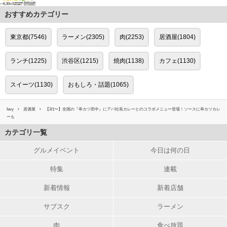
おすすめカテゴリー
東京都(7546)
ラーメン(2305)
肉(2253)
居酒屋(1804)
ランチ(1225)
渋谷区(1215)
焼肉(1138)
カフェ(1130)
スイーツ(1130)
おもしろ・話題(1065)
favy
居酒屋
【3/1〜】全国の『串カツ田中』にアパ社長カレーとのコラボメニュー登場！ソースに串カツカレ
ーも
カテゴリ一覧
グルメイベント
今日は何の日
特集
連載
新着情報
新着店舗
サブスク
ラーメン
肉
食べ放題