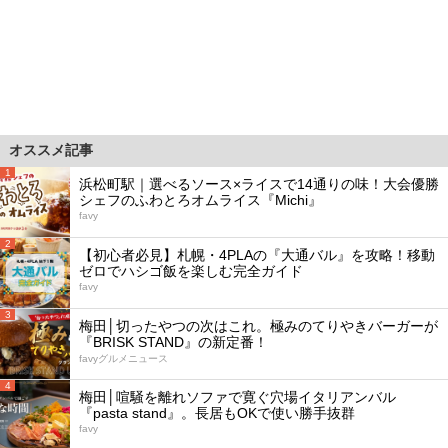
オススメ記事
1
浜松町駅｜選べるソース×ライスで14通りの味！大会優勝
シェフのふわとろオムライス『Michi』
favy
2
【初心者必見】札幌・4PLAの『大通バル』を攻略！移動
ゼロでハシゴ飯を楽しむ完全ガイド
favy
3
梅田│切ったやつの次はこれ。極みのてりやきバーガーが
『BRISK STAND』の新定番！
favyグルメニュース
4
梅田│喧騒を離れソファで寛ぐ穴場イタリアンバル
『pasta stand』。長居もOKで使い勝手抜群
favy