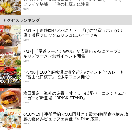
フライで堪能！『俺の牡蠣』に注目
favy
アクセスランキング
1
7/31〜｜新静岡セノバにカフェ『けのひ堂ラボ』が出
店！濃厚クロックムッシュにスイーツも
favy
2
7/27│『尾道ラーメンWAN』が広島HiroPaにオープン！
キッズラーメン無料イベント開催
favy
3
〜9/30｜100辛麻辣湯に激辛超えの“インド辛”カレーも！
『富山北口横丁』で激辛フェス開催中
favy
4
梅田限定！海外の定番・甘じょっぱ系ベーコンジャムバ
ーガーが新登場『BRISK STAND』
favy
5
8/10〜19｜事前予約で500円引き！最大4時間食べ飲み放
題の夏休みビュッフェ開催『reDine 広島』
favy