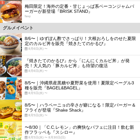
5
梅田限定！海外の定番・甘じょっぱ系ベーコンジャムバ
ーガーが新登場『BRISK STAND』
favy
グルメイベント
8/6〜｜ゆずぽん酢でさっぱり！大根おろしをのせた夏限
定のカルビ丼を販売『焼きたてのかるび』
8月6日(木) 〜
『焼きたてのかるび』から「にんにくカルビ丼」が発
売！大人気の「豚カルビ丼」も待望の復活
8月6日(木) 〜
8/5〜｜沖縄県産黒糖や夏野菜を使用！夏限定ベーグル3
種を販売『BAGEL&BAGEL』
8月5日(水) 〜
8/5〜｜ハラペーニョの辛さが癖になる！限定バーガー＆
フライが登場『Shake Shack』
8月5日(水) 〜
〜8/30｜「C.C.レモン」の爽快なパフェに注目！飲む新
作フラッペも『スシロー』
8月5日(水) 〜 8月30日(日)