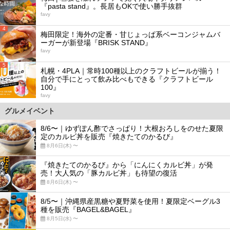
『pasta stand』。長居もOKで使い勝手抜群
favy
4
梅田限定！海外の定番・甘じょっぱ系ベーコンジャムバ
ーガーが新登場『BRISK STAND』
favy
5
札幌・4PLA｜常時100種以上のクラフトビールが揃う！
自分で手にとって飲み比べもできる『クラフトビール
100』
favy
グルメイベント
8/6〜｜ゆずぽん酢でさっぱり！大根おろしをのせた夏限
定のカルビ丼を販売『焼きたてのかるび』
8月6日(木) 〜
『焼きたてのかるび』から「にんにくカルビ丼」が発
売！大人気の「豚カルビ丼」も待望の復活
8月6日(木) 〜
8/5〜｜沖縄県産黒糖や夏野菜を使用！夏限定ベーグル3
種を販売『BAGEL&BAGEL』
8月5日(水) 〜