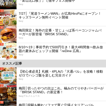
『富山北口横丁』で激辛フェス開催中
favy
3
7/27│『尾道ラーメンWAN』が広島HiroPaにオープン！
キッズラーメン無料イベント開催
favy
4
梅田限定！海外の定番・甘じょっぱ系ベーコンジャムバ
ーガーが新登場『BRISK STAND』
favy
5
8/10〜19｜事前予約で500円引き！最大4時間食べ飲み放
題の夏休みビュッフェ開催『reDine 広島』
favy
オススメ記事
1
【初心者必見】札幌・4PLAの『大通バル』を攻略！移動
ゼロでハシゴ飯を楽しむ完全ガイド
favy
2
梅田│切ったやつの次はこれ。極みのてりやきバーガーが
『BRISK STAND』の新定番！
favyグルメニュース
3
梅田│喧騒を離れソファで寛ぐ穴場イタリアンバル