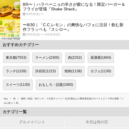
8/5〜｜ハラペーニョの辛さが癖になる！限定バーガー＆
フライが登場『Shake Shack』
8月5日(水) 〜
〜8/30｜「C.C.レモン」の爽快なパフェに注目！飲む新
作フラッペも『スシロー』
8月5日(水) 〜 8月30日(日)
おすすめカテゴリー
東京都(7553)
ラーメン(2305)
肉(2252)
居酒屋(1804)
ランチ(1226)
渋谷区(1215)
焼肉(1138)
カフェ(1130)
スイーツ(1130)
おもしろ・話題(1065)
favy
肉
梅田｜絶品「肉ランチ」で元気チャージ！丸2日煮込んだ豚角煮定食やローストビーフ丼を堪能『ご
はん処 にく美』
カテゴリ一覧
グルメイベント
今日は何の日