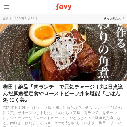
更新日： 2024年11月11日
お気に入り
0
梅田｜絶品「肉ランチ」で元気チャージ！丸2日煮込
んだ豚角煮定食やローストビーフ丼を堪能『ごはん
処 にく美』
2024年10月28日（月）、大阪・梅田に新たなランチスポット『ごはん処
にく美』がオープンしました。「めっちゃ美味い肉ランチ」をテーマ
に、ジューシーな「ローストビーフ丼」やとろとろの「豚角煮定食」な
ど、肉好きにはたまらないメニューが勢揃いしています。梅田エリアで