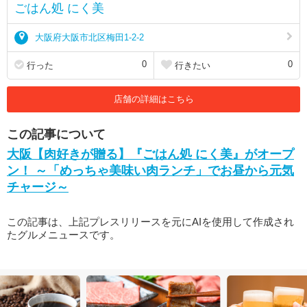
ごはん処 にく美
大阪府大阪市北区梅田1-2-2
0
0
行った
行きたい
店舗の詳細はこちら
この記事について
大阪【肉好きが贈る】『ごはん処 にく美』がオープ
ン！ ～「めっちゃ美味い肉ランチ」でお昼から元気
チャージ～
この記事は、上記プレスリリースを元にAIを使用して作成され
たグルメニュースです。