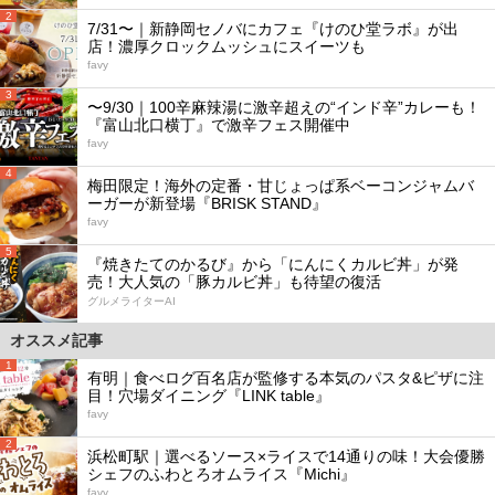
2
7/31〜｜新静岡セノバにカフェ『けのひ堂ラボ』が出
店！濃厚クロックムッシュにスイーツも
favy
3
〜9/30｜100辛麻辣湯に激辛超えの“インド辛”カレーも！
『富山北口横丁』で激辛フェス開催中
favy
4
梅田限定！海外の定番・甘じょっぱ系ベーコンジャムバ
ーガーが新登場『BRISK STAND』
favy
5
『焼きたてのかるび』から「にんにくカルビ丼」が発
売！大人気の「豚カルビ丼」も待望の復活
グルメライターAI
オススメ記事
1
有明｜食べログ百名店が監修する本気のパスタ&ピザに注
目！穴場ダイニング『LINK table』
favy
2
浜松町駅｜選べるソース×ライスで14通りの味！大会優勝
シェフのふわとろオムライス『Michi』
favy