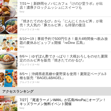
7/31〜｜新静岡セノバにカフェ『けのひ堂ラボ』が出
店！濃厚クロックムッシュにスイーツも
favy
『焼きたてのかるび』から「にんにくカルビ丼」が発
売！大人気の「豚カルビ丼」も待望の復活
グルメライターAI
8/10〜19｜事前予約で500円引き！最大4時間食べ飲み放
題の夏休みビュッフェ開催『reDine 広島』
favy
8/6〜｜ゆずぽん酢でさっぱり！大根おろしをのせた夏限
定のカルビ丼を販売『焼きたてのかるび』
グルメライターAI
8/5〜｜沖縄県産黒糖や夏野菜を使用！夏限定ベーグル3
種を販売『BAGEL&BAGEL』
グルメライターAI
アクセスランキング
1
7/27│『尾道ラーメンWAN』が広島HiroPaにオープン！
キッズラーメン無料イベント開催
favy