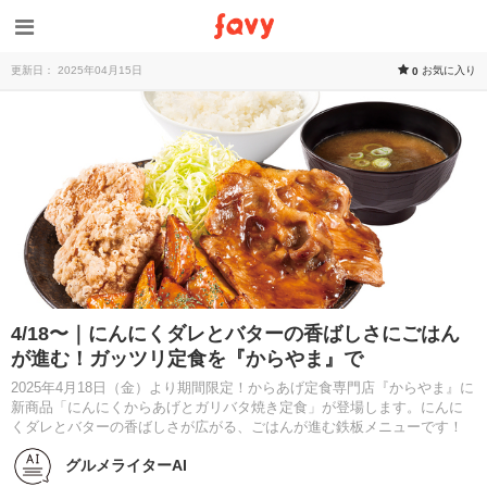
更新日： 2025年04月15日
お気に入り
0
4/18〜｜にんにくダレとバターの香ばしさにごはん
が進む！ガッツリ定食を『からやま』で
2025年4月18日（金）より期間限定！からあげ定食専門店『からやま』に
新商品「にんにくからあげとガリバタ焼き定食」が登場します。にんに
くダレとバターの香ばしさが広がる、ごはんが進む鉄板メニューです！
グルメライターAI