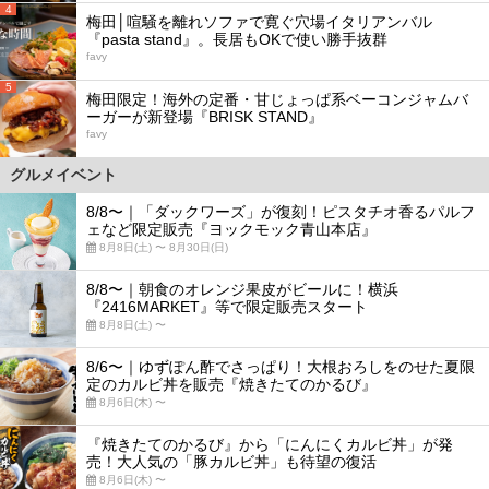
4
梅田│喧騒を離れソファで寛ぐ穴場イタリアンバル
『pasta stand』。長居もOKで使い勝手抜群
favy
5
梅田限定！海外の定番・甘じょっぱ系ベーコンジャムバ
ーガーが新登場『BRISK STAND』
favy
グルメイベント
8/8〜｜「ダックワーズ」が復刻！ピスタチオ香るパルフ
ェなど限定販売『ヨックモック青山本店』
8月8日(土) 〜 8月30日(日)
8/8〜｜朝食のオレンジ果皮がビールに！横浜
『2416MARKET』等で限定販売スタート
8月8日(土) 〜
8/6〜｜ゆずぽん酢でさっぱり！大根おろしをのせた夏限
定のカルビ丼を販売『焼きたてのかるび』
8月6日(木) 〜
『焼きたてのかるび』から「にんにくカルビ丼」が発
売！大人気の「豚カルビ丼」も待望の復活
8月6日(木) 〜