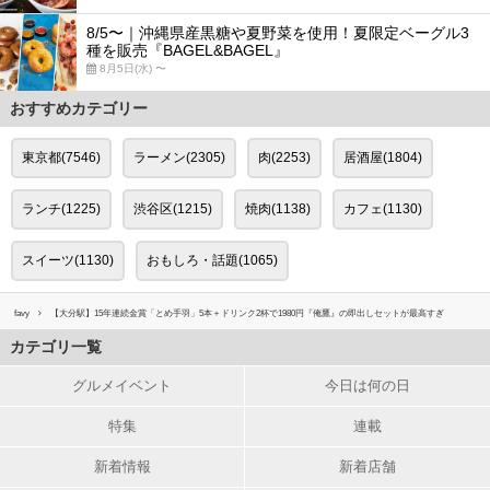
8/5〜｜沖縄県産黒糖や夏野菜を使用！夏限定ベーグル3
種を販売『BAGEL&BAGEL』
8月5日(水) 〜
おすすめカテゴリー
東京都(7546)
ラーメン(2305)
肉(2253)
居酒屋(1804)
ランチ(1225)
渋谷区(1215)
焼肉(1138)
カフェ(1130)
スイーツ(1130)
おもしろ・話題(1065)
favy
【大分駅】15年連続金賞「とめ手羽」5本＋ドリンク2杯で1980円『俺鷹』の即出しセットが最高すぎ
カテゴリ一覧
グルメイベント
今日は何の日
特集
連載
新着情報
新着店舗