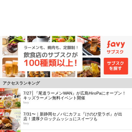
アクセスランキング
1
7/27│『尾道ラーメンWAN』が広島HiroPaにオープン！
キッズラーメン無料イベント開催
favy
2
7/31〜｜新静岡セノバにカフェ『けのひ堂ラボ』が出
店！濃厚クロックムッシュにスイーツも
favy
3