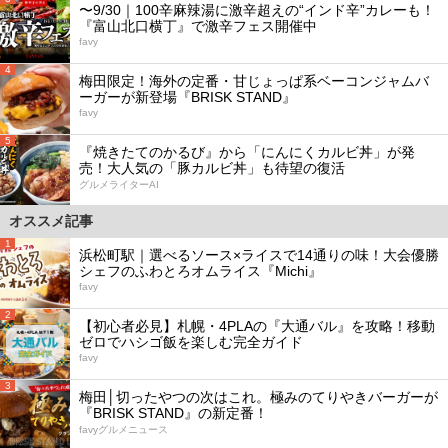
〜9/30｜100辛麻辣湯に激辛超えの“インド辛”カレーも！
『富山北口横丁』で激辛フェス開催中
favy
4
梅田限定！海外の定番・甘じょっぱ系ベーコンジャムバ
ーガーが新登場『BRISK STAND』
favy
5
『焼きたてのかるび』から「にんにくカルビ丼」が発
売！大人気の「豚カルビ丼」も待望の復活
グルメライターAI
オススメ記事
1
浜松町駅｜選べるソース×ライスで14通りの味！大会優勝
シェフのふわとろオムライス『Michi』
favy
2
【初心者必見】札幌・4PLAの『大通バル』を攻略！移動
ゼロでハシゴ飯を楽しむ完全ガイド
favy
3
梅田│切ったやつの次はこれ。極みのてりやきバーガーが
『BRISK STAND』の新定番！
favyグルメニュース