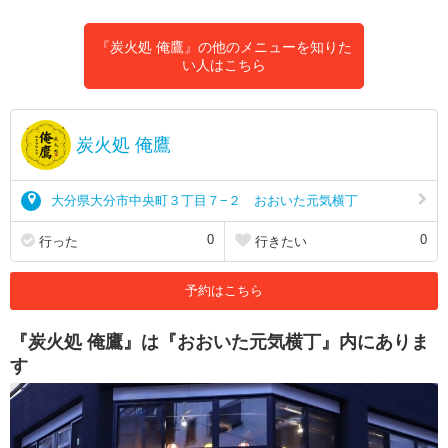
『炭火処 俺鷹』の他のメニューを知りた
い人はこちら
炭火処 俺鷹
大分県大分市中央町３丁目７−２ おおいた元気横丁
0
0
行った
行きたい
予約はこちら
『炭火処 俺鷹』は『おおいた元気横丁』内にありま
す