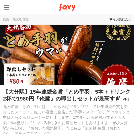
提供： 炭火処 俺鷹
お気に入り
0
【大分駅】15年連続金賞「とめ手羽」5本＋ドリンク
2杯で1980円『俺鷹』の即出しセットが最高すぎ
[PR]
九州名物「とめ手羽」は、「からあげグランプリ」で15年連続金賞を受
賞したメニュー。厳しい審査に合格した“手羽マスター”が、外はカリッと
中はふっくらジューシーに仕上げます。1本食べたら絶対ハマると大人
気！5本盛りにドリンク2杯付きのお得なセットもありますよ。ぜひ大分
駅から10分、『おおいた元気横丁』内にある『炭火処 俺鷹（おれた
か）』で食べてみてください。