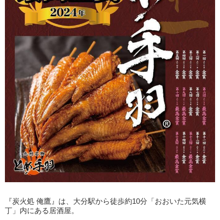
『炭火処 俺鷹』は、大分駅から徒歩約10分「おおいた元気横
丁」内にある居酒屋。