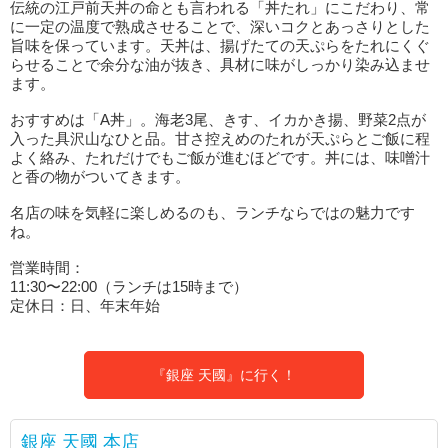
伝統の江戸前天丼の命とも言われる「丼たれ」にこだわり、常
に一定の温度で熟成させることで、深いコクとあっさりとした
旨味を保っています。天丼は、揚げたての天ぷらをたれにくぐ
らせることで余分な油が抜き、具材に味がしっかり染み込ませ
ます。
おすすめは「A丼」。海老3尾、きす、イカかき揚、野菜2点が
入った具沢山なひと品。甘さ控えめのたれが天ぷらとご飯に程
よく絡み、たれだけでもご飯が進むほどです。丼には、味噌汁
と香の物がついてきます。
名店の味を気軽に楽しめるのも、ランチならではの魅力です
ね。
営業時間：
11:30〜22:00（ランチは15時まで）
定休日：日、年末年始
『銀座 天國』に行く！
銀座 天國 本店