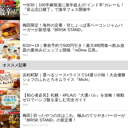
3
〜9/30｜100辛麻辣湯に激辛超えの“インド辛”カレーも！
『富山北口横丁』で激辛フェス開催中
favy
4
梅田限定！海外の定番・甘じょっぱ系ベーコンジャムバ
ーガーが新登場『BRISK STAND』
favy
5
8/10〜19｜事前予約で500円引き！最大4時間食べ飲み放
題の夏休みビュッフェ開催『reDine 広島』
favy
オススメ記事
1
浜松町駅｜選べるソース×ライスで14通りの味！大会優勝
シェフのふわとろオムライス『Michi』
favy
2
【初心者必見】札幌・4PLAの『大通バル』を攻略！移動
ゼロでハシゴ飯を楽しむ完全ガイド
favy
3
梅田│切ったやつの次はこれ。極みのてりやきバーガーが
『BRISK STAND』の新定番！
favyグルメニュース