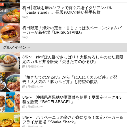
4
梅田│喧騒を離れソファで寛ぐ穴場イタリアンバル
『pasta stand』。長居もOKで使い勝手抜群
favy
5
梅田限定！海外の定番・甘じょっぱ系ベーコンジャムバ
ーガーが新登場『BRISK STAND』
favy
グルメイベント
8/6〜｜ゆずぽん酢でさっぱり！大根おろしをのせた夏限
定のカルビ丼を販売『焼きたてのかるび』
8月6日(木) 〜
『焼きたてのかるび』から「にんにくカルビ丼」が発
売！大人気の「豚カルビ丼」も待望の復活
8月6日(木) 〜
8/5〜｜沖縄県産黒糖や夏野菜を使用！夏限定ベーグル3
種を販売『BAGEL&BAGEL』
8月5日(水) 〜
8/5〜｜ハラペーニョの辛さが癖になる！限定バーガー＆
フライが登場『Shake Shack』
8月5日(水) 〜