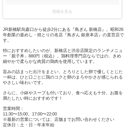
投稿を見る
JR新橋駅烏森口から徒歩2分にある『鳥ぎん 新橋店』。昭和26
年創業の釜めし・焼とりの名店『鳥ぎん 銀座本店』の直営店で
す。
特におすすめしたいのが、新橋店と渋谷店限定のランチメニュ
ー「親子丼」880円（税込）。鶏料理専門店ならではの、きめ
細やかで柔らかな肉質の鶏肉を使用しています。
旨みの詰まった出汁をまとい、とろりとした卵で優しくとじた
一杯は、ひと口ごとに鶏のコクと卵のまろやかさが感じられる
やさしい味わいです。
さらに、小鉢やスープも付いており、食べ応えも十分。お腹を
満たしたい時におすすめです！
営業時間：
11:30〜15:00、17:00〜22:00
※最新の営業については、店舗までお問い合わせください
定休日：土・日・年末年始