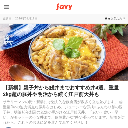
更新日： 2026年01月13日
お気に入り
0
【新橋】親子丼から鰻丼までおすすめ丼4選。重量
2kg超の豚丼や明治から続く江戸前天丼も
サラリーマンの街・新橋には魅力的な飲食店が数多く立ち並びます。 総
重量2kgの迫力満点な豚丼をはじめ、ジューシーな鶏肉×ふんわり卵の親
子丼、明治18年創業の老舗が手がける江戸前天丼、「安い・旨い・早
い」がモットーのうな丼まで、個性豊かな"丼"が揃っています。新橋を訪
れたら、これらのお店に足を運んでみてください！