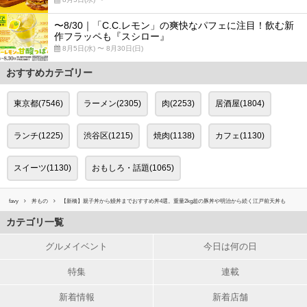
〜8/30｜「C.C.レモン」の爽快なパフェに注目！飲む新
作フラッペも『スシロー』
8月5日(水) 〜 8月30日(日)
おすすめカテゴリー
東京都(7546)
ラーメン(2305)
肉(2253)
居酒屋(1804)
ランチ(1225)
渋谷区(1215)
焼肉(1138)
カフェ(1130)
スイーツ(1130)
おもしろ・話題(1065)
favy
丼もの
【新橋】親子丼から鰻丼までおすすめ丼4選。重量2kg超の豚丼や明治から続く江戸前天丼も
カテゴリ一覧
グルメイベント
今日は何の日
特集
連載
新着情報
新着店舗