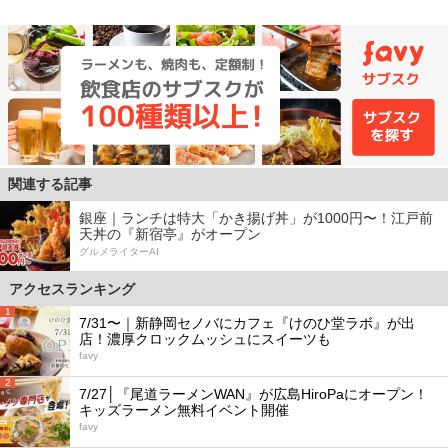
関連する記事
銀座｜ランチは特大「かき揚げ丼」が1000円〜！江戸前
天丼の『新宿亭』がオープン
グルメライターAI
アクセスランキング
1
7/31〜｜新静岡セノバにカフェ『けのひ堂ラボ』が出
店！濃厚クロックムッシュにスイーツも
favy
2
7/27│『尾道ラーメンWAN』が広島HiroPaにオープン！
キッズラーメン無料イベント開催
favy