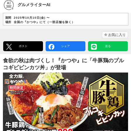
グルメライターAI
期間
2025年10月10日(金) 〜
場所
全国の『かつや』にて（一部店舗を除く）
お気に入り
ポスト
シェア
送る
食欲の秋は肉づくし！『かつや』に「牛豚鶏のプル
コギビビンカツ丼」が登場