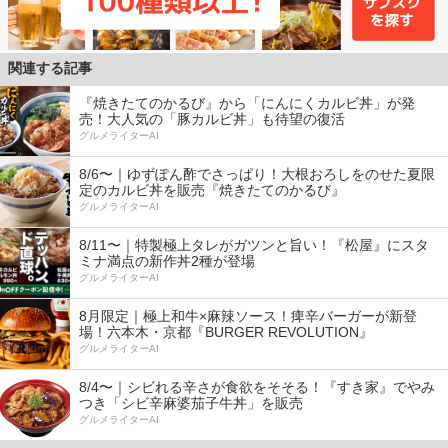
関連する記事
『焼きたてのかるび』から「にんにくカルビ丼」が発
売！大人気の「豚カルビ丼」も待望の復活
グルメライターAI
8/6〜｜ゆずぽん酢でさっぱり！大根おろしをのせた夏限
定のカルビ丼を販売『焼きたてのかるび』
グルメライターAI
8/11〜｜特製極上タレがガツンと旨い！『松屋』にスタ
ミナ満点の新作丼2種が登場
グルメライターAI
8月限定｜極上和牛×麻辣ソース！痺辛バーガーが新登
場！六本木・京都『BURGER REVOLUTION』
グルメライターAI
8/4〜｜シビれる辛さが食欲をそそる！『すき家』でやみ
つき「シビ辛麻婆茄子牛丼」を販売
グルメライターAI