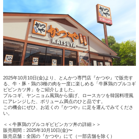
2025年10月10日(金)より、とんかつ専門店『かつや』で販売す
る、牛・豚・鶏の3種の肉を一度に楽しめる「牛豚鶏のプルコギ
ビビンカツ丼」をご紹介しました。
プルコギ、ヤンニョム風鶏から揚げ、ロースカツを韓国料理風
にアレンジした、ボリューム満点のひと品です。
この機会にぜひ、お近くの『かつや』に足を運んでみてくださ
い。
＜＜牛豚鶏のプルコギビビンカツ丼の詳細＞＞
販売期間：2025年10月10日(金)〜
販売店舗：全国の『かつや』にて（一部店舗を除く）