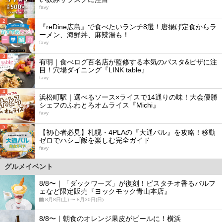
favy
2
『reDine広島』で食べたいランチ8選！唐揚げ定食からラ
ーメン、海鮮丼、麻辣湯も！
favy
3
有明｜食べログ百名店が監修する本気のパスタ&ピザに注
目！穴場ダイニング『LINK table』
favy
4
浜松町駅｜選べるソース×ライスで14通りの味！大会優勝
シェフのふわとろオムライス『Michi』
favy
5
【初心者必見】札幌・4PLAの『大通バル』を攻略！移動
ゼロでハシゴ飯を楽しむ完全ガイド
favy
グルメイベント
8/8〜｜「ダックワーズ」が復刻！ピスタチオ香るパルフ
ェなど限定販売『ヨックモック青山本店』
8月8日(土) 〜 8月30日(日)
8/8〜｜朝食のオレンジ果皮がビールに！横浜