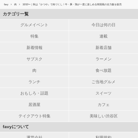
favy
肉
10/10〜｜秋は『かつや』で肉づくし！牛・豚・鶏が一度に楽しめる韓国風の全力飯を販売
カテゴリ一覧
グルメイベント
今日は何の日
特集
連載
新着情報
新着店舗
サブスク
ラーメン
肉
食べ放題
ランチ
ご当地グルメ
おもしろ・話題
スイーツ
居酒屋
カフェ
テイクアウト特集
美味しい渋谷区
favyについて
運営会社
利用規約