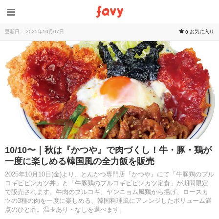
更新日： 2025年10月07日
お気に入り
0
10/10〜｜秋は『かつや』で肉づくし！牛・豚・鶏が
一度に楽しめる韓国風の全力飯を販売
2025年10月10日(金)より、とんかつ専門店『かつや』にて「牛豚鶏のプル
コギビビンカツ丼」と「牛豚鶏のプルコギビビンカツ定食」が期間限定
で販売されます。牛肉のプルコギ、ヤンニョム風鶏から揚げ、ロースカ
ツの3種の肉を一度に楽しめる、韓国料理風にアレンジしたボリューム満
点のひと品。温玉あり・なしを選べます。