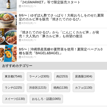
『2416MARKET』等で限定販売スタート
8月8日(土) 〜
8/6〜｜ゆずぽん酢でさっぱり！大根おろしをのせた夏限
定のカルビ丼を販売『焼きたてのかるび』
8月6日(木) 〜
『焼きたてのかるび』から「にんにくカルビ丼」が発
売！大人気の「豚カルビ丼」も待望の復活
8月6日(木) 〜
8/5〜｜沖縄県産黒糖や夏野菜を使用！夏限定ベーグル3
種を販売『BAGEL&BAGEL』
8月5日(水) 〜
おすすめカテゴリー
東京都(7546)
ラーメン(2305)
肉(2253)
居酒屋(1804)
ランチ(1225)
渋谷区(1215)
焼肉(1138)
カフェ(1130)
スイーツ(1130)
おもしろ・話題(1065)