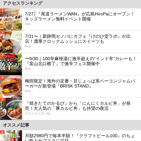
アクセスランキング
1
7/27│『尾道ラーメンWAN』が広島HiroPaにオープン！
キッズラーメン無料イベント開催
favy
2
7/31〜｜新静岡セノバにカフェ『けのひ堂ラボ』が出
店！濃厚クロックムッシュにスイーツも
favy
3
〜9/30｜100辛麻辣湯に激辛超えの“インド辛”カレーも！
『富山北口横丁』で激辛フェス開催中
favy
4
梅田限定！海外の定番・甘じょっぱ系ベーコンジャムバ
ーガーが新登場『BRISK STAND』
favy
5
『焼きたてのかるび』から「にんにくカルビ丼」が発
売！大人気の「豚カルビ丼」も待望の復活
グルメライターAI
オススメ記事
1
月額2980円で毎本半額！『クラフトビール100』のちょ
い飲みサブスクに注目