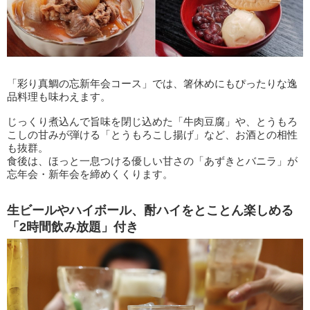
「彩り真鯛の忘新年会コース」では、箸休めにもぴったりな逸
品料理も味わえます。
じっくり煮込んで旨味を閉じ込めた「牛肉豆腐」や、とうもろ
こしの甘みが弾ける「とうもろこし揚げ」など、お酒との相性
も抜群。
食後は、ほっと一息つける優しい甘さの「あずきとバニラ」が
忘年会・新年会を締めくくります。
生ビールやハイボール、酎ハイをとことん楽しめる
「2時間飲み放題」付き