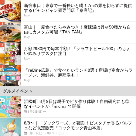
2
新宿東口｜東京で一番長いと噂！7mの麺を切らずに提供
するビャンビャン麺専門店『秦唐記』
favy
3
富山｜一度食べたらやみつき！麻辣湯は具材50種から自
由にカスタム可能『TAN TAN』
favy
4
月額2980円で毎本半額！『クラフトビール100』のちょ
い飲みサブスクに注目
favy
5
『reDine広島』で食べたいランチ8選！唐揚げ定食からラ
ーメン、海鮮丼、麻辣湯も！
favy
グルメイベント
浜松町│8月9日は親子でピザ作り体験！自由研究にも◎
なイベントが『michi』で開催
8月9日(日) 〜
8/8〜｜「ダックワーズ」が復刻！ピスタチオ香るパルフ
ェなど限定販売『ヨックモック青山本店』
8月8日(土) 〜 8月30日(日)