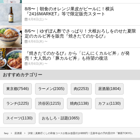
8/8〜｜朝食のオレンジ果皮がビールに！横浜
『2416MARKET』等で限定販売スタート
8月8日(土) 〜
8/6〜｜ゆずぽん酢でさっぱり！大根おろしをのせた夏限
定のカルビ丼を販売『焼きたてのかるび』
8月6日(木) 〜
『焼きたてのかるび』から「にんにくカルビ丼」が発
売！大人気の「豚カルビ丼」も待望の復活
8月6日(木) 〜
おすすめカテゴリー
東京都(7546)
ラーメン(2305)
肉(2253)
居酒屋(1804)
ランチ(1225)
渋谷区(1215)
焼肉(1138)
カフェ(1130)
スイーツ(1130)
おもしろ・話題(1065)
favy
居酒屋
汐留｜真鯛尽くしの和食コースが飲み放題付き6000円！忘新年会の予約受付中『鯛茶TOKYO』