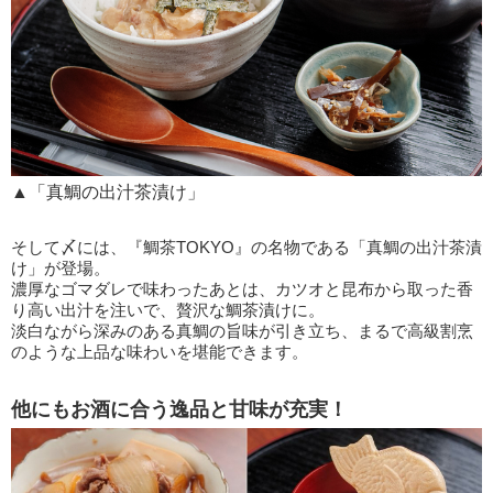
▲「真鯛の出汁茶漬け」
そして〆には、『鯛茶TOKYO』の名物である「真鯛の出汁茶漬
け」が登場。
濃厚なゴマダレで味わったあとは、カツオと昆布から取った香
り高い出汁を注いで、贅沢な鯛茶漬けに。
淡白ながら深みのある真鯛の旨味が引き立ち、まるで高級割烹
のような上品な味わいを堪能できます。
他にもお酒に合う逸品と甘味が充実！