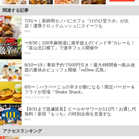
関連する記事
7/31〜｜新静岡セノバにカフェ『けのひ堂ラボ』が出
店！濃厚クロックムッシュにスイーツも
favy
〜9/30｜100辛麻辣湯に激辛超えの“インド辛”カレーも！
『富山北口横丁』で激辛フェス開催中
favy
8/10〜19｜事前予約で500円引き！最大4時間食べ飲み放
題の夏休みビュッフェ開催『reDine 広島』
favy
8/5〜｜ハラペーニョの辛さが癖になる！限定バーガー＆
フライが登場『Shake Shack』
グルメライターAI
【8/31まで急遽延長】ビールやサワーが111円！お通し代
無料！新宿『もッち』の特別企画を見逃すな
favy
アクセスランキング
1