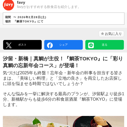
favy
favyがおすすめする飲食店を紹介します。
期間
〜 2026年2月28日(土)
場所
『鯛茶TOKYO』にて
お気に入り
ポスト
シェア
送る
汐留・新橋｜真鯛が主役！『鯛茶TOKYO』に「彩り
真鯛の忘新年会コース」が登場！
気づけば2025年も終盤！忘年会・新年会の幹事を担当する皆さ
まは、「美味しい料理」と「立地の良さ」を両立したお店探し
に頭を悩ませる時期ではないでしょうか？
そんな悩みを一挙に解決する最高のプランが、汐留駅より徒歩1
分、新橋駅からも徒歩6分の和食居酒屋『鯛茶TOKYO』に登場
します。