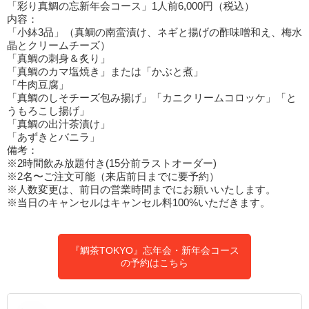
「彩り真鯛の忘新年会コース」1人前6,000円（税込）
内容：
「小鉢3品」（真鯛の南蛮漬け、ネギと揚げの酢味噌和え、梅水
晶とクリームチーズ）
「真鯛の刺身＆炙り」
「真鯛のカマ塩焼き」または「かぶと煮」
「牛肉豆腐」
「真鯛のしそチーズ包み揚げ」「カニクリームコロッケ」「と
うもろこし揚げ」
「真鯛の出汁茶漬け」
「あずきとバニラ」
備考：
※2時間飲み放題付き(15分前ラストオーダー)
※2名〜ご注文可能（来店前日までに要予約）
※人数変更は、前日の営業時間までにお願いいたします。
※当日のキャンセルはキャンセル料100%いただきます。
『鯛茶TOKYO』忘年会・新年会コース
の予約はこちら