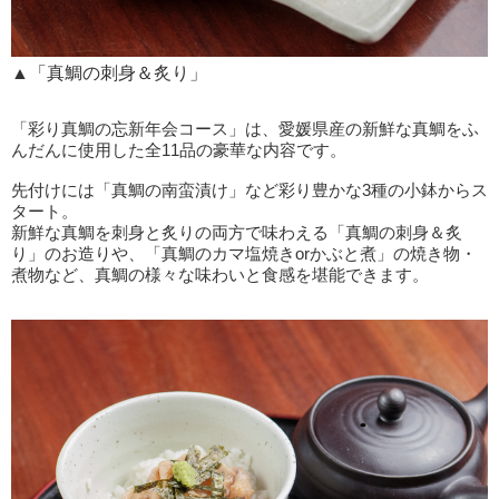
▲「真鯛の刺身＆炙り」
「彩り真鯛の忘新年会コース」は、愛媛県産の新鮮な真鯛をふ
んだんに使用した全11品の豪華な内容です。
先付けには「真鯛の南蛮漬け」など彩り豊かな3種の小鉢からス
タート。
新鮮な真鯛を刺身と炙りの両方で味わえる「真鯛の刺身＆炙
り」のお造りや、「真鯛のカマ塩焼きorかぶと煮」の焼き物・
煮物など、真鯛の様々な味わいと食感を堪能できます。