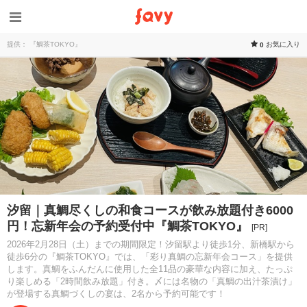
提供： 『鯛茶TOKYO』
お気に入り
0
汐留｜真鯛尽くしの和食コースが飲み放題付き6000
円！忘新年会の予約受付中『鯛茶TOKYO』
[PR]
2026年2月28日（土）までの期間限定！汐留駅より徒歩1分、新橋駅から
徒歩6分の『鯛茶TOKYO』では、「彩り真鯛の忘新年会コース」を提供
します。真鯛をふんだんに使用した全11品の豪華な内容に加え、たっぷ
り楽しめる「2時間飲み放題」付き。〆には名物の「真鯛の出汁茶漬け」
が登場する真鯛づくしの宴は、2名から予約可能です！