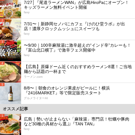
7/27│『尾道ラーメンWAN』が広島HiroPaにオープン！
キッズラーメン無料イベント開催
favy
2
7/31〜｜新静岡セノバにカフェ『けのひ堂ラボ』が出
店！濃厚クロックムッシュにスイーツも
favy
3
〜9/30｜100辛麻辣湯に激辛超えの“インド辛”カレーも！
『富山北口横丁』で激辛フェス開催中
favy
4
【広島】原爆ドーム近くのおすすめラーメン8選！ご当地
麺から話題の一杯まで
ラーメン.com
5
8/8〜｜朝食のオレンジ果皮がビールに！横浜
『2416MARKET』等で限定販売スタート
グルメライターAI
オススメ記事
1
広島｜勢いが止まらない「麻辣湯」専門店！牡蠣や豚肉
など30種の具材から選ぶ『TAN TAN』
favy