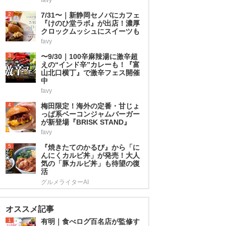
2
7/31〜｜新静岡セノバにカフェ
『けのひ堂ラボ』が出店！濃厚
クロックムッシュにスイーツも
favy
3
〜9/30｜100辛麻辣湯に激辛超
えの“インド辛”カレーも！『富
山北口横丁』で激辛フェス開催
中
favy
4
梅田限定！海外の定番・甘じょ
っぱ系ベーコンジャムバーガー
が新登場『BRISK STAND』
favy
5
『焼きたてのかるび』から「に
んにくカルビ丼」が発売！大人
気の「豚カルビ丼」も待望の復
活
グルメライターAI
オススメ記事
1
有明｜食べログ百名店が監修す