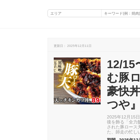
更新日： 2025年12月11日
12/
む豚
豪快
つや
2025年12月
後を飾る「全力
された豚ロース
た、師走の忙し
期間
2025年12