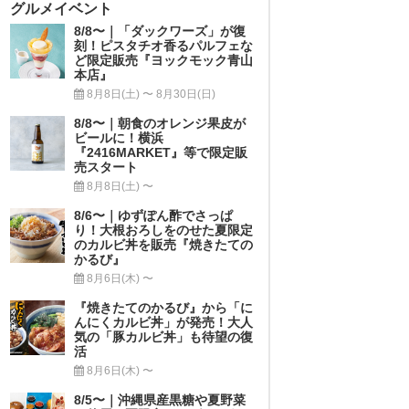
グルメイベント
8/8〜｜「ダックワーズ」が復
刻！ピスタチオ香るパルフェな
ど限定販売『ヨックモック青山
本店』
8月8日(土) 〜 8月30日(日)
8/8〜｜朝食のオレンジ果皮が
ビールに！横浜
『2416MARKET』等で限定販
売スタート
8月8日(土) 〜
8/6〜｜ゆずぽん酢でさっぱ
り！大根おろしをのせた夏限定
のカルビ丼を販売『焼きたての
かるび』
8月6日(木) 〜
『焼きたてのかるび』から「に
んにくカルビ丼」が発売！大人
気の「豚カルビ丼」も待望の復
活
8月6日(木) 〜
8/5〜｜沖縄県産黒糖や夏野菜