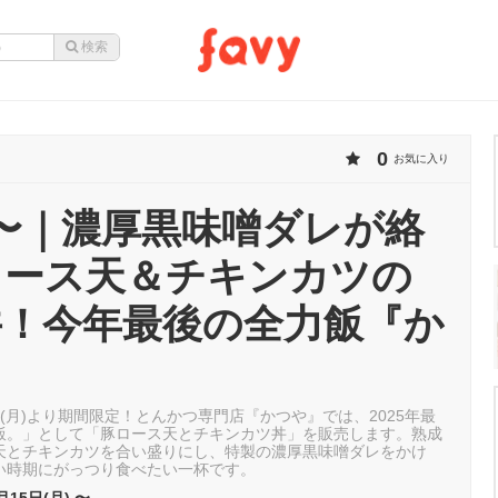
0
お気に入り
15〜｜濃厚黒味噌ダレが絡
ロース天＆チキンカツの
丼！今年最後の全力飯『か
』
15日(月)より期間限定！とんかつ専門店『かつや』では、2025年最
飯。」として「豚ロース天とチキンカツ丼」を販売します。熟成
天とチキンカツを合い盛りにし、特製の濃厚黒味噌ダレをかけ
い時期にがっつり食べたい一杯です。
月15日(月) 〜