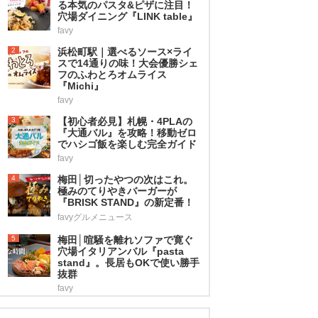
る本気のパスタ&ピザに注目！
穴場ダイニング『LINK table』
favy
2
浜松町駅｜選べるソース×ライ
スで14通りの味！大会優勝シェ
フのふわとろオムライス
『Michi』
favy
3
【初心者必見】札幌・4PLAの
『大通バル』を攻略！移動ゼロ
でハシゴ飯を楽しむ完全ガイド
favy
4
梅田│切ったやつの次はこれ。
極みのてりやきバーガーが
『BRISK STAND』の新定番！
favyグルメニュース
5
梅田│喧騒を離れソファで寛ぐ
穴場イタリアンバル『pasta
stand』。長居もOKで使い勝手
抜群
favy