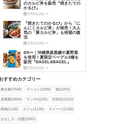
のカルビ丼を販売『焼きたての
かるび』
8月6日(木) 〜
『焼きたてのかるび』から「に
んにくカルビ丼」が発売！大人
気の「豚カルビ丼」も待望の復
活
8月6日(木) 〜
8/5〜｜沖縄県産黒糖や夏野菜
を使用！夏限定ベーグル3種を
販売『BAGEL&BAGEL』
8月5日(水) 〜
おすすめカテゴリー
東京都(7546)
ラーメン(2305)
肉(2253)
居酒屋(1804)
ランチ(1225)
渋谷区(1215)
焼肉(1138)
カフェ(1130)
スイーツ(1130)
おもしろ・話題(1065)