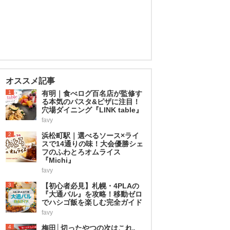
オススメ記事
1
有明｜食べログ百名店が監修す
る本気のパスタ&ピザに注目！
穴場ダイニング『LINK table』
favy
2
浜松町駅｜選べるソース×ライ
スで14通りの味！大会優勝シェ
フのふわとろオムライス
『Michi』
favy
3
【初心者必見】札幌・4PLAの
『大通バル』を攻略！移動ゼロ
でハシゴ飯を楽しむ完全ガイド
favy
4
梅田│切ったやつの次はこれ。