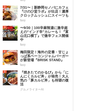
2
7/31〜｜新静岡セノバにカフェ
『けのひ堂ラボ』が出店！濃厚
クロックムッシュにスイーツも
favy
3
〜9/30｜100辛麻辣湯に激辛超
えの“インド辛”カレーも！『富
山北口横丁』で激辛フェス開催
中
favy
4
梅田限定！海外の定番・甘じょ
っぱ系ベーコンジャムバーガー
が新登場『BRISK STAND』
favy
5
『焼きたてのかるび』から「に
んにくカルビ丼」が発売！大人
気の「豚カルビ丼」も待望の復
活
グルメライターAI