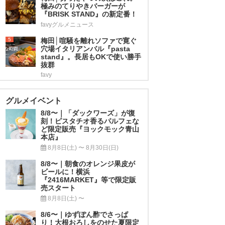
極みのてりやきバーガーが
『BRISK STAND』の新定番！
favyグルメニュース
5
梅田│喧騒を離れソファで寛ぐ
穴場イタリアンバル『pasta
stand』。長居もOKで使い勝手
抜群
favy
グルメイベント
8/8〜｜「ダックワーズ」が復
刻！ピスタチオ香るパルフェな
ど限定販売『ヨックモック青山
本店』
8月8日(土) 〜 8月30日(日)
8/8〜｜朝食のオレンジ果皮が
ビールに！横浜
『2416MARKET』等で限定販
売スタート
8月8日(土) 〜
8/6〜｜ゆずぽん酢でさっぱ
り！大根おろしをのせた夏限定