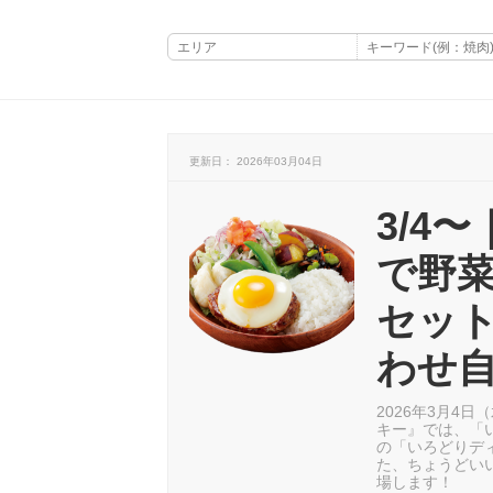
更新日： 2026年03月04日
3/4
で野
セッ
わせ
2026年3月4
キー』では、「
の「いろどりデ
た、ちょうどい
場します！