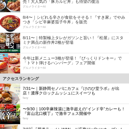
売！大人気の「豚カルビ丼」も待望の復活
グルメライターAI
8/4〜｜シビれる辛さが食欲をそそる！『すき家』でやみ
つき「シビ辛麻婆茄子牛丼」を販売
グルメライターAI
8/11〜｜特製極上タレがガツンと旨い！『松屋』にスタ
ミナ満点の新作丼2種が登場
グルメライターAI
今年は新メニュー3種が登場！『びっくりドンキー』で
「トマト弾けるハンバーグ」フェア開催
グルメライターAI
アクセスランキング
1
7/31〜｜新静岡セノバにカフェ『けのひ堂ラボ』が出
店！濃厚クロックムッシュにスイーツも
favy
2
〜9/30｜100辛麻辣湯に激辛超えの“インド辛”カレーも！
『富山北口横丁』で激辛フェス開催中
favy
3