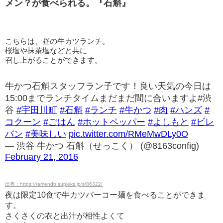
メン？が食べられる。『石斛』
こちらは、昼の牛カツランチ。
桜塩や抹茶塩などと共に
召し上がることができます。
牛かつ石斛スタッフラン子です！良い天気の今日は
15:00までランチタイムまだまだ間に合いますよ#渋
谷
#宇田川町
#石斛
#ランチ
#牛かつ
#肉
#ハンズ
#
コクーン
#ごはん
#ホットペッパー
#よしもと
#ビレ
バン
#美味しい
pic.twitter.com/RMeMwDLy0O
— 渋谷 牛かつ 石斛（せっこく） (@8163config)
February 21, 2016
出典：https://ramendb.supleks.jp/s/86322/
夜は限定10食で牛カツパーコー麺を食べることができま
す。
さくさくの衣と出汁が相性よくて