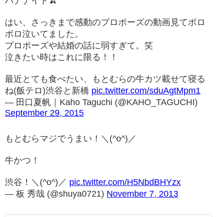
バナナイト🍌
はい、さっきまで感動のプロポーズの動画見てボロ
ボロ泣いてました。
プロポーズや結婚の話に弱すぎて。笑
泣きたい時はこれに限る！！
最近とても食べたい、もとむらの牛カツ載せて寝る
ね(飯テロ)渋谷と新橋
pic.twitter.com/sduAgtMpm1
— 田口夏帆｜Kaho Taguchi (@KAHO_TAGUCHI)
September 29, 2015
もとむらマジでうまい！＼(^o^)／
牛かつ！
渋谷！＼(^o^)／
pic.twitter.com/H5NbdBHYzx
— 板 秀哉 (@shuya0721)
November 7, 2013