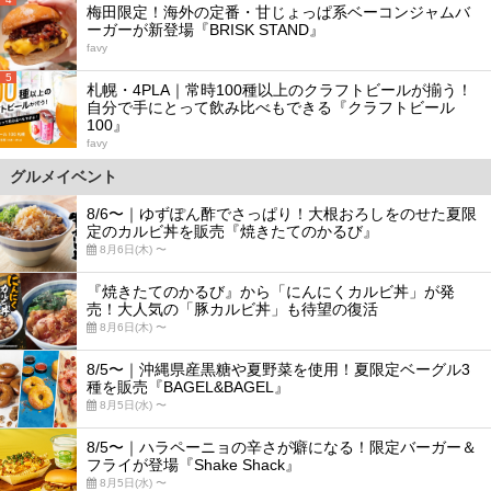
梅田限定！海外の定番・甘じょっぱ系ベーコンジャムバ
ーガーが新登場『BRISK STAND』
favy
5
札幌・4PLA｜常時100種以上のクラフトビールが揃う！
自分で手にとって飲み比べもできる『クラフトビール
100』
favy
グルメイベント
8/6〜｜ゆずぽん酢でさっぱり！大根おろしをのせた夏限
定のカルビ丼を販売『焼きたてのかるび』
8月6日(木) 〜
『焼きたてのかるび』から「にんにくカルビ丼」が発
売！大人気の「豚カルビ丼」も待望の復活
8月6日(木) 〜
8/5〜｜沖縄県産黒糖や夏野菜を使用！夏限定ベーグル3
種を販売『BAGEL&BAGEL』
8月5日(水) 〜
8/5〜｜ハラペーニョの辛さが癖になる！限定バーガー＆
フライが登場『Shake Shack』
8月5日(水) 〜