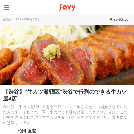
更新日： 2019年07月25日
お気に入り
4
【渋谷】"牛カツ激戦区"渋谷で行列のできる牛カツ
屋4店
今回は、牛カツ激戦区である渋谷の牛カツ屋さんを４つ紹介させていた
だきます。それぞれ、同じ牛カツでも味など違ってきます。ぜひ、この
記事を参考にして渋谷で牛カツを食べに行ってみてください。参考にな
れば嬉しいです。
竹田 匡宏