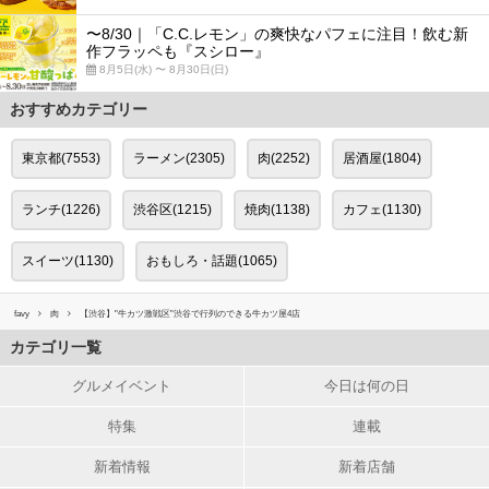
〜8/30｜「C.C.レモン」の爽快なパフェに注目！飲む新
作フラッペも『スシロー』
8月5日(水) 〜 8月30日(日)
おすすめカテゴリー
東京都(7553)
ラーメン(2305)
肉(2252)
居酒屋(1804)
ランチ(1226)
渋谷区(1215)
焼肉(1138)
カフェ(1130)
スイーツ(1130)
おもしろ・話題(1065)
favy
肉
【渋谷】"牛カツ激戦区"渋谷で行列のできる牛カツ屋4店
カテゴリ一覧
グルメイベント
今日は何の日
特集
連載
新着情報
新着店舗