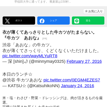
早稲田大学に通ってます。 蕎麦屋は150軒...
お気に入り
ポスト
シェア
送る
衣が薄くてあっさりとした牛カツがたまらない。
『牛カツ あおな』
[PR]
渋谷「あおな」の牛カツ。
衣が薄くてさっくり、くどくなくいただけました。
pic.twitter.com/wayMLYuRT8
— 深 [shin]🌙 (@minnymay0325)
February 27, 2016
本日のランチ☆
@渋谷 牛カツあおな
pic.twitter.com/0EGM4EZES7
— KATSU☆ (@KatsuhikoNN)
January 24, 2016
米・塩・わさび・野菜・ドレッシングは、肉が活きるものを厳
選。
完璧に計算され尽くした牛かつです。