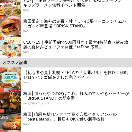
7/27│『尾道ラーメンWAN』が広島HiroPaにオープン！
キッズラーメン無料イベント開催
favy
4
梅田限定！海外の定番・甘じょっぱ系ベーコンジャムバ
ーガーが新登場『BRISK STAND』
favy
5
8/10〜19｜事前予約で500円引き！最大4時間食べ飲み放
題の夏休みビュッフェ開催『reDine 広島』
favy
オススメ記事
1
【初心者必見】札幌・4PLAの『大通バル』を攻略！移動
ゼロでハシゴ飯を楽しむ完全ガイド
favy
2
梅田│切ったやつの次はこれ。極みのてりやきバーガーが
『BRISK STAND』の新定番！
favyグルメニュース
3
梅田│喧騒を離れソファで寛ぐ穴場イタリアンバル
『pasta stand』。長居もOKで使い勝手抜群
favy
4