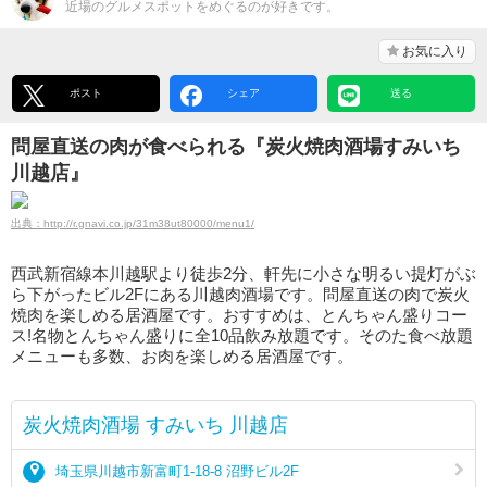
近場のグルメスポットをめぐるのが好きです。
お気に入り
ポスト
シェア
送る
問屋直送の肉が食べられる『炭火焼肉酒場すみいち
川越店』
出典：http://r.gnavi.co.jp/31m38ut80000/menu1/
西武新宿線本川越駅より徒歩2分、軒先に小さな明るい提灯がぶ
ら下がったビル2Fにある川越肉酒場です。問屋直送の肉で炭火
焼肉を楽しめる居酒屋です。おすすめは、とんちゃん盛りコー
ス!名物とんちゃん盛りに全10品飲み放題です。そのた食べ放題
メニューも多数、お肉を楽しめる居酒屋です。
炭火焼肉酒場 すみいち 川越店
埼玉県川越市新富町1-18-8 沼野ビル2F