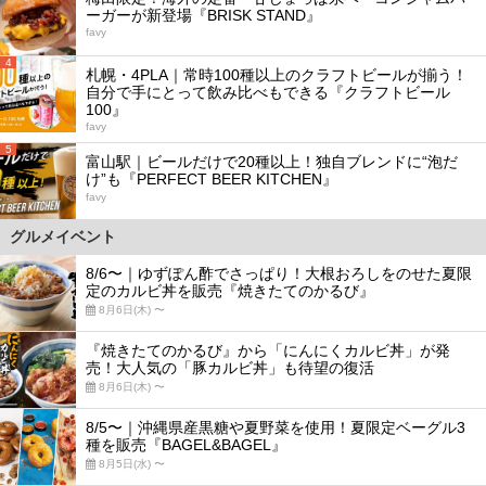
ーガーが新登場『BRISK STAND』
favy
4
札幌・4PLA｜常時100種以上のクラフトビールが揃う！
自分で手にとって飲み比べもできる『クラフトビール
100』
favy
5
富山駅｜ビールだけで20種以上！独自ブレンドに“泡だ
け”も『PERFECT BEER KITCHEN』
favy
グルメイベント
8/6〜｜ゆずぽん酢でさっぱり！大根おろしをのせた夏限
定のカルビ丼を販売『焼きたてのかるび』
8月6日(木) 〜
『焼きたてのかるび』から「にんにくカルビ丼」が発
売！大人気の「豚カルビ丼」も待望の復活
8月6日(木) 〜
8/5〜｜沖縄県産黒糖や夏野菜を使用！夏限定ベーグル3
種を販売『BAGEL&BAGEL』
8月5日(水) 〜