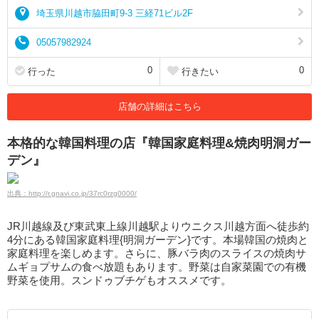
埼玉県川越市脇田町9-3 三経71ビル2F
05057982924
0
0
行った
行きたい
店舗の詳細はこちら
本格的な韓国料理の店『韓国家庭料理&焼肉明洞ガー
デン』
出典：http://r.gnavi.co.jp/37rc0rzg0000/
JR川越線及び東武東上線川越駅よりウニクス川越方面へ徒歩約
4分にある韓国家庭料理{明洞ガーデン}です。本場韓国の焼肉と
家庭料理を楽しめます。さらに、豚バラ肉のスライスの焼肉サ
ムギョプサムの食べ放題もあります。野菜は自家菜園での有機
野菜を使用。スンドゥブチゲもオススメです。