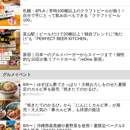
3
札幌・4PLA｜常時100種以上のクラフトビールが揃う！
自分で手にとって飲み比べもできる『クラフトビール
100』
favy
4
富山駅｜ビールだけで20種以上！独自ブレンドに“泡だ
け”も『PERFECT BEER KITCHEN』
favy
5
新宿｜日本一のグルメバーガーからスイーツまで！個性
的な10店が集うフードホール『reDine 新宿』
favy
グルメイベント
8/6〜｜ゆずぽん酢でさっぱり！大根おろしをのせた夏限
定のカルビ丼を販売『焼きたてのかるび』
8月6日(木) 〜
『焼きたてのかるび』から「にんにくカルビ丼」が発
売！大人気の「豚カルビ丼」も待望の復活
8月6日(木) 〜
8/5〜｜沖縄県産黒糖や夏野菜を使用！夏限定ベーグル3