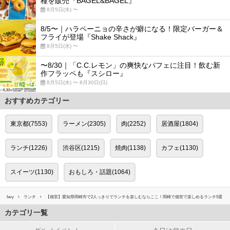
種を販売『BAGEL&BAGEL』
8月5日(水) 〜
8/5〜｜ハラペーニョの辛さが癖になる！限定バーガー＆
フライが登場『Shake Shack』
8月5日(水) 〜
〜8/30｜「C.C.レモン」の爽快なパフェに注目！飲む新
作フラッペも『スシロー』
8月5日(水) 〜 8月30日(日)
おすすめカテゴリー
東京都(7553)
ラーメン(2305)
肉(2252)
居酒屋(1804)
ランチ(1226)
渋谷区(1215)
焼肉(1138)
カフェ(1130)
スイーツ(1130)
おもしろ・話題(1064)
favy
ランチ
【個室】愛知県岡崎市で2人っきりでランチを楽しむならここ！岡崎で個室で楽しめるランチ5選
カテゴリ一覧