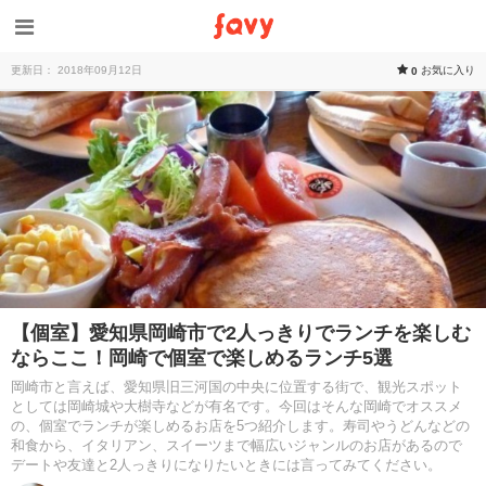
更新日： 2018年09月12日
お気に入り
0
【個室】愛知県岡崎市で2人っきりでランチを楽しむ
ならここ！岡崎で個室で楽しめるランチ5選
岡崎市と言えば、愛知県旧三河国の中央に位置する街で、観光スポット
としては岡崎城や大樹寺などが有名です。今回はそんな岡崎でオススメ
の、個室でランチが楽しめるお店を5つ紹介します。寿司やうどんなどの
和食から、イタリアン、スイーツまで幅広いジャンルのお店があるので
デートや友達と2人っきりになりたいときには言ってみてください。