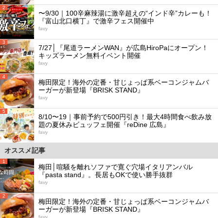
2
〜9/30｜100辛麻辣湯に激辛超えの“インド辛”カレーも！
『富山北口横丁』で激辛フェス開催中
favy
3
7/27│『尾道ラーメンWAN』が広島HiroPaにオープン！
キッズラーメン無料イベント開催
favy
4
梅田限定！海外の定番・甘じょっぱ系ベーコンジャムバ
ーガーが新登場『BRISK STAND』
favy
5
8/10〜19｜事前予約で500円引き！最大4時間食べ飲み放
題の夏休みビュッフェ開催『reDine 広島』
favy
オススメ記事
1
梅田│喧騒を離れソファで寛ぐ穴場イタリアンバル
『pasta stand』。長居もOKで使い勝手抜群
favy
2
梅田限定！海外の定番・甘じょっぱ系ベーコンジャムバ
ーガーが新登場『BRISK STAND』
favy