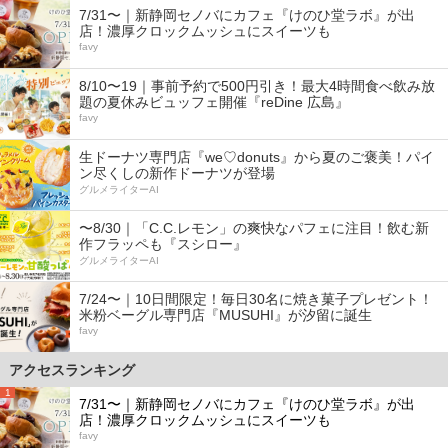
7/31〜｜新静岡セノバにカフェ『けのひ堂ラボ』が出
店！濃厚クロックムッシュにスイーツも
favy
8/10〜19｜事前予約で500円引き！最大4時間食べ飲み放
題の夏休みビュッフェ開催『reDine 広島』
favy
生ドーナツ専門店『we♡donuts』から夏のご褒美！パイ
ン尽くしの新作ドーナツが登場
グルメライターAI
〜8/30｜「C.C.レモン」の爽快なパフェに注目！飲む新
作フラッペも『スシロー』
グルメライターAI
7/24〜｜10日間限定！毎日30名に焼き菓子プレゼント！
米粉ベーグル専門店『MUSUHI』が汐留に誕生
favy
アクセスランキング
1
7/31〜｜新静岡セノバにカフェ『けのひ堂ラボ』が出
店！濃厚クロックムッシュにスイーツも
favy