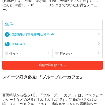
(1050円)｣は、煮物、揚げ物、刺身、魚物の4つのおかずに、ご
はんと味噌汁、デザート、ドリンクまでついたお得なメニュ
ー。
魚信
愛知県岡崎市 稲熊町山神戸6-6
0564240173
0
0
行った
行きたい
店舗の詳細はこちら
スイーツ好き必見!『ブルーブルーカフェ』
西岡崎駅から徒歩1分。『ブルーブルーカフェ』は、パスタとパ
ンケーキなどの洋食がおいしいお店です。定番のパスタは勿
論、スイーツも充実しており、店内もオシャレな雰囲気なの