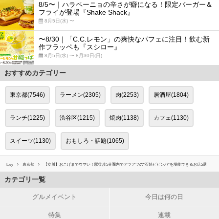
8/5〜｜ハラペーニョの辛さが癖になる！限定バーガー＆
フライが登場『Shake Shack』
8月5日(水) 〜
〜8/30｜「C.C.レモン」の爽快なパフェに注目！飲む新
作フラッペも『スシロー』
8月5日(水) 〜 8月30日(日)
おすすめカテゴリー
東京都(7546)
ラーメン(2305)
肉(2253)
居酒屋(1804)
ランチ(1225)
渋谷区(1215)
焼肉(1138)
カフェ(1130)
スイーツ(1130)
おもしろ・話題(1065)
favy
東京都
【立川】おこげまでウマい！駅徒歩5分圏内でアツアツの“石焼ビビンバ”を堪能できるお店5選
カテゴリ一覧
グルメイベント
今日は何の日
特集
連載