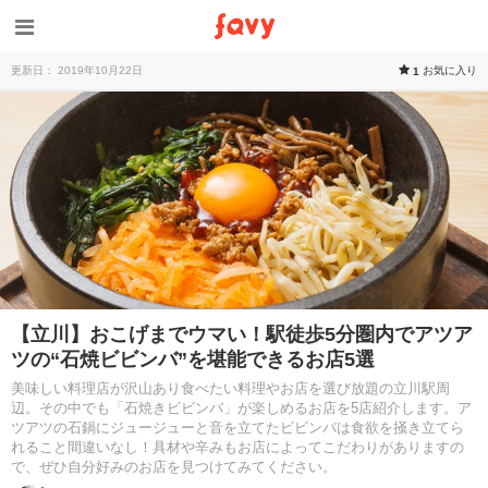
更新日： 2019年10月22日
お気に入り
1
【立川】おこげまでウマい！駅徒歩5分圏内でアツア
ツの“石焼ビビンバ”を堪能できるお店5選
美味しい料理店が沢山あり食べたい料理やお店を選び放題の立川駅周
辺。その中でも「石焼きビビンバ」が楽しめるお店を5店紹介します。ア
ツアツの石鍋にジュージューと音を立てたビビンバは食欲を掻き立てら
れること間違いなし！具材や辛みもお店によってこだわりがありますの
で、ぜひ自分好みのお店を見つけてみてください。