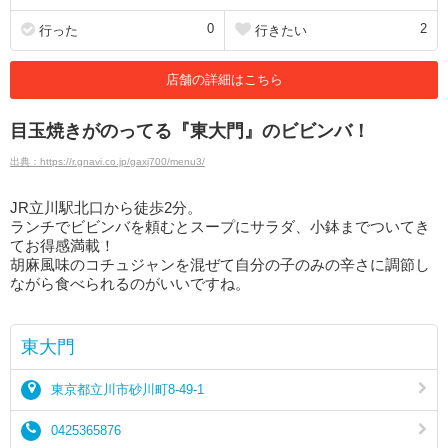
0
2
行った
行きたい
店舗の詳細はこちら
目玉焼きがのってる『東大門』のビビンバ！
出典：https://r.gnavi.co.jp/gaxj700/menu3/
JR立川駅北口から徒歩2分。
ランチでビビンバを頼むとスープにサラダ、小鉢までついてき
てお得感満載！
胡麻風味のコチュジャンを混ぜて自分の子のみの辛さに調節し
ながら食べられるのがいいですね。
東大門
東京都立川市砂川町8-49-1
0425365876