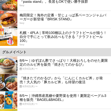
『pasta stand』。長居もOKで使い勝手抜群
favy
4
梅田限定！海外の定番・甘じょっぱ系ベーコンジャムバ
ーガーが新登場『BRISK STAND』
favy
5
札幌・4PLA｜常時100種以上のクラフトビールが揃う！
自分で手にとって飲み比べもできる『クラフトビール
100』
favy
グルメイベント
8/6〜｜ゆずぽん酢でさっぱり！大根おろしをのせた夏限
定のカルビ丼を販売『焼きたてのかるび』
8月6日(木) 〜
『焼きたてのかるび』から「にんにくカルビ丼」が発
売！大人気の「豚カルビ丼」も待望の復活
8月6日(木) 〜
8/5〜｜沖縄県産黒糖や夏野菜を使用！夏限定ベーグル3
種を販売『BAGEL&BAGEL』
8月5日(水) 〜