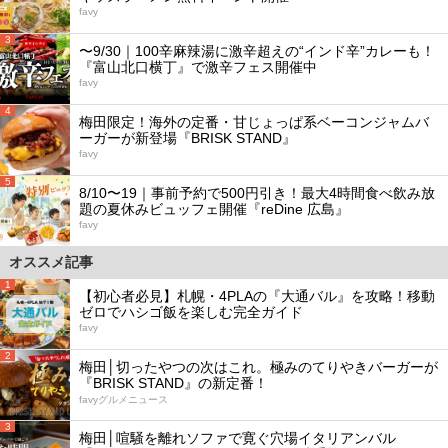
favy
3
〜9/30｜100辛麻辣湯に激辛超えの“インド辛”カレーも！
『富山北口横丁』で激辛フェス開催中
favy
4
梅田限定！海外の定番・甘じょっぱ系ベーコンジャムバ
ーガーが新登場『BRISK STAND』
favy
5
8/10〜19｜事前予約で500円引き！最大4時間食べ飲み放
題の夏休みビュッフェ開催『reDine 広島』
favy
オススメ記事
1
【初心者必見】札幌・4PLAの『大通バル』を攻略！移動
ゼロでハシゴ飯を楽しむ完全ガイド
favy
2
梅田│切ったやつの次はこれ。極みのてりやきバーガーが
『BRISK STAND』の新定番！
favyグルメニュース
3
梅田│喧騒を離れソファで寛ぐ穴場イタリアンバル