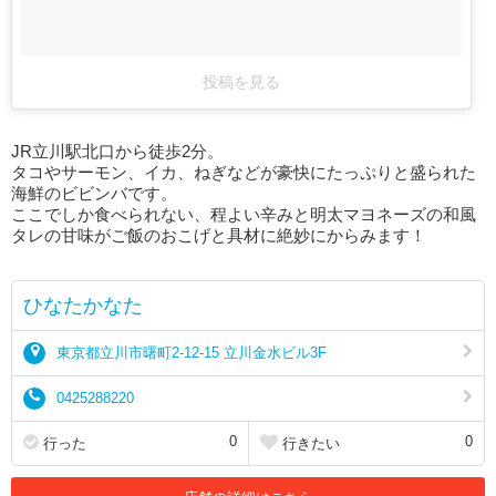
投稿を見る
JR立川駅北口から徒歩2分。
タコやサーモン、イカ、ねぎなどが豪快にたっぷりと盛られた
海鮮のビビンバです。
ここでしか食べられない、程よい辛みと明太マヨネーズの和風
タレの甘味がご飯のおこげと具材に絶妙にからみます！
ひなたかなた
東京都立川市曙町2-12-15 立川金水ビル3F
0425288220
0
0
行った
行きたい