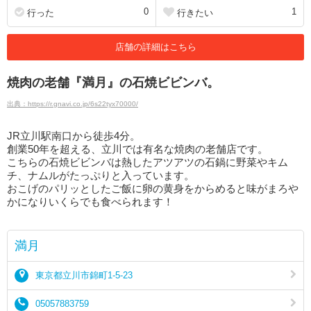
0
1
行った
行きたい
店舗の詳細はこちら
焼肉の老舗『満月』の石焼ビビンバ。
出典：https://r.gnavi.co.jp/6s22tyx70000/
JR立川駅南口から徒歩4分。
創業50年を超える、立川では有名な焼肉の老舗店です。
こちらの石焼ビビンバは熱したアツアツの石鍋に野菜やキム
チ、ナムルがたっぷりと入っています。
おこげのパリッとしたご飯に卵の黄身をからめると味がまろや
かになりいくらでも食べられます！
満月
東京都立川市錦町1-5-23
05057883759