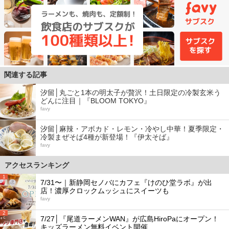
関連する記事
汐留│丸ごと1本の明太子が贅沢！土日限定の冷製玄米う
どんに注目｜『BLOOM TOKYO』
favy
汐留│麻辣・アボカド・レモン・冷やし中華！夏季限定・
冷製まぜそば4種が新登場！『伊太そば』
favy
アクセスランキング
1
7/31〜｜新静岡セノバにカフェ『けのひ堂ラボ』が出
店！濃厚クロックムッシュにスイーツも
favy
2
7/27│『尾道ラーメンWAN』が広島HiroPaにオープン！
キッズラーメン無料イベント開催