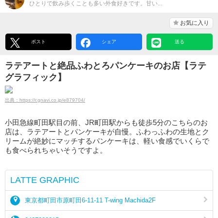
ひとりで飲み歩くことも多い外食好きです。甘い...
お気に入り
ポスト
シェア
送る
ラテアートと絶品ふわとろパンケーキのお店【ラテ
グラフィック】
出典：https://r.gnavi.co.jp/e879704/
小田急線町田駅目の前、JR町田駅からも徒歩5分のこちらのお
店は、ラテアートとパンケーキが自慢。ふわっふわの生地とク
リームが絶妙にマッチするパンケーキは、軽い食感でいくらで
も食べられちゃいそうですよ。
LATTE GRAPHIC
東京都町田市原町田6-11-11 T-wing Machida2F