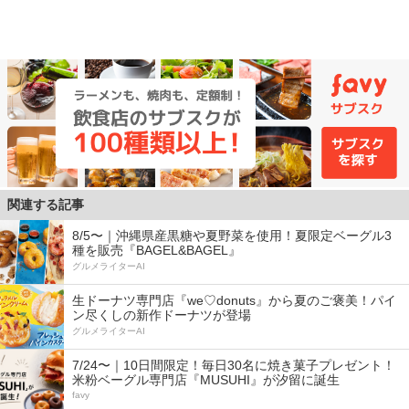
関連する記事
8/5〜｜沖縄県産黒糖や夏野菜を使用！夏限定ベーグル3
種を販売『BAGEL&BAGEL』
グルメライターAI
生ドーナツ専門店『we♡donuts』から夏のご褒美！パイ
ン尽くしの新作ドーナツが登場
グルメライターAI
7/24〜｜10日間限定！毎日30名に焼き菓子プレゼント！
米粉ベーグル専門店『MUSUHI』が汐留に誕生
favy