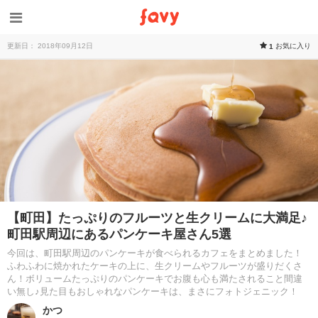
更新日： 2018年09月12日
お気に入り
1
【町田】たっぷりのフルーツと生クリームに大満足♪
町田駅周辺にあるパンケーキ屋さん5選
今回は、町田駅周辺のパンケーキが食べられるカフェをまとめました！
ふわふわに焼かれたケーキの上に、生クリームやフルーツが盛りだくさ
ん！ボリュームたっぷりのパンケーキでお腹も心も満たされること間違
い無し♪見た目もおしゃれなパンケーキは、まさにフォトジェニック！
かつ