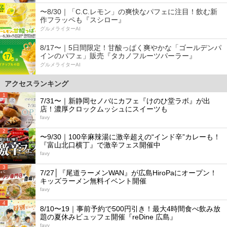
〜8/30｜「C.C.レモン」の爽快なパフェに注目！飲む新
作フラッペも『スシロー』
グルメライターAI
8/17〜｜5日間限定！甘酸っぱく爽やかな「ゴールデンパ
インのパフェ」販売『タカノフルーツパーラー』
グルメライターAI
アクセスランキング
1
7/31〜｜新静岡セノバにカフェ『けのひ堂ラボ』が出
店！濃厚クロックムッシュにスイーツも
favy
2
〜9/30｜100辛麻辣湯に激辛超えの“インド辛”カレーも！
『富山北口横丁』で激辛フェス開催中
favy
3
7/27│『尾道ラーメンWAN』が広島HiroPaにオープン！
キッズラーメン無料イベント開催
favy
4
8/10〜19｜事前予約で500円引き！最大4時間食べ飲み放
題の夏休みビュッフェ開催『reDine 広島』
favy