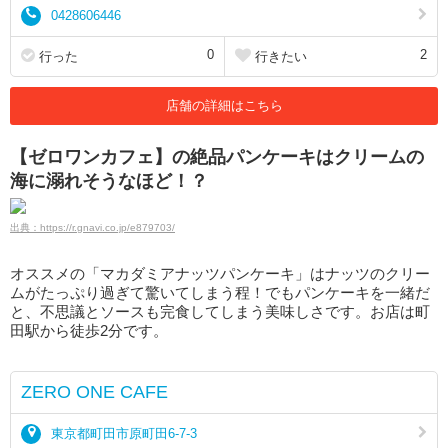
0428606446
0
2
行った
行きたい
店舗の詳細はこちら
【ゼロワンカフェ】の絶品パンケーキはクリームの
海に溺れそうなほど！？
出典：https://r.gnavi.co.jp/e879703/
オススメの「マカダミアナッツパンケーキ」はナッツのクリー
ムがたっぷり過ぎて驚いてしまう程！でもパンケーキを一緒だ
と、不思議とソースも完食してしまう美味しさです。お店は町
田駅から徒歩2分です。
ZERO ONE CAFE
東京都町田市原町田6-7-3