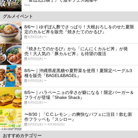
favy
グルメイベント
8/6〜｜ゆずぽん酢でさっぱり！大根おろしをのせた夏限
定のカルビ丼を販売『焼きたてのかるび』
8月6日(木) 〜
『焼きたてのかるび』から「にんにくカルビ丼」が発
売！大人気の「豚カルビ丼」も待望の復活
8月6日(木) 〜
8/5〜｜沖縄県産黒糖や夏野菜を使用！夏限定ベーグル3
種を販売『BAGEL&BAGEL』
8月5日(水) 〜
8/5〜｜ハラペーニョの辛さが癖になる！限定バーガー＆
フライが登場『Shake Shack』
8月5日(水) 〜
〜8/30｜「C.C.レモン」の爽快なパフェに注目！飲む新
作フラッペも『スシロー』
8月5日(水) 〜 8月30日(日)
おすすめカテゴリー