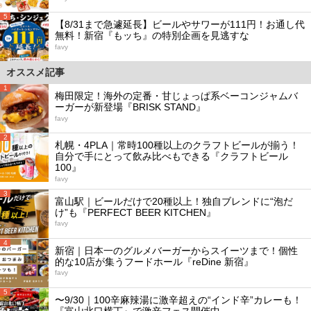
5
【8/31まで急遽延長】ビールやサワーが111円！お通し代
無料！新宿『もッち』の特別企画を見逃すな
favy
オススメ記事
1
梅田限定！海外の定番・甘じょっぱ系ベーコンジャムバ
ーガーが新登場『BRISK STAND』
favy
2
札幌・4PLA｜常時100種以上のクラフトビールが揃う！
自分で手にとって飲み比べもできる『クラフトビール
100』
favy
3
富山駅｜ビールだけで20種以上！独自ブレンドに“泡だ
け”も『PERFECT BEER KITCHEN』
favy
4
新宿｜日本一のグルメバーガーからスイーツまで！個性
的な10店が集うフードホール『reDine 新宿』
favy
5
〜9/30｜100辛麻辣湯に激辛超えの“インド辛”カレーも！
『富山北口横丁』で激辛フェス開催中