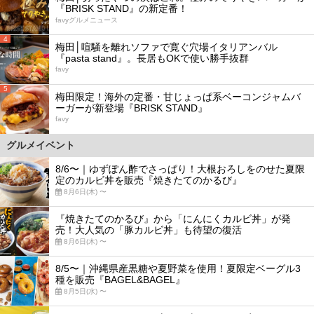
『BRISK STAND』の新定番！
favyグルメニュース
4
梅田│喧騒を離れソファで寛ぐ穴場イタリアンバル
『pasta stand』。長居もOKで使い勝手抜群
favy
5
梅田限定！海外の定番・甘じょっぱ系ベーコンジャムバ
ーガーが新登場『BRISK STAND』
favy
グルメイベント
8/6〜｜ゆずぽん酢でさっぱり！大根おろしをのせた夏限
定のカルビ丼を販売『焼きたてのかるび』
8月6日(木) 〜
『焼きたてのかるび』から「にんにくカルビ丼」が発
売！大人気の「豚カルビ丼」も待望の復活
8月6日(木) 〜
8/5〜｜沖縄県産黒糖や夏野菜を使用！夏限定ベーグル3
種を販売『BAGEL&BAGEL』
8月5日(水) 〜