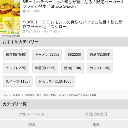
8/5〜｜ハラペーニョの辛さが癖になる！限定バーガー＆
フライが登場『Shake Shack』
8月5日(水) 〜
〜8/30｜「C.C.レモン」の爽快なパフェに注目！飲む新
作フラッペも『スシロー』
8月5日(水) 〜 8月30日(日)
おすすめカテゴリー
東京都(7546)
ラーメン(2305)
肉(2253)
居酒屋(1804)
ランチ(1225)
渋谷区(1215)
焼肉(1138)
カフェ(1130)
スイーツ(1130)
おもしろ・話題(1065)
favy
居酒屋
帰宅途中に軽く一杯立ち寄りたいときに！川口のおでん屋さんを厳選
カテゴリ一覧
グルメイベント
今日は何の日
特集
連載