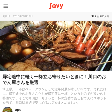
更新日： 2018年09月12日
お気に入り
1
帰宅途中に軽く一杯立ち寄りたいときに！川口のお
でん屋さんを厳選
埼玉県川口市はベッドタウンとして近年発展が著しい街です。それだけ
に、帰宅途中のお父さんたちが帰宅前に一杯、というおみでが多いのも
特徴です。そこで今回は、ちょっと一杯の定番であるおでんにスポット
を当て、川口駅周辺で楽しめるお店をまとめました。
apu