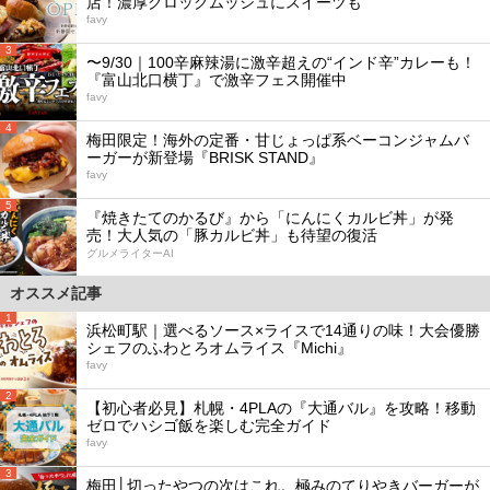
店！濃厚クロックムッシュにスイーツも
favy
3
〜9/30｜100辛麻辣湯に激辛超えの“インド辛”カレーも！
『富山北口横丁』で激辛フェス開催中
favy
4
梅田限定！海外の定番・甘じょっぱ系ベーコンジャムバ
ーガーが新登場『BRISK STAND』
favy
5
『焼きたてのかるび』から「にんにくカルビ丼」が発
売！大人気の「豚カルビ丼」も待望の復活
グルメライターAI
オススメ記事
1
浜松町駅｜選べるソース×ライスで14通りの味！大会優勝
シェフのふわとろオムライス『Michi』
favy
2
【初心者必見】札幌・4PLAの『大通バル』を攻略！移動
ゼロでハシゴ飯を楽しむ完全ガイド
favy
3
梅田│切ったやつの次はこれ。極みのてりやきバーガーが