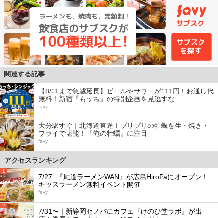
関連する記事
【8/31まで急遽延長】ビールやサワーが111円！お通し代
無料！新宿『もッち』の特別企画を見逃すな
favy
大分駅すぐ｜北海道直送！プリプリの牡蠣を生・焼き・
フライで堪能！『俺の牡蠣』に注目
favy
アクセスランキング
1
7/27│『尾道ラーメンWAN』が広島HiroPaにオープン！
キッズラーメン無料イベント開催
favy
2
7/31〜｜新静岡セノバにカフェ『けのひ堂ラボ』が出