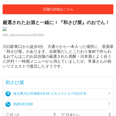
店舗の詳細はこちら
厳選されたお酒と一緒に！『和さび屋』のおでん！
出典：http://r.gnavi.co.jp/a657900/
川口駅東口から徒歩3分、大通りから一本入った場所に、居酒屋
「和さび屋」があります。自家製だしとこだわり食材で作られ
るおでんはこのお店自慢の厳選された焼酎・日本酒とよく合う
と評判！一時期メニューから消えていましたが、常連さんの熱
いリクエストで復活したそうです。
和さび屋
埼玉県川口市本町4-6-10 スカイスクエア川口C号
05057871108
0
2
行った
行きたい