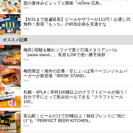
題の夏休みビュッフェ開催『reDine 広島』
favy
5
【8/31まで急遽延長】ビールやサワーが111円！お通し代
無料！新宿『もッち』の特別企画を見逃すな
favy
オススメ記事
1
梅田│喧騒を離れソファで寛ぐ穴場イタリアンバル
『pasta stand』。長居もOKで使い勝手抜群
favy
2
梅田限定！海外の定番・甘じょっぱ系ベーコンジャムバ
ーガーが新登場『BRISK STAND』
favy
3
札幌・4PLA｜常時100種以上のクラフトビールが揃う！
自分で手にとって飲み比べもできる『クラフトビール
100』
favy
4
富山駅｜ビールだけで20種以上！独自ブレンドに“泡だ
け”も『PERFECT BEER KITCHEN』
favy