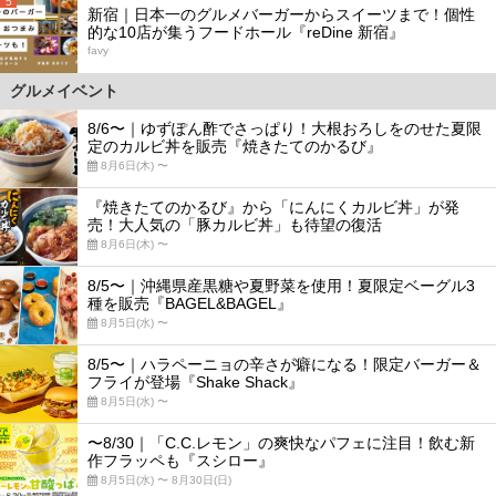
5
新宿｜日本一のグルメバーガーからスイーツまで！個性
的な10店が集うフードホール『reDine 新宿』
favy
グルメイベント
8/6〜｜ゆずぽん酢でさっぱり！大根おろしをのせた夏限
定のカルビ丼を販売『焼きたてのかるび』
8月6日(木) 〜
『焼きたてのかるび』から「にんにくカルビ丼」が発
売！大人気の「豚カルビ丼」も待望の復活
8月6日(木) 〜
8/5〜｜沖縄県産黒糖や夏野菜を使用！夏限定ベーグル3
種を販売『BAGEL&BAGEL』
8月5日(水) 〜
8/5〜｜ハラペーニョの辛さが癖になる！限定バーガー＆
フライが登場『Shake Shack』
8月5日(水) 〜
〜8/30｜「C.C.レモン」の爽快なパフェに注目！飲む新
作フラッペも『スシロー』
8月5日(水) 〜 8月30日(日)