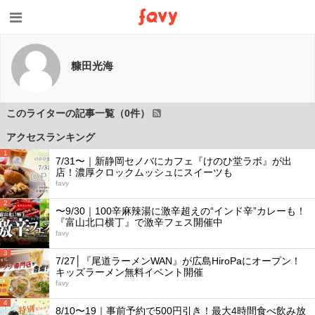
糠田光海
このライターの記事一覧（0件）
アクセスランキング
1
7/31〜｜新静岡セノバにカフェ『けのひ堂ラボ』が出
店！濃厚クロックムッシュにスイーツも
favy
2
〜9/30｜100辛麻辣湯に激辛超えの“インド辛”カレーも！
『富山北口横丁』で激辛フェス開催中
favy
3
7/27│『尾道ラーメンWAN』が広島HiroPaにオープン！
キッズラーメン無料イベント開催
favy
4
8/10〜19｜事前予約で500円引き！最大4時間食べ飲み放