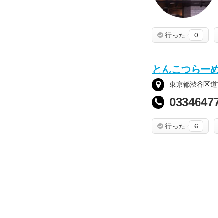
行った
0
とんこつらー
東京都渋谷区道玄
0334647
行った
6