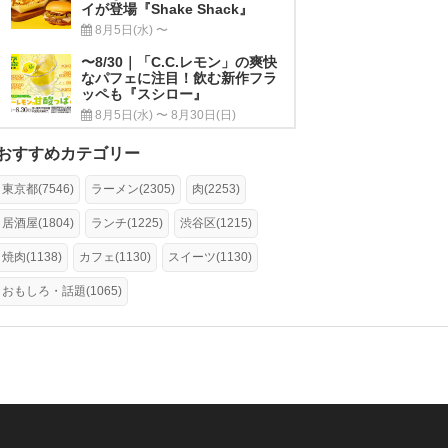
イが登場『Shake Shack』
8月5日(水) 〜
〜8/30｜「C.C.レモン」の爽快
なパフェに注目！飲む新作フラ
ッペも『スシロー』
8月5日(水) 〜 8月30日(日)
おすすめカテゴリー
東京都(7546)
ラーメン(2305)
肉(2253)
居酒屋(1804)
ランチ(1225)
渋谷区(1215)
焼肉(1138)
カフェ(1130)
スイーツ(1130)
おもしろ・話題(1065)