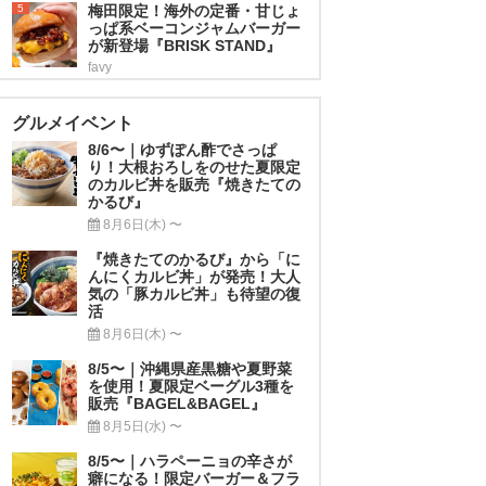
5
梅田限定！海外の定番・甘じょ
っぱ系ベーコンジャムバーガー
が新登場『BRISK STAND』
favy
グルメイベント
8/6〜｜ゆずぽん酢でさっぱ
り！大根おろしをのせた夏限定
のカルビ丼を販売『焼きたての
かるび』
8月6日(木) 〜
『焼きたてのかるび』から「に
んにくカルビ丼」が発売！大人
気の「豚カルビ丼」も待望の復
活
8月6日(木) 〜
8/5〜｜沖縄県産黒糖や夏野菜
を使用！夏限定ベーグル3種を
販売『BAGEL&BAGEL』
8月5日(水) 〜
8/5〜｜ハラペーニョの辛さが
癖になる！限定バーガー＆フラ