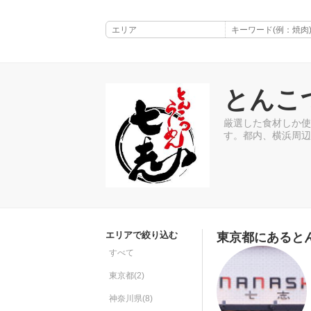
とんこ
厳選した食材しか使
す。都内、横浜周辺
エリアで絞り込む
東京都にあると
すべて
東京都(2)
神奈川県(8)