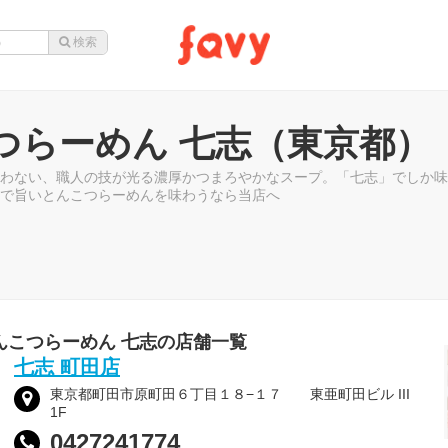
つらーめん 七志（東京都）
わない、職人の技が光る濃厚かつまろやかなスープ。「七志」でしか味
で旨いとんこつらーめんを味わうなら当店へ
んこつらーめん 七志の店舗一覧
七志 町田店
東京都町田市原町田６丁目１８−１７ 東亜町田ビル III
1F
0427241774