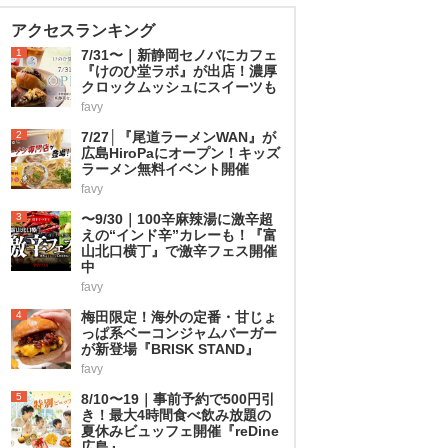
アクセスランキング
1
7/31〜｜新静岡セノバにカフェ
『けのひ堂ラボ』が出店！濃厚
クロックムッシュにスイーツも
favy
2
7/27│『尾道ラーメンWAN』が
広島HiroPaにオープン！キッズ
ラーメン無料イベント開催
favy
3
〜9/30｜100辛麻辣湯に激辛超
えの“インド辛”カレーも！『富
山北口横丁』で激辛フェス開催
中
favy
4
梅田限定！海外の定番・甘じょ
っぱ系ベーコンジャムバーガー
が新登場『BRISK STAND』
favy
5
8/10〜19｜事前予約で500円引
き！最大4時間食べ飲み放題の
夏休みビュッフェ開催『reDine
広島』