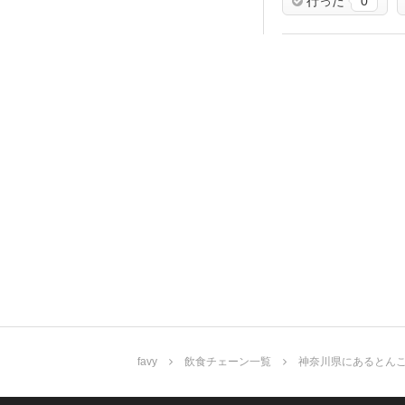
行った
0
favy
飲食チェーン一覧
神奈川県にあるとんこ