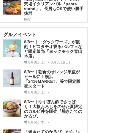
穴場イタリアンバル『pasta
stand』。長居もOKで使い勝手
抜群
favy
グルメイベント
8/8〜｜「ダックワーズ」が復
刻！ピスタチオ香るパルフェな
ど限定販売『ヨックモック青山
本店』
8月8日(土) 〜 8月30日(日)
8/8〜｜朝食のオレンジ果皮が
ビールに！横浜
『2416MARKET』等で限定販
売スタート
8月8日(土) 〜
8/6〜｜ゆずぽん酢でさっぱ
り！大根おろしをのせた夏限定
のカルビ丼を販売『焼きたての
かるび』
8月6日(木) 〜
『焼きたてのかるび』から「に