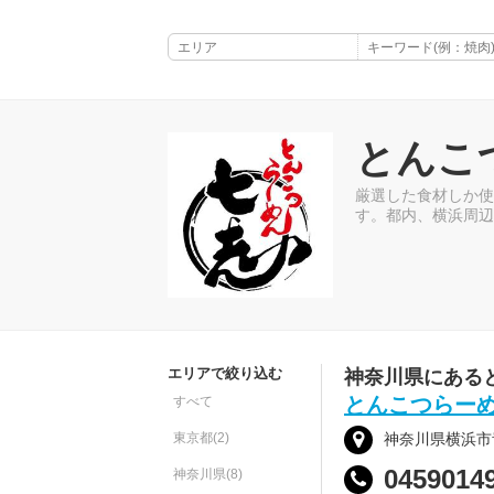
とんこ
厳選した食材しか使
す。都内、横浜周辺
エリアで絞り込む
神奈川県にある
とんこつらー
すべて
東京都(2)
神奈川県横浜市青
0459014
神奈川県(8)