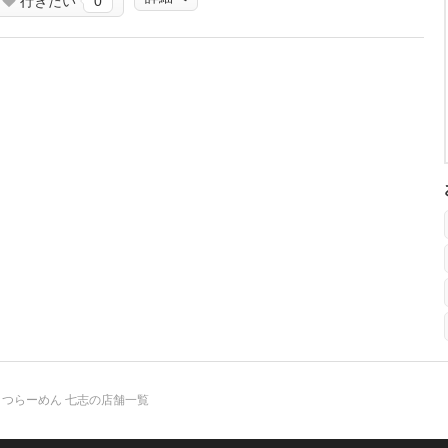
行きたい
0
つらーめん 七志の店舗一覧