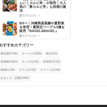
んにくカルビ丼」が発売！大人
気の「豚カルビ丼」も待望の復
活
8月6日(木) 〜
8/5〜｜沖縄県産黒糖や夏野菜
を使用！夏限定ベーグル3種を
販売『BAGEL&BAGEL』
8月5日(水) 〜
おすすめカテゴリー
東京都(7546)
ラーメン(2305)
肉(2253)
居酒屋(1804)
ランチ(1225)
渋谷区(1215)
焼肉(1138)
カフェ(1130)
スイーツ(1130)
おもしろ・話題(1065)