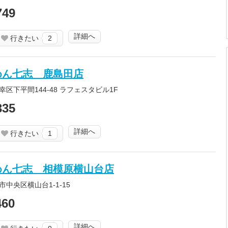
749
詳細へ
行きたい
2
めん七志 鹿島田店
区下平間144-48 ラフェスタビル1F
335
詳細へ
行きたい
1
めん七志 相模原横山台店
中央区横山台1-1-15
460
詳細へ