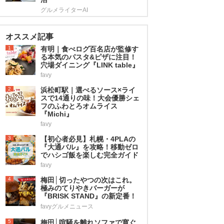
グルメライターAI
オススメ記事
1
有明｜食べログ百名店が監修す
る本気のパスタ&ピザに注目！
穴場ダイニング『LINK table』
favy
2
浜松町駅｜選べるソース×ライ
スで14通りの味！大会優勝シェ
フのふわとろオムライス
『Michi』
favy
3
【初心者必見】札幌・4PLAの
『大通バル』を攻略！移動ゼロ
でハシゴ飯を楽しむ完全ガイド
favy
4
梅田│切ったやつの次はこれ。
極みのてりやきバーガーが
『BRISK STAND』の新定番！
favyグルメニュース
5
梅田│喧騒を離れソファで寛ぐ