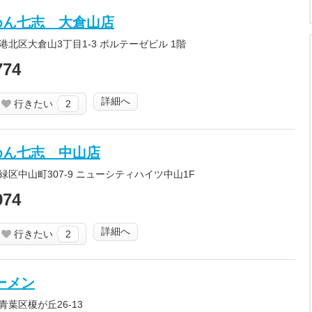
めん七志 大倉山店
北区大倉山3丁目1-3 ポルテーゼビル 1階
774
詳細へ
行きたい
2
めん七志 中山店
区中山町307-9 ニューシティハイツ中山1F
974
詳細へ
行きたい
2
ーメン
葉区榎が丘26-13