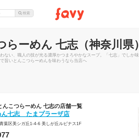
つらーめん 七志（神奈川県
わない、職人の技が光る濃厚かつまろやかなスープ。「七志」でしか味
で旨いとんこつらーめんを味わうなら当店へ
とんこつらーめん 七志の店舗一覧
めん七志 たまプラーザ店
葉区美シガ丘1-4-6 美しが丘ルピナス1F
977