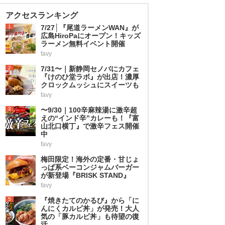
アクセスランキング
1
7/27│『尾道ラーメンWAN』が
広島HiroPaにオープン！キッズ
ラーメン無料イベント開催
favy
2
7/31〜｜新静岡セノバにカフェ
『けのひ堂ラボ』が出店！濃厚
クロックムッシュにスイーツも
favy
3
〜9/30｜100辛麻辣湯に激辛超
えの“インド辛”カレーも！『富
山北口横丁』で激辛フェス開催
中
favy
4
梅田限定！海外の定番・甘じょ
っぱ系ベーコンジャムバーガー
が新登場『BRISK STAND』
favy
5
『焼きたてのかるび』から「に
んにくカルビ丼」が発売！大人
気の「豚カルビ丼」も待望の復
活