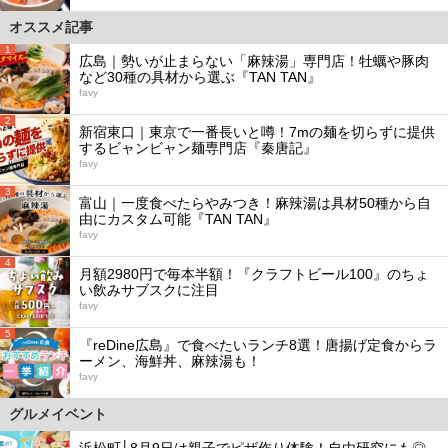
オススメ記事
1
広島｜勢いが止まらない「麻辣湯」専門店！牡蠣や豚肉
など30種の具材から選ぶ『TAN TAN』
favy
2
新宿東口｜東京で一番長いと噂！7mの麺を切らずに提供
するビャンビャン麺専門店『秦唐記』
favy
3
富山｜一度食べたらやみつき！麻辣湯は具材50種から自
由にカスタム可能『TAN TAN』
favy
4
月額2980円で毎本半額！『クラフトビール100』のちょ
い飲みサブスクに注目
favy
5
『reDine広島』で食べたいランチ8選！唐揚げ定食からラ
ーメン、海鮮丼、麻辣湯も！
favy
グルメイベント
浜松町│8月9日は親子でピザ作り体験！自由研究にも◎