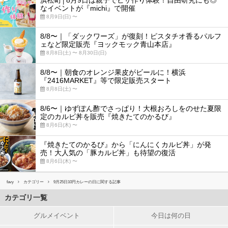
なイベントが『michi』で開催
8月9日(日) 〜
8/8〜｜「ダックワーズ」が復刻！ピスタチオ香るパルフ
ェなど限定販売『ヨックモック青山本店』
8月8日(土) 〜 8月30日(日)
8/8〜｜朝食のオレンジ果皮がビールに！横浜
『2416MARKET』等で限定販売スタート
8月8日(土) 〜
8/6〜｜ゆずぽん酢でさっぱり！大根おろしをのせた夏限
定のカルビ丼を販売『焼きたてのかるび』
8月6日(木) 〜
『焼きたてのかるび』から「にんにくカルビ丼」が発
売！大人気の「豚カルビ丼」も待望の復活
8月6日(木) 〜
favy
カテゴリー
9月25日10円カレーの日に関する記事
カテゴリ一覧
グルメイベント
今日は何の日