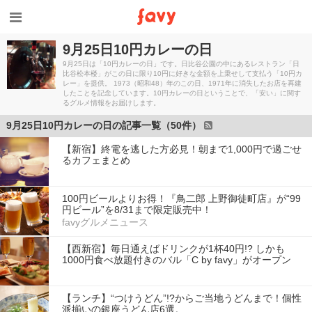
9月25日10円カレーの日
9月25日は「10円カレーの日」です。日比谷公園の中にあるレストラン「日
比谷松本楼」がこの日に限り10円に好きな金額を上乗せして支払う「10円カ
レー」を提供。 1973（昭和48）年のこの日、1971年に消失したお店を再建
したことを記念しています。10円カレーの日ということで、「安い」に関す
るグルメ情報をお届けします。
9月25日10円カレーの日の記事一覧（50件）
【新宿】終電を逃した方必見！朝まで1,000円で過ごせ
るカフェまとめ
100円ビールよりお得！『鳥二郎 上野御徒町店』が“99
円ビール”を8/31まで限定販売中！
favyグルメニュース
【西新宿】毎日通えばドリンクが1杯40円!? しかも
1000円食べ放題付きのバル「C by favy」がオープン
【ランチ】“つけうどん”!?からご当地うどんまで！個性
派揃いの銀座うどん店6選。