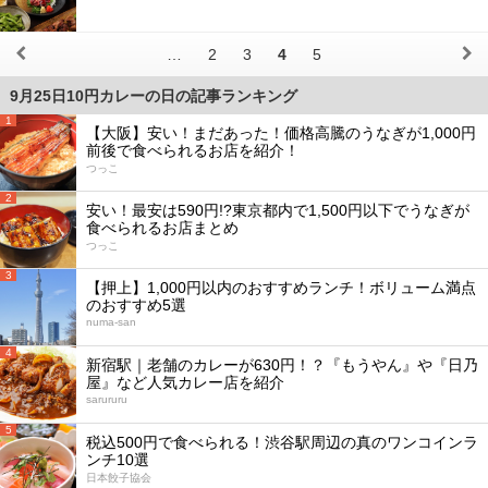
…
2
3
4
5
9月25日10円カレーの日の記事ランキング
1
【大阪】安い！まだあった！価格高騰のうなぎが1,000円
前後で食べられるお店を紹介！
つっこ
2
安い！最安は590円!?東京都内で1,500円以下でうなぎが
食べられるお店まとめ
つっこ
3
【押上】1,000円以内のおすすめランチ！ボリューム満点
のおすすめ5選
numa-san
4
新宿駅｜老舗のカレーが630円！？『もうやん』や『日乃
屋』など人気カレー店を紹介
sarururu
5
税込500円で食べられる！渋谷駅周辺の真のワンコインラ
ンチ10選
日本餃子協会