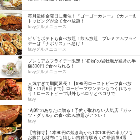
毎月最終金曜日に開催！『ゴーゴーカレー』でカレー&
トッピングが全て食べ放題！
favyグルメニュース
ピザもポテトも食べ放題！飲み放題！プレミアムフライ
デーは『ナポリス』へ急げ！
favyグルメニュース
プレミアムフライデー限定！”初物”の岩牡蠣が通常の半
額300円で食べられる！
favyグルメニュース
人気すぎて期間延長！【999円ローストビーフ食べ放
題・11月6日まで】ロービーマウンテンもつくれちゃ
う！ローストビーフ以外もペロリとペコリで
favy
”肉派”のあなたに贈る！予約が取れない人気店『ガッ
ツ・グリル』の食べ飲み放題がアツい！
favy
【吉祥寺】1本90円の焼き鳥から1本100円の串カツも！
お腹にも財布にも嬉しい吉祥寺駅近くの居酒屋4選