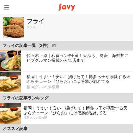
フライ
フライ
フライの記事一覧（2件）
代々木上原｜和食ランチ5選！天ぷら、蕎麦、海鮮丼に
ビブグルマン掲載の人気店まで
福岡｜うまい！安い！揚げたて！博多っ子が溺愛する天
ぷらチェーン『ひらお』には感動が溢れてる
福岡グルメ探検隊
フライの記事ランキング
1
福岡｜うまい！安い！揚げたて！博多っ子が溺愛する天
ぷらチェーン『ひらお』には感動が溢れてる
福岡グルメ探検隊
オススメ記事