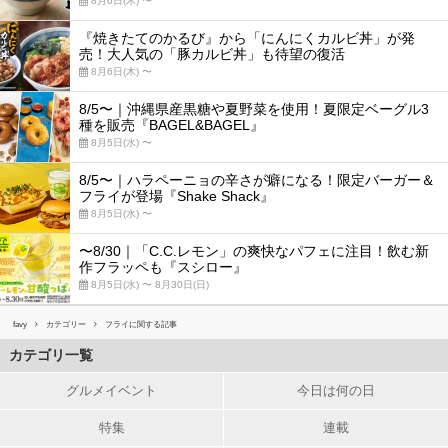
8月6日(木) 〜
『焼きたてのかるび』から「にんにくカルビ丼」が発
売！大人気の「豚カルビ丼」も待望の復活
8月6日(木) 〜
8/5〜｜沖縄県産黒糖や夏野菜を使用！夏限定ベーグル3
種を販売『BAGEL&BAGEL』
8月5日(水) 〜
8/5〜｜ハラペーニョの辛さが癖になる！限定バーガー＆
フライが登場『Shake Shack』
8月5日(水) 〜
〜8/30｜「C.C.レモン」の爽快なパフェに注目！飲む新
作フラッペも『スシロー』
8月5日(水) 〜 8月30日(日)
favy
カテゴリー
フライに関する記事
カテゴリ一覧
グルメイベント
今日は何の日
特集
連載