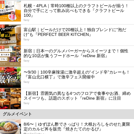
1
札幌・4PLA｜常時100種以上のクラフトビールが揃う！
自分で手にとって飲み比べもできる『クラフトビール
100』
favy
2
富山駅｜ビールだけで20種以上！独自ブレンドに“泡だ
け”も『PERFECT BEER KITCHEN』
favy
3
新宿｜日本一のグルメバーガーからスイーツまで！個性
的な10店が集うフードホール『reDine 新宿』
favy
4
〜9/30｜100辛麻辣湯に激辛超えの“インド辛”カレーも！
『富山北口横丁』で激辛フェス開催中
favy
5
【新宿】雰囲気の異なる4つのフロアで食事やお酒、締め
スイーツも。話題のスポット『reDine 新宿』に注目
favy
グルメイベント
8/6〜｜ゆずぽん酢でさっぱり！大根おろしをのせた夏限
定のカルビ丼を販売『焼きたてのかるび』