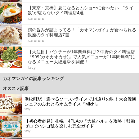
【東京・京橋】夏になるとムショ〜に食べたい！“タイ
飯”が堪らないタイ料理店4選
sarururu
鶏の旨みが詰まってる！「カオマンガイ」が食べられる
銀座のタイ料理店7選
sarururu
【大注目】パクチーが1年間無料に!? 中野のタイ料理店
『999(カオカオカオ)』で人気メニューが"1年間無料"に
なるメニュー大総選挙を開催！
favy
カオマンガイの記事ランキング
オススメ記事
1
浜松町駅｜選べるソース×ライスで14通りの味！大会優勝
シェフのふわとろオムライス『Michi』
favy
2
【初心者必見】札幌・4PLAの『大通バル』を攻略！移動
ゼロでハシゴ飯を楽しむ完全ガイド
favy