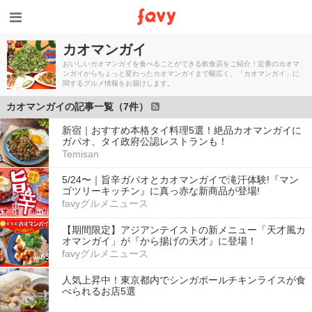
カオマンガイ
おいしいカオマンガイを食べることができる飲食店をご紹介！定番のカオマ
ンガイからちょっと変わったカオマンガイまで幅広く、「カオマンガイ」に
関するグルメ情報をお届けします。
カオマンガイの記事一覧（7件）
新宿｜おすすめ本格タイ料理5選！絶品カオマンガイに
ガパオ、タイ政府公認レストランも！
Temisan
5/24〜｜旨辛ガパオとカオマンガイで滝汗体験!『マン
ゴツリーキッチン』に真っ赤な新商品が登場!
favyグルメニュース
【期間限定】アジアンテイストの新メニュー「天才風カ
オマンガイ」が『から揚げの天才』に登場！
favyグルメニュース
人気上昇中！東京都内でシンガポールチキンライスが食
べられるお店5選