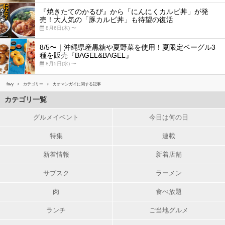
『焼きたてのかるび』から「にんにくカルビ丼」が発
売！大人気の「豚カルビ丼」も待望の復活
8月6日(木) 〜
8/5〜｜沖縄県産黒糖や夏野菜を使用！夏限定ベーグル3
種を販売『BAGEL&BAGEL』
8月5日(水) 〜
favy
カテゴリー
カオマンガイに関する記事
カテゴリ一覧
グルメイベント
今日は何の日
特集
連載
新着情報
新着店舗
サブスク
ラーメン
肉
食べ放題
ランチ
ご当地グルメ