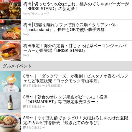
3
梅田│切ったやつの次はこれ。極みのてりやきバーガーが
『BRISK STAND』の新定番！
favyグルメニュース
4
梅田│喧騒を離れソファで寛ぐ穴場イタリアンバル
『pasta stand』。長居もOKで使い勝手抜群
favy
5
梅田限定！海外の定番・甘じょっぱ系ベーコンジャムバ
ーガーが新登場『BRISK STAND』
favy
グルメイベント
8/8〜｜「ダックワーズ」が復刻！ピスタチオ香るパルフ
ェなど限定販売『ヨックモック青山本店』
8月8日(土) 〜 8月30日(日)
8/8〜｜朝食のオレンジ果皮がビールに！横浜
『2416MARKET』等で限定販売スタート
8月8日(土) 〜
8/6〜｜ゆずぽん酢でさっぱり！大根おろしをのせた夏限
定のカルビ丼を販売『焼きたてのかるび』
8月6日(木) 〜