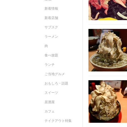
新着情報
新着店舗
サブスク
ラーメン
肉
食べ放題
ランチ
ご当地グルメ
おもしろ・話題
スイーツ
居酒屋
カフェ
テイクアウト特集