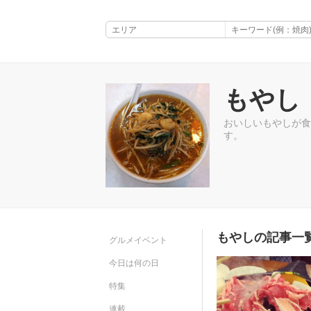
もやし
おいしいもやしが食
す。
もやしの記事一
グルメイベント
今日は何の日
特集
連載