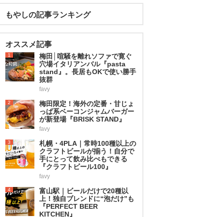
もやしの記事ランキング
オススメ記事
1
梅田│喧騒を離れソファで寛ぐ
穴場イタリアンバル『pasta
stand』。長居もOKで使い勝手
抜群
favy
2
梅田限定！海外の定番・甘じょ
っぱ系ベーコンジャムバーガー
が新登場『BRISK STAND』
favy
3
札幌・4PLA｜常時100種以上の
クラフトビールが揃う！自分で
手にとって飲み比べもできる
『クラフトビール100』
favy
4
富山駅｜ビールだけで20種以
上！独自ブレンドに“泡だけ”も
『PERFECT BEER
KITCHEN』