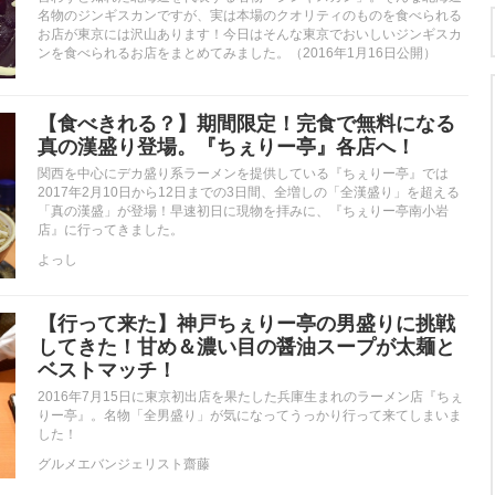
名物のジンギスカンですが、実は本場のクオリティのものを食べられる
お店が東京には沢山あります！今日はそんな東京でおいしいジンギスカ
ンを食べられるお店をまとめてみました。（2016年1月16日公開）
【食べきれる？】期間限定！完食で無料になる
真の漢盛り登場。『ちぇりー亭』各店へ！
関西を中心にデカ盛り系ラーメンを提供している『ちぇりー亭』では
2017年2月10日から12日までの3日間、全増しの「全漢盛り」を超える
「真の漢盛」が登場！早速初日に現物を拝みに、『ちぇりー亭南小岩
店』に行ってきました。
よっし
【行って来た】神戸ちぇりー亭の男盛りに挑戦
してきた！甘め＆濃い目の醤油スープが太麺と
ベストマッチ！
2016年7月15日に東京初出店を果たした兵庫生まれのラーメン店『ちぇ
りー亭』。名物「全男盛り」が気になってうっかり行って来てしまいま
した！
グルメエバンジェリスト齋藤