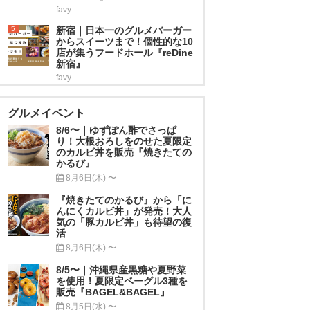
favy
5
新宿｜日本一のグルメバーガー
からスイーツまで！個性的な10
店が集うフードホール『reDine
新宿』
favy
グルメイベント
8/6〜｜ゆずぽん酢でさっぱ
り！大根おろしをのせた夏限定
のカルビ丼を販売『焼きたての
かるび』
8月6日(木) 〜
『焼きたてのかるび』から「に
んにくカルビ丼」が発売！大人
気の「豚カルビ丼」も待望の復
活
8月6日(木) 〜
8/5〜｜沖縄県産黒糖や夏野菜
を使用！夏限定ベーグル3種を
販売『BAGEL&BAGEL』
8月5日(水) 〜