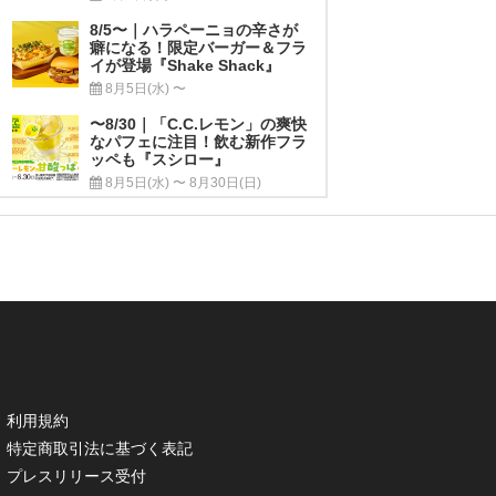
8/5〜｜ハラペーニョの辛さが
癖になる！限定バーガー＆フラ
イが登場『Shake Shack』
8月5日(水) 〜
〜8/30｜「C.C.レモン」の爽快
なパフェに注目！飲む新作フラ
ッペも『スシロー』
8月5日(水) 〜 8月30日(日)
利用規約
特定商取引法に基づく表記
プレスリリース受付