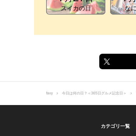
スイカの日
な
favy
今日は何の日？＜365日グルメ記念日＞
カテゴリ一覧