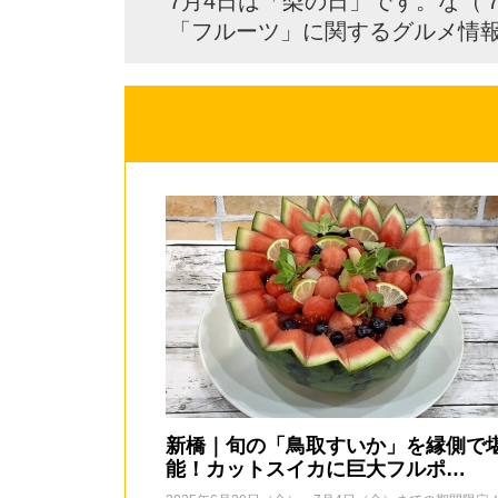
7月4日は「梨の日」です。な（
「フルーツ」に関するグルメ情
新橋｜旬の「鳥取すいか」を縁側で
能！カットスイカに巨大フルポ…