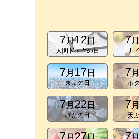
7
12
7
月
日
人間ドックの日
ナ
7
17
7
月
日
東京の日
ホ
7
22
7
月
日
げたの日
天
7
27
7
月
日