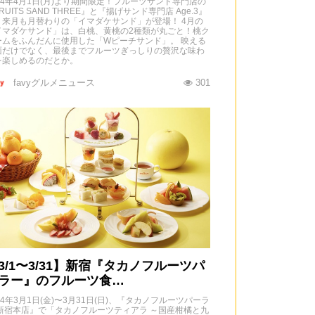
24年4月1日(月)より期間限定！フルーツサンド専門店の
RUITS SAND THREE』と『揚げサンド専門店 Age.3』
、来月も月替わりの「イマダケサンド」が登場！ 4月の
イマダケサンド」は、白桃、黄桃の2種類が丸ごと！桃ク
ームをふんだんに使用した「Wピーチサンド」。 映える
面だけでなく、最後までフルーツぎっしりの贅沢な味わ
を楽しめるのだとか。
favyグルメニュース
301
3/1〜3/31】新宿『タカノフルーツパ
ラー』のフルーツ食…
24年3月1日(金)〜3月31日(日)、『タカノフルーツパーラ
 新宿本店』で「タカノフルーツティアラ ～国産柑橘と九