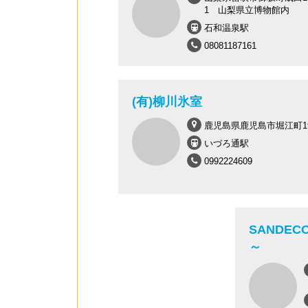
1 山梨県立博物館内
石和温泉駅
08081187161
(有)柳川氷室
鹿児島県鹿児島市堀江町19
いづろ通駅
0992224609
SANDEC
～