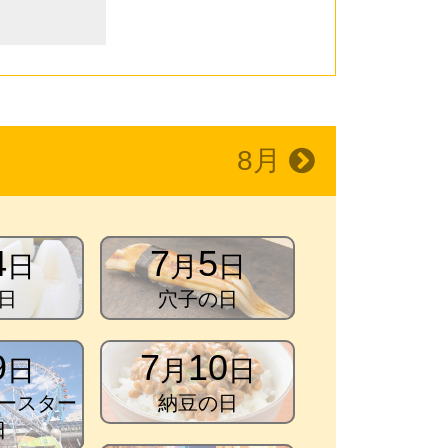
8月
4
7
5
日
月
日
日
穴子の日
9
7
10
日
月
日
ースター
納豆の日
日