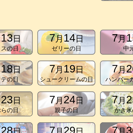
13
7
14
7
1
月
日
月
日
月
イスの日
ゼリーの日
中
18
7
19
7
2
月
日
月
日
月
タテの日
シュークリームの日
ハンバー
23
7
24
7
2
月
日
月
日
月
ぷらの日
親子の日
かき氷
28
7
29
7
3
月
日
月
日
月