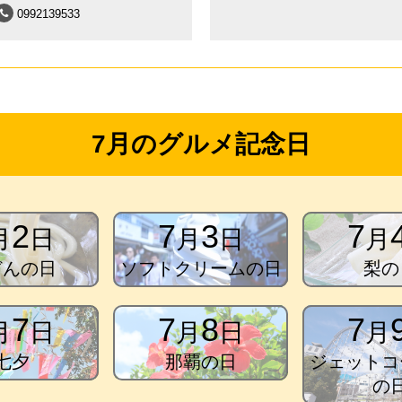
0992139533
7月のグルメ記念日
2
7
3
7
月
日
月
日
月
どんの日
ソフトクリームの日
梨の
7
7
8
7
月
日
月
日
月
七夕
那覇の日
ジェットコ
の