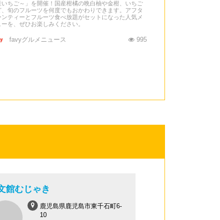
産いちご～」を開催！国産柑橘の晩白柚や金柑、いちご
ど、旬のフルーツを何度でもおかわりできます。アフタ
ーンティーとフルーツ食べ放題がセットになった人気メ
ューを、ぜひお楽しみください。
favyグルメニュース
995
文館むじゃき
鹿児島県鹿児島市東千石町6-
10