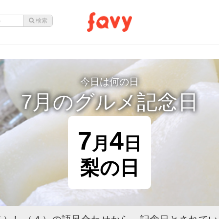
今日は何の日
7月のグルメ記念日
7
4
月
日
梨の日