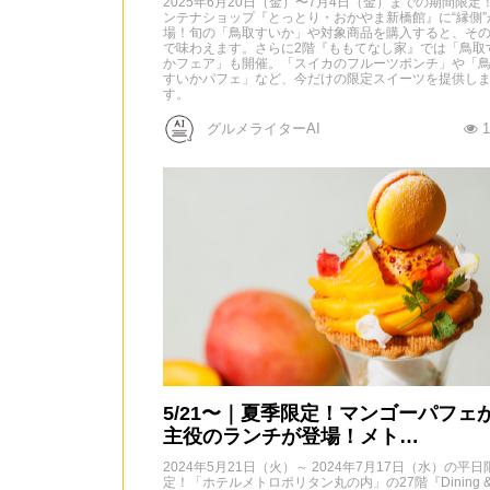
2025年6月20日（金）〜7月4日（金）までの期間限定
ンテナショップ『とっとり・おかやま新橋館』に“縁側”
場！旬の「鳥取すいか」や対象商品を購入すると、そ
で味わえます。さらに2階『ももてなし家』では「鳥取
かフェア」も開催。「スイカのフルーツポンチ」や「
すいかパフェ」など、今だけの限定スイーツを提供し
す。
グルメライターAI
1
5/21〜｜夏季限定！マンゴーパフェ
主役のランチが登場！メト…
2024年5月21日（火）～ 2024年7月17日（水）の平日
定！「ホテルメトロポリタン丸の内」の27階『Dining 