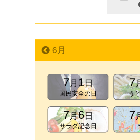
6月
7
1
7
月
日
国民安全の日
う
7
6
7
月
日
サラダ記念日