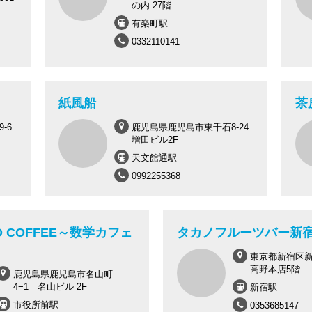
の内 27階
有楽町駅
0332110141
紙風船
茶
-6
鹿児島県鹿児島市東千石8-24
増田ビル2F
天文館通駅
0992255368
O COFFEE～数学カフェ
タカノフルーツバー新
東京都新宿区新宿
高野本店5階
鹿児島県鹿児島市名山町
4−1 名山ビル 2F
新宿駅
市役所前駅
0353685147