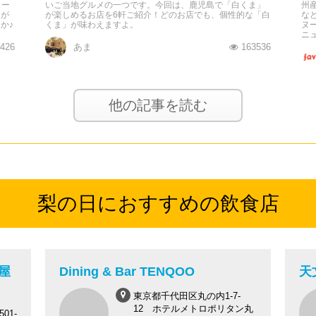
ター
いご当地グルメの一つです。今回は、鹿児島で「白くま」
州
」が
が楽しめるお店を6軒ご紹介！どのお店でも、個性的な「白
な
か♪
くま」が味わえますよ。
ヌ
ニ
426
あま
163536
他の記事を読む
梨の日におすすめの飲食店
萄屋
Dining & Bar TENQOO
天
東京都千代田区丸の内1-7-
12 ホテルメトロポリタン丸
01-