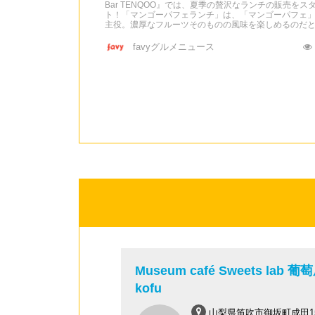
Bar TENQOO』では、夏季の贅沢なランチの販売をス
ト！「マンゴーパフェランチ」は、「マンゴーパフェ
主役。濃厚なフルーツそのものの風味を楽しめるのだと
favyグルメニュース
Museum café Sweets lab 葡
kofu
山梨県笛吹市御坂町成田15