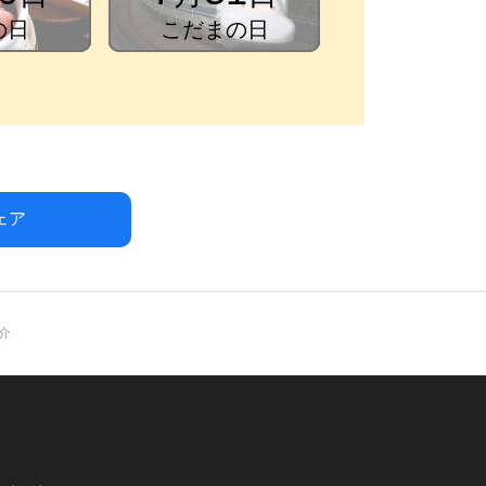
の日
こだまの日
シェア
介