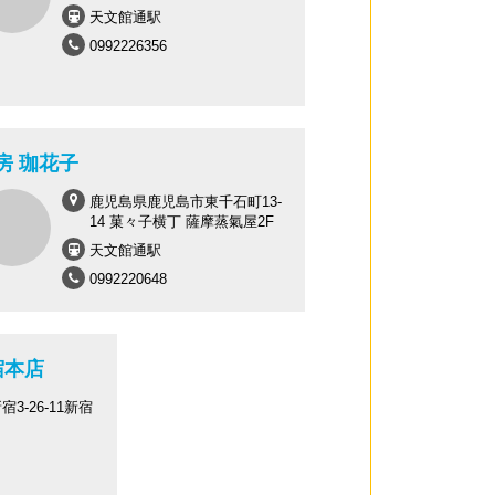
天文館通駅
0992226356
房 珈花子
鹿児島県鹿児島市東千石町13-
14 菓々子横丁 薩摩蒸氣屋2F
天文館通駅
0992220648
宿本店
3-26-11新宿