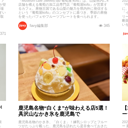
！ア
『Museum café Sweets lab 葡萄屋 kofu』は、山梨県内に4
20
が登
店舗を構える葡萄の加工品専門店『葡萄屋kofu』が営業す
『F
の場
るカフェ。果物王国である山梨の魅力を県内外に発信する
に
すい
という『葡萄屋kofu』のコンセプトに基づき、季節の果物
「
鳥取
を使ったパフェやフルーツプレートを食べられます。
リ
ま
断
い
favy編集部
345
371
が
鹿児島名物“白くま”が味わえる店5選！
【
具沢山なかき氷を鹿児島で
ー
限
鹿児島名物のかき氷、「白くま」！練乳シロップとフルー
20
&
ツがたっぷり載った、鹿児島を訪れたら是非食べておきた
ー