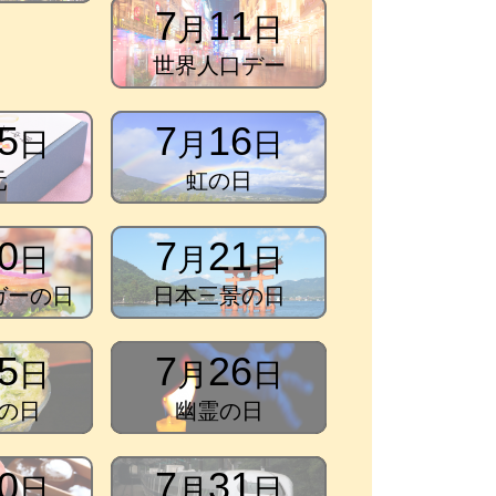
7
11
月
日
世界人口デー
5
7
16
日
月
日
元
虹の日
0
7
21
日
月
日
ガーの日
日本三景の日
5
7
26
日
月
日
の日
幽霊の日
0
7
31
日
月
日