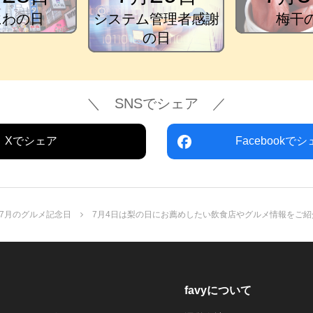
にわの日
システム管理者感謝
梅干
の日
＼ SNSでシェア ／
Xでシェア
Facebookで
7月のグルメ記念日
7月4日は梨の日にお薦めしたい飲食店やグルメ情報をご紹
favyについて