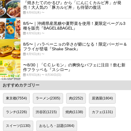
『焼きたてのかるび』から「にんにくカルビ丼」が発
売！大人気の「豚カルビ丼」も待望の復活
8月6日(木) 〜
8/5〜｜沖縄県産黒糖や夏野菜を使用！夏限定ベーグル3
種を販売『BAGEL&BAGEL』
8月5日(水) 〜
8/5〜｜ハラペーニョの辛さが癖になる！限定バーガー＆
フライが登場『Shake Shack』
8月5日(水) 〜
〜8/30｜「C.C.レモン」の爽快なパフェに注目！飲む新
作フラッペも『スシロー』
8月5日(水) 〜 8月30日(日)
おすすめカテゴリー
東京都(7554)
ラーメン(2305)
肉(2252)
居酒屋(1804)
ランチ(1226)
渋谷区(1215)
焼肉(1138)
カフェ(1131)
スイーツ(1130)
おもしろ・話題(1064)