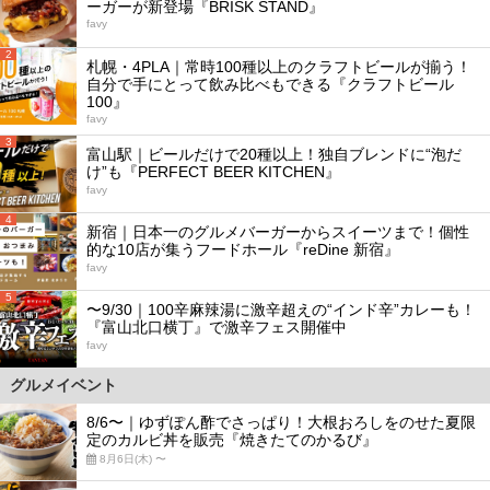
ーガーが新登場『BRISK STAND』
favy
2
札幌・4PLA｜常時100種以上のクラフトビールが揃う！
自分で手にとって飲み比べもできる『クラフトビール
100』
favy
3
富山駅｜ビールだけで20種以上！独自ブレンドに“泡だ
け”も『PERFECT BEER KITCHEN』
favy
4
新宿｜日本一のグルメバーガーからスイーツまで！個性
的な10店が集うフードホール『reDine 新宿』
favy
5
〜9/30｜100辛麻辣湯に激辛超えの“インド辛”カレーも！
『富山北口横丁』で激辛フェス開催中
favy
グルメイベント
8/6〜｜ゆずぽん酢でさっぱり！大根おろしをのせた夏限
定のカルビ丼を販売『焼きたてのかるび』
8月6日(木) 〜