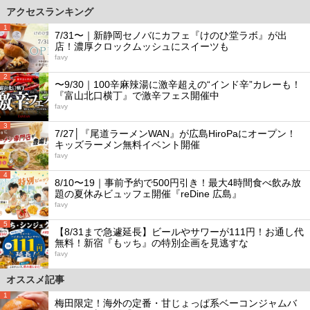
アクセスランキング
1
7/31〜｜新静岡セノバにカフェ『けのひ堂ラボ』が出
店！濃厚クロックムッシュにスイーツも
favy
2
〜9/30｜100辛麻辣湯に激辛超えの“インド辛”カレーも！
『富山北口横丁』で激辛フェス開催中
favy
3
7/27│『尾道ラーメンWAN』が広島HiroPaにオープン！
キッズラーメン無料イベント開催
favy
4
8/10〜19｜事前予約で500円引き！最大4時間食べ飲み放
題の夏休みビュッフェ開催『reDine 広島』
favy
5
【8/31まで急遽延長】ビールやサワーが111円！お通し代
無料！新宿『もッち』の特別企画を見逃すな
favy
オススメ記事
1
梅田限定！海外の定番・甘じょっぱ系ベーコンジャムバ