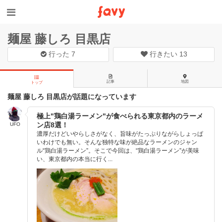
麺屋 藤しろ 目黒店
行った
7
行きたい
13
記事
地図
トップ
麺屋 藤しろ 目黒店が話題になっています
極上"鶏白湯ラーメン"が食べられる東京都内のラーメ
ン店8選！
UFO
濃厚だけどいやらしさがなく、旨味がたっぷりながらしょっぱ
いわけでも無い。そんな独特な味が絶品なラーメンのジャン
ル“鶏白湯ラーメン”。そこで今回は、“鶏白湯ラーメン”が美味
い、東京都内の本当に行く...