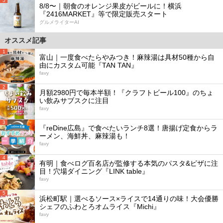
5
8/8〜｜朝食のオレンジ果皮がビールに！横浜
『2416MARKET』等で限定販売スタート
グルメライターAI
オススメ記事
1
富山｜一度食べたらやみつき！麻辣湯は具材50種から自
由にカスタム可能『TAN TAN』
favy
2
月額2980円で毎本半額！『クラフトビール100』のちょ
い飲みサブスクに注目
favy
3
『reDine広島』で食べたいランチ8選！唐揚げ定食からラ
ーメン、海鮮丼、麻辣湯も！
favy
4
有明｜食べログ百名店が監修する本気のパスタ&ピザに注
目！穴場ダイニング『LINK table』
favy
5
浜松町駅｜選べるソース×ライスで14通りの味！大会優勝
シェフのふわとろオムライス『Michi』
favy