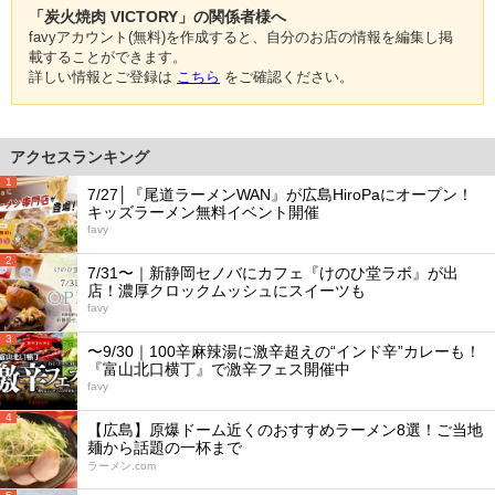
「炭火焼肉 VICTORY」の関係者様へ
favyアカウント(無料)を作成すると、自分のお店の情報を編集し掲
載することができます。
詳しい情報とご登録は
こちら
をご確認ください。
アクセスランキング
1
7/27│『尾道ラーメンWAN』が広島HiroPaにオープン！
キッズラーメン無料イベント開催
favy
2
7/31〜｜新静岡セノバにカフェ『けのひ堂ラボ』が出
店！濃厚クロックムッシュにスイーツも
favy
3
〜9/30｜100辛麻辣湯に激辛超えの“インド辛”カレーも！
『富山北口横丁』で激辛フェス開催中
favy
4
【広島】原爆ドーム近くのおすすめラーメン8選！ご当地
麺から話題の一杯まで
ラーメン.com