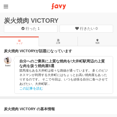
炭火焼肉 VICTORY
行った
1
行きたい
0
記事
地図
トップ
炭火焼肉 VICTORYが話題になっています
自分へのご褒美に上質な焼肉を!大井町駅周辺の上質
な肉を扱う焼肉屋5選
kwei
競馬場もある大井町は様々な路線が通っています。 多くのビジ
ネスマンが利用する大井町にはちょっとお高い焼肉屋もあった
りするのです。 そこで今回は、いつも頑張る自分に食べさせて
あげたい、大井町駅...
この記事を読む
炭火焼肉 VICTORY の基本情報