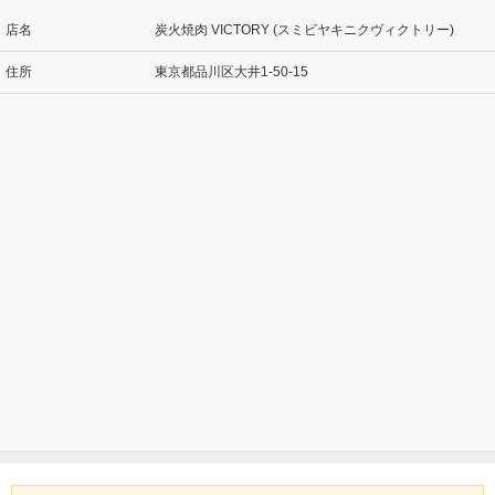
店名
炭火焼肉 VICTORY (スミビヤキニクヴィクトリー)
住所
東京都品川区大井1-50-15