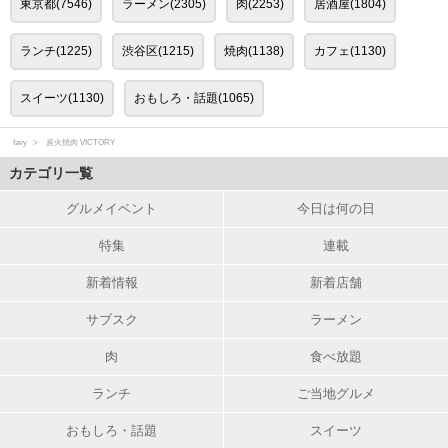
東京都(7546)
ラーメン(2305)
肉(2253)
居酒屋(1804)
ランチ(1225)
渋谷区(1215)
焼肉(1138)
カフェ(1130)
スイーツ(1130)
おもしろ・話題(1065)
favy
炭火焼肉 VICTORY
カテゴリ一覧
グルメイベント
今日は何の日
特集
連載
新着情報
新着店舗
サブスク
ラーメン
肉
食べ放題
ランチ
ご当地グルメ
おもしろ・話題
スイーツ