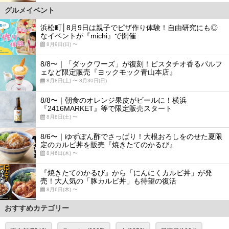
グルメイベント
浜松町│8月9日は親子でピザ作り体験！自由研究にも◎
なイベントが『michi』で開催
8月9日(日) 〜
8/8〜｜「ダックワーズ」が復刻！ピスタチオ香るパルフ
ェなど限定販売『ヨックモック青山本店』
8月8日(土) 〜 8月30日(日)
8/8〜｜朝食のオレンジ果皮がビールに！横浜
『2416MARKET』等で限定販売スタート
8月8日(土) 〜
8/6〜｜ゆずぽん酢でさっぱり！大根おろしをのせた夏限
定のカルビ丼を販売『焼きたてのかるび』
8月6日(木) 〜
『焼きたてのかるび』から「にんにくカルビ丼」が発
売！大人気の「豚カルビ丼」も待望の復活
8月6日(木) 〜
おすすめカテゴリー