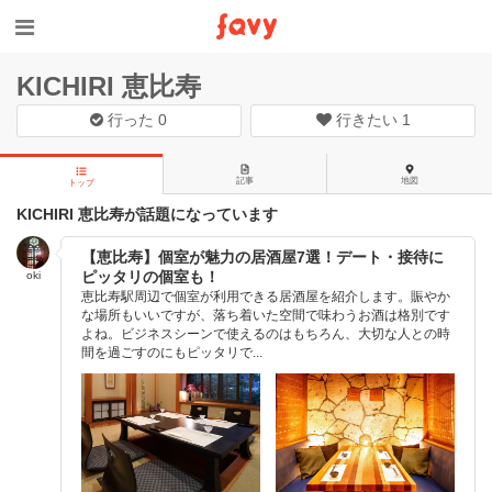
KICHIRI 恵比寿
行った
0
行きたい
1
記事
地図
トップ
KICHIRI 恵比寿が話題になっています
【恵比寿】個室が魅力の居酒屋7選！デート・接待に
ピッタリの個室も！
oki
恵比寿駅周辺で個室が利用できる居酒屋を紹介します。賑やか
な場所もいいですが、落ち着いた空間で味わうお酒は格別です
よね。ビジネスシーンで使えるのはもちろん、大切な人との時
間を過ごすのにもピッタリで...