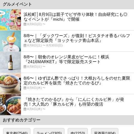
グルメイベント
浜松町│8月9日は親子でピザ作り体験！自由研究にも◎
なイベントが『michi』で開催
8月9日(日) 〜
8/8〜｜「ダックワーズ」が復刻！ピスタチオ香るパルフ
ェなど限定販売『ヨックモック青山本店』
8月8日(土) 〜 8月30日(日)
8/8〜｜朝食のオレンジ果皮がビールに！横浜
『2416MARKET』等で限定販売スタート
8月8日(土) 〜
8/6〜｜ゆずぽん酢でさっぱり！大根おろしをのせた夏限
定のカルビ丼を販売『焼きたてのかるび』
8月6日(木) 〜
『焼きたてのかるび』から「にんにくカルビ丼」が発
売！大人気の「豚カルビ丼」も待望の復活
8月6日(木) 〜
おすすめカテゴリー
東京都(7546)
ラーメン(2305)
肉(2253)
居酒屋(1804)