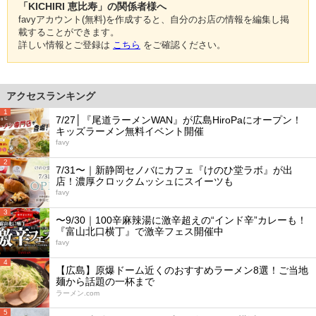
「KICHIRI 恵比寿」の関係者様へ
favyアカウント(無料)を作成すると、自分のお店の情報を編集し掲
載することができます。
詳しい情報とご登録は
こちら
をご確認ください。
アクセスランキング
1
7/27│『尾道ラーメンWAN』が広島HiroPaにオープン！
キッズラーメン無料イベント開催
favy
2
7/31〜｜新静岡セノバにカフェ『けのひ堂ラボ』が出
店！濃厚クロックムッシュにスイーツも
favy
3
〜9/30｜100辛麻辣湯に激辛超えの“インド辛”カレーも！
『富山北口横丁』で激辛フェス開催中
favy
4
【広島】原爆ドーム近くのおすすめラーメン8選！ご当地
麺から話題の一杯まで
ラーメン.com
5