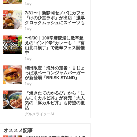
favy
2
7/31〜｜新静岡セノバにカフェ
『けのひ堂ラボ』が出店！濃厚
クロックムッシュにスイーツも
favy
3
〜9/30｜100辛麻辣湯に激辛超
えの“インド辛”カレーも！『富
山北口横丁』で激辛フェス開催
中
favy
4
梅田限定！海外の定番・甘じょ
っぱ系ベーコンジャムバーガー
が新登場『BRISK STAND』
favy
5
『焼きたてのかるび』から「に
んにくカルビ丼」が発売！大人
気の「豚カルビ丼」も待望の復
活
グルメライターAI
オススメ記事