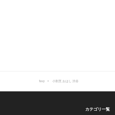
favy
小割烹 おはし 渋谷
カテゴリ一覧