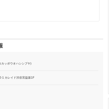
報
(コカッポウオハシシブヤ)
2-1 カレイド渋谷宮益坂1F