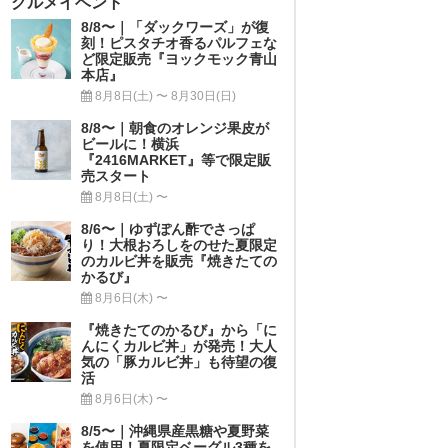
グルメイベント
8/8〜｜「ダックワーズ」が復
刻！ピスタチオ香るパルフェな
ど限定販売『ヨックモック青山
本店』
8月8日(土) 〜 8月30日(日)
8/8〜｜朝食のオレンジ果皮が
ビールに！横浜
『2416MARKET』等で限定販
売スタート
8月8日(土) 〜
8/6〜｜ゆずぽん酢でさっぱ
り！大根おろしをのせた夏限定
のカルビ丼を販売『焼きたての
かるび』
8月6日(木) 〜
『焼きたてのかるび』から「に
んにくカルビ丼」が発売！大人
気の「豚カルビ丼」も待望の復
活
8月6日(木) 〜
8/5〜｜沖縄県産黒糖や夏野菜
を使用！夏限定ベーグル3種を