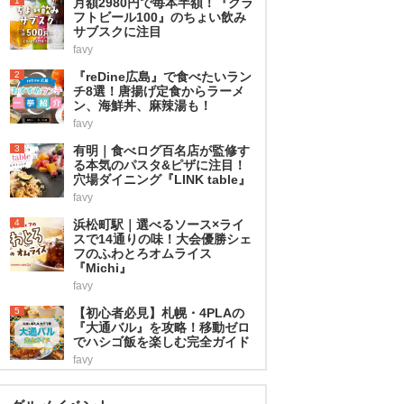
1
月額2980円で毎本半額！『クラ
フトビール100』のちょい飲み
サブスクに注目
favy
2
『reDine広島』で食べたいラン
チ8選！唐揚げ定食からラーメ
ン、海鮮丼、麻辣湯も！
favy
3
有明｜食べログ百名店が監修す
る本気のパスタ&ピザに注目！
穴場ダイニング『LINK table』
favy
4
浜松町駅｜選べるソース×ライ
スで14通りの味！大会優勝シェ
フのふわとろオムライス
『Michi』
favy
5
【初心者必見】札幌・4PLAの
『大通バル』を攻略！移動ゼロ
でハシゴ飯を楽しむ完全ガイド
favy