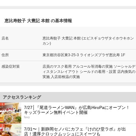
恵比寿餃子 大豊記 本館 の基本情報
店名
恵比寿餃子 大豊記 本館 (エビスギョウザタイホウキホン
カン)
住所
東京都渋谷区東3-25-3 ライオンズプラザ恵比寿 1F
感染症対策
店員のマスク着用 アルコール等消毒の実施 ソーシャルデ
ィスタンスレイアウト シールドの着用・設置 店内換気の
実施 入店前検温の実施
アクセスランキング
1
7/27│『尾道ラーメンWAN』が広島HiroPaにオープン！
キッズラーメン無料イベント開催
favy
2
7/31〜｜新静岡セノバにカフェ『けのひ堂ラボ』が出
店！濃厚クロックムッシュにスイーツも