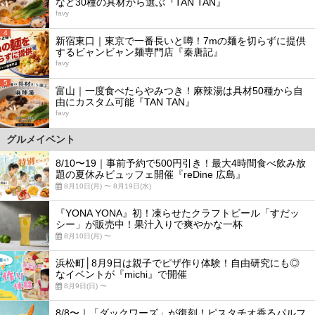
など30種の具材から選ぶ『TAN TAN』
favy
4
新宿東口｜東京で一番長いと噂！7mの麺を切らずに提供
するビャンビャン麺専門店『秦唐記』
favy
5
富山｜一度食べたらやみつき！麻辣湯は具材50種から自
由にカスタム可能『TAN TAN』
favy
グルメイベント
8/10〜19｜事前予約で500円引き！最大4時間食べ飲み放
題の夏休みビュッフェ開催『reDine 広島』
8月10日(月) 〜 8月19日(水)
『YONA YONA』初！凍らせたクラフトビール「すだッ
シー」が販売中！果汁入りで爽やかな一杯
8月10日(月) 〜
浜松町│8月9日は親子でピザ作り体験！自由研究にも◎
なイベントが『michi』で開催
8月9日(日) 〜
8/8〜｜「ダックワーズ」が復刻！ピスタチオ香るパルフ