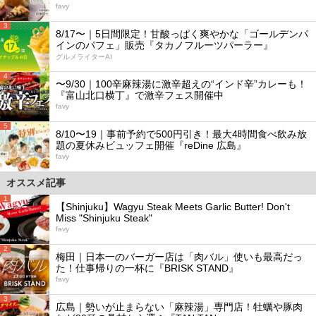
favy
3
8/17〜｜5日間限定！甘酸っぱく爽やかな「ゴールデンパ
インのパフェ」販売『タカノフルーツパーラー』
グルメライターAI
4
〜9/30｜100辛麻辣湯に激辛超えの“インド辛”カレーも！
『富山北口横丁』で激辛フェス開催中
favy
5
8/10〜19｜事前予約で500円引き！最大4時間食べ飲み放
題の夏休みビュッフェ開催『reDine 広島』
favy
オススメ記事
1
【Shinjuku】Wagyu Steak Meets Garlic Butter! Don't
Miss "Shinjuku Steak"
favy
2
梅田｜日本一のバーガー店は「肉バル」使いも最高だっ
た！仕事帰りの一杯に『BRISK STAND』
favy
3
広島｜勢いが止まらない「麻辣湯」専門店！牡蠣や豚肉