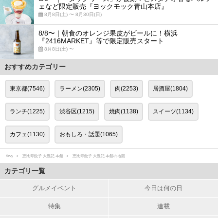
ェなど限定販売『ヨックモック青山本店』
8月8日(土) 〜 8月30日(日)
8/8〜｜朝食のオレンジ果皮がビールに！横浜
『2416MARKET』等で限定販売スタート
8月8日(土) 〜
おすすめカテゴリー
東京都(7546)
ラーメン(2305)
肉(2253)
居酒屋(1804)
ランチ(1225)
渋谷区(1215)
焼肉(1138)
スイーツ(1134)
カフェ(1130)
おもしろ・話題(1065)
favy
恵比寿餃子 大豊記 本館
恵比寿餃子 大豊記 本館の地図
カテゴリ一覧
グルメイベント
今日は何の日
特集
連載