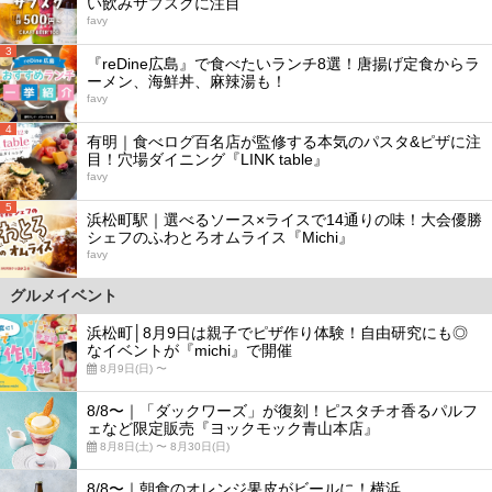
い飲みサブスクに注目
favy
3
『reDine広島』で食べたいランチ8選！唐揚げ定食からラ
ーメン、海鮮丼、麻辣湯も！
favy
4
有明｜食べログ百名店が監修する本気のパスタ&ピザに注
目！穴場ダイニング『LINK table』
favy
5
浜松町駅｜選べるソース×ライスで14通りの味！大会優勝
シェフのふわとろオムライス『Michi』
favy
グルメイベント
浜松町│8月9日は親子でピザ作り体験！自由研究にも◎
なイベントが『michi』で開催
8月9日(日) 〜
8/8〜｜「ダックワーズ」が復刻！ピスタチオ香るパルフ
ェなど限定販売『ヨックモック青山本店』
8月8日(土) 〜 8月30日(日)
8/8〜｜朝食のオレンジ果皮がビールに！横浜