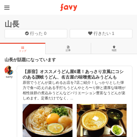
山長
行った
0
行きたい
1
記事
地図
トップ
山長が話題になっています
【原宿】オススメうどん屋6選！あっさり京風にコシ
のある讃岐うどん、名古屋の味噌煮込みうどんも
sarry
原宿でうどんが楽しめるお店を7店ご紹介！しっかりとした弾
力で食べ応えのある手打ちうどんやとろ〜り卵と濃厚な味噌が
相性抜群の煮込みうどんなどバリエーション豊富なうどんが楽
しめます。定番だけでなく、...