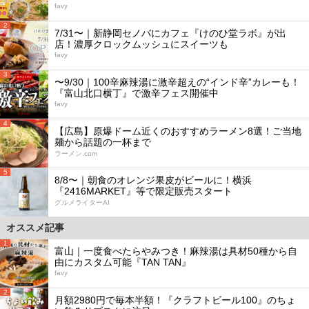
favy
2
7/31〜｜新静岡セノバにカフェ『けのひ堂ラボ』が出
店！濃厚クロックムッシュにスイーツも
favy
3
〜9/30｜100辛麻辣湯に激辛超えの“インド辛”カレーも！
『富山北口横丁』で激辛フェス開催中
favy
4
【広島】原爆ドーム近くのおすすめラーメン8選！ご当地
麺から話題の一杯まで
ラーメン.com
5
8/8〜｜朝食のオレンジ果皮がビールに！横浜
『2416MARKET』等で限定販売スタート
グルメライターAI
オススメ記事
1
富山｜一度食べたらやみつき！麻辣湯は具材50種から自
由にカスタム可能『TAN TAN』
favy
2
月額2980円で毎本半額！『クラフトビール100』のちょ