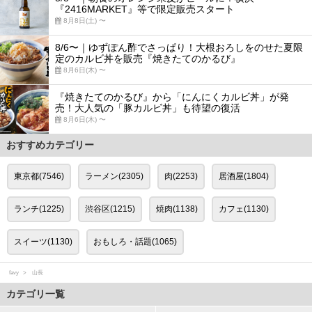
『2416MARKET』等で限定販売スタート
8月8日(土) 〜
8/6〜｜ゆずぽん酢でさっぱり！大根おろしをのせた夏限
定のカルビ丼を販売『焼きたてのかるび』
8月6日(木) 〜
『焼きたてのかるび』から「にんにくカルビ丼」が発
売！大人気の「豚カルビ丼」も待望の復活
8月6日(木) 〜
おすすめカテゴリー
東京都(7546)
ラーメン(2305)
肉(2253)
居酒屋(1804)
ランチ(1225)
渋谷区(1215)
焼肉(1138)
カフェ(1130)
スイーツ(1130)
おもしろ・話題(1065)
favy
山長
カテゴリ一覧