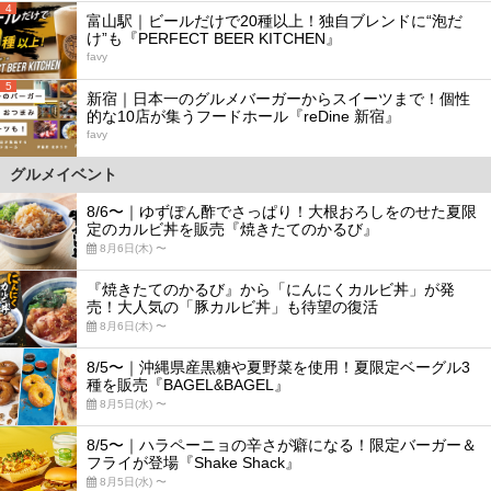
4
富山駅｜ビールだけで20種以上！独自ブレンドに“泡だ
け”も『PERFECT BEER KITCHEN』
favy
5
新宿｜日本一のグルメバーガーからスイーツまで！個性
的な10店が集うフードホール『reDine 新宿』
favy
グルメイベント
8/6〜｜ゆずぽん酢でさっぱり！大根おろしをのせた夏限
定のカルビ丼を販売『焼きたてのかるび』
8月6日(木) 〜
『焼きたてのかるび』から「にんにくカルビ丼」が発
売！大人気の「豚カルビ丼」も待望の復活
8月6日(木) 〜
8/5〜｜沖縄県産黒糖や夏野菜を使用！夏限定ベーグル3
種を販売『BAGEL&BAGEL』
8月5日(水) 〜
8/5〜｜ハラペーニョの辛さが癖になる！限定バーガー＆
フライが登場『Shake Shack』
8月5日(水) 〜