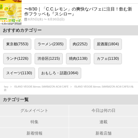
〜8/30｜「C.C.レモン」の爽快なパフェに注目！飲む新
作フラッペも『スシロー』
8月5日(水) 〜 8月30日(日)
おすすめカテゴリー
東京都(7553)
ラーメン(2305)
肉(2252)
居酒屋(1804)
ランチ(1226)
渋谷区(1215)
焼肉(1138)
カフェ(1130)
スイーツ(1130)
おもしろ・話題(1064)
favy
ISLAND VEGGIE &times; SAMBAZON ACAI CAFE
ISLAND VEGGIE &times; SAMBAZON ACAI CAFEの地
図
カテゴリ一覧
グルメイベント
今日は何の日
特集
連載
新着情報
新着店舗