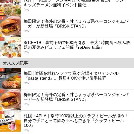
キッズラーメン無料イベント開催
favy
4
梅田限定！海外の定番・甘じょっぱ系ベーコンジャムバ
ーガーが新登場『BRISK STAND』
favy
5
8/10〜19｜事前予約で500円引き！最大4時間食べ飲み放
題の夏休みビュッフェ開催『reDine 広島』
favy
オススメ記事
1
梅田│喧騒を離れソファで寛ぐ穴場イタリアンバル
『pasta stand』。長居もOKで使い勝手抜群
favy
2
梅田限定！海外の定番・甘じょっぱ系ベーコンジャムバ
ーガーが新登場『BRISK STAND』
favy
3
札幌・4PLA｜常時100種以上のクラフトビールが揃う！
自分で手にとって飲み比べもできる『クラフトビール
100』
favy