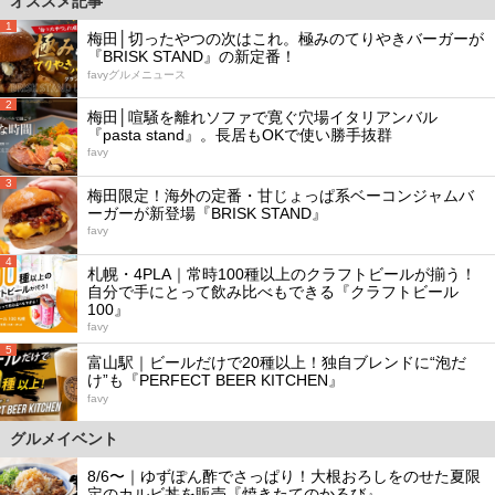
オススメ記事
1
梅田│切ったやつの次はこれ。極みのてりやきバーガーが
『BRISK STAND』の新定番！
favyグルメニュース
2
梅田│喧騒を離れソファで寛ぐ穴場イタリアンバル
『pasta stand』。長居もOKで使い勝手抜群
favy
3
梅田限定！海外の定番・甘じょっぱ系ベーコンジャムバ
ーガーが新登場『BRISK STAND』
favy
4
札幌・4PLA｜常時100種以上のクラフトビールが揃う！
自分で手にとって飲み比べもできる『クラフトビール
100』
favy
5
富山駅｜ビールだけで20種以上！独自ブレンドに“泡だ
け”も『PERFECT BEER KITCHEN』
favy
グルメイベント
8/6〜｜ゆずぽん酢でさっぱり！大根おろしをのせた夏限
定のカルビ丼を販売『焼きたてのかるび』