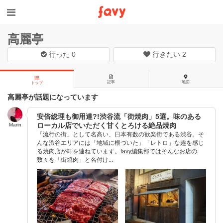
高麗亭
行った
0
行きたい
2
記事
地図
トップ
高麗亭が話題になっています
安倍総理も御用達?!渋谷流「街焼肉」5選。味のある
ローカル店でいただく甘くとろける絶品焼肉
Marin
「流行の街」として名高い、日本有数の歓楽街である渋谷。そ
んな渋谷エリアには「地域に根づいた」「レトロ」な趣を感じ
る焼肉店が軒を連ねています。favy編集部ではそんなお店の
数々を「街焼肉」と名付け...