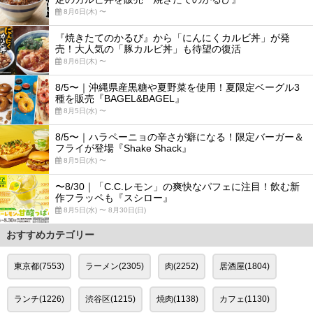
8月6日(木) 〜
『焼きたてのかるび』から「にんにくカルビ丼」が発
売！大人気の「豚カルビ丼」も待望の復活
8月6日(木) 〜
8/5〜｜沖縄県産黒糖や夏野菜を使用！夏限定ベーグル3
種を販売『BAGEL&BAGEL』
8月5日(水) 〜
8/5〜｜ハラペーニョの辛さが癖になる！限定バーガー＆
フライが登場『Shake Shack』
8月5日(水) 〜
〜8/30｜「C.C.レモン」の爽快なパフェに注目！飲む新
作フラッペも『スシロー』
8月5日(水) 〜 8月30日(日)
おすすめカテゴリー
東京都(7553)
ラーメン(2305)
肉(2252)
居酒屋(1804)
ランチ(1226)
渋谷区(1215)
焼肉(1138)
カフェ(1130)