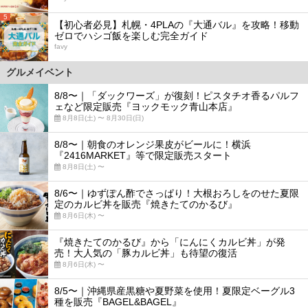
5
【初心者必見】札幌・4PLAの『大通バル』を攻略！移動
ゼロでハシゴ飯を楽しむ完全ガイド
favy
グルメイベント
8/8〜｜「ダックワーズ」が復刻！ピスタチオ香るパルフ
ェなど限定販売『ヨックモック青山本店』
8月8日(土) 〜 8月30日(日)
8/8〜｜朝食のオレンジ果皮がビールに！横浜
『2416MARKET』等で限定販売スタート
8月8日(土) 〜
8/6〜｜ゆずぽん酢でさっぱり！大根おろしをのせた夏限
定のカルビ丼を販売『焼きたてのかるび』
8月6日(木) 〜
『焼きたてのかるび』から「にんにくカルビ丼」が発
売！大人気の「豚カルビ丼」も待望の復活
8月6日(木) 〜
8/5〜｜沖縄県産黒糖や夏野菜を使用！夏限定ベーグル3
種を販売『BAGEL&BAGEL』