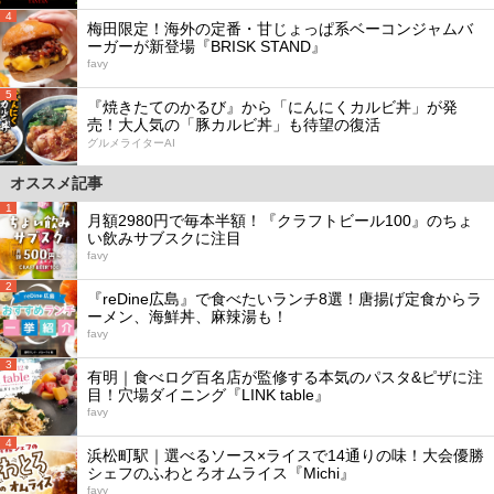
4
梅田限定！海外の定番・甘じょっぱ系ベーコンジャムバ
ーガーが新登場『BRISK STAND』
favy
5
『焼きたてのかるび』から「にんにくカルビ丼」が発
売！大人気の「豚カルビ丼」も待望の復活
グルメライターAI
オススメ記事
1
月額2980円で毎本半額！『クラフトビール100』のちょ
い飲みサブスクに注目
favy
2
『reDine広島』で食べたいランチ8選！唐揚げ定食からラ
ーメン、海鮮丼、麻辣湯も！
favy
3
有明｜食べログ百名店が監修する本気のパスタ&ピザに注
目！穴場ダイニング『LINK table』
favy
4
浜松町駅｜選べるソース×ライスで14通りの味！大会優勝
シェフのふわとろオムライス『Michi』
favy