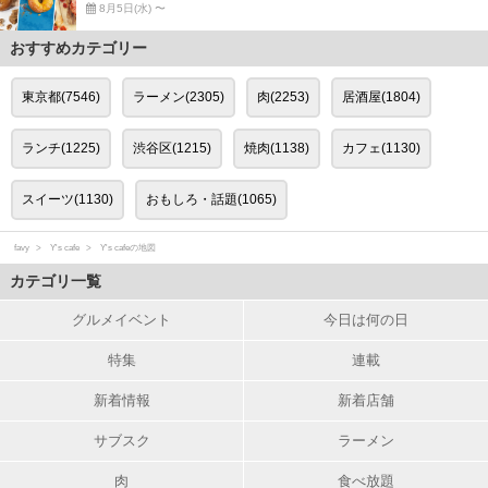
8月5日(水) 〜
おすすめカテゴリー
東京都(7546)
ラーメン(2305)
肉(2253)
居酒屋(1804)
ランチ(1225)
渋谷区(1215)
焼肉(1138)
カフェ(1130)
スイーツ(1130)
おもしろ・話題(1065)
favy
Y's cafe
Y's cafeの地図
カテゴリ一覧
グルメイベント
今日は何の日
特集
連載
新着情報
新着店舗
サブスク
ラーメン
肉
食べ放題