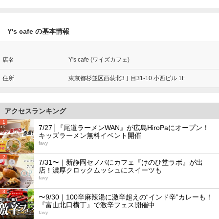
Y's cafe の基本情報
店名
Y's cafe (ワイズカフェ)
住所
東京都杉並区西荻北3丁目31-10 小西ビル 1F
アクセスランキング
1
7/27│『尾道ラーメンWAN』が広島HiroPaにオープン！
キッズラーメン無料イベント開催
favy
2
7/31〜｜新静岡セノバにカフェ『けのひ堂ラボ』が出
店！濃厚クロックムッシュにスイーツも
favy
3
〜9/30｜100辛麻辣湯に激辛超えの“インド辛”カレーも！
『富山北口横丁』で激辛フェス開催中
favy