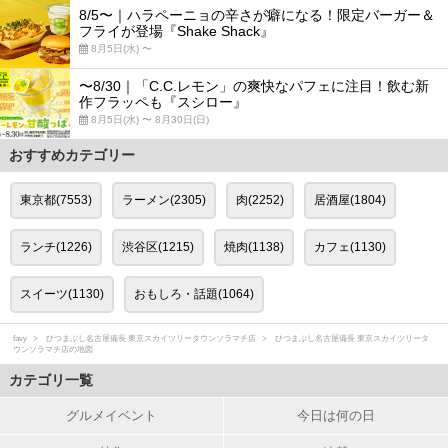
8/5〜｜ハラペーニョの辛さが癖になる！限定バーガー＆
フライが登場『Shake Shack』
8月5日(水) 〜
〜8/30｜「C.C.レモン」の爽快なパフェに注目！飲む新
作フラッペも『スシロー』
8月5日(水) 〜 8月30日(日)
おすすめカテゴリー
東京都(7553)
ラーメン(2305)
肉(2252)
居酒屋(1804)
ランチ(1226)
渋谷区(1215)
焼肉(1138)
カフェ(1130)
スイーツ(1130)
おもしろ・話題(1064)
favy
ひつまぶし名古屋備長 東京スカイツリータウンソラマチ店
ひつまぶし名古屋備長 東京スカイツリータ
ウンソラマチ店の地図
カテゴリ一覧
グルメイベント
今日は何の日