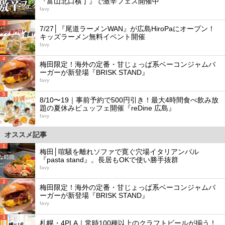
『富山北口横丁』で激辛フェス開催中
favy
3
7/27│『尾道ラーメンWAN』が広島HiroPaにオープン！
キッズラーメン無料イベント開催
favy
4
梅田限定！海外の定番・甘じょっぱ系ベーコンジャムバ
ーガーが新登場『BRISK STAND』
favy
5
8/10〜19｜事前予約で500円引き！最大4時間食べ飲み放
題の夏休みビュッフェ開催『reDine 広島』
favy
オススメ記事
1
梅田│喧騒を離れソファで寛ぐ穴場イタリアンバル
『pasta stand』。長居もOKで使い勝手抜群
favy
2
梅田限定！海外の定番・甘じょっぱ系ベーコンジャムバ
ーガーが新登場『BRISK STAND』
favy
3
札幌・4PLA｜常時100種以上のクラフトビールが揃う！