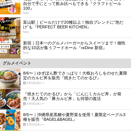
自分で手にとって飲み比べもできる『クラフトビール
100』
favy
4
富山駅｜ビールだけで20種以上！独自ブレンドに“泡だ
け”も『PERFECT BEER KITCHEN』
favy
5
新宿｜日本一のグルメバーガーからスイーツまで！個性
的な10店が集うフードホール『reDine 新宿』
favy
グルメイベント
8/6〜｜ゆずぽん酢でさっぱり！大根おろしをのせた夏限
定のカルビ丼を販売『焼きたてのかるび』
8月6日(木) 〜
『焼きたてのかるび』から「にんにくカルビ丼」が発
売！大人気の「豚カルビ丼」も待望の復活
8月6日(木) 〜
8/5〜｜沖縄県産黒糖や夏野菜を使用！夏限定ベーグル3
種を販売『BAGEL&BAGEL』
8月5日(水) 〜