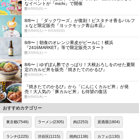
なイベントが『michi』で開催
8月9日(日) 〜
8/8〜｜「ダックワーズ」が復刻！ピスタチオ香るパルフ
ェなど限定販売『ヨックモック青山本店』
8月8日(土) 〜 8月30日(日)
8/8〜｜朝食のオレンジ果皮がビールに！横浜
『2416MARKET』等で限定販売スタート
8月8日(土) 〜
8/6〜｜ゆずぽん酢でさっぱり！大根おろしをのせた夏限
定のカルビ丼を販売『焼きたてのかるび』
8月6日(木) 〜
『焼きたてのかるび』から「にんにくカルビ丼」が発
売！大人気の「豚カルビ丼」も待望の復活
8月6日(木) 〜
おすすめカテゴリー
東京都(7546)
ラーメン(2305)
肉(2253)
居酒屋(1804)
ランチ(1225)
渋谷区(1215)
焼肉(1138)
カフェ(1130)