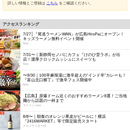
詳しい情報とご登録は
こちら
をご確認ください。
アクセスランキング
1
7/27│『尾道ラーメンWAN』が広島HiroPaにオープン！
キッズラーメン無料イベント開催
favy
2
7/31〜｜新静岡セノバにカフェ『けのひ堂ラボ』が出
店！濃厚クロックムッシュにスイーツも
favy
3
〜9/30｜100辛麻辣湯に激辛超えの“インド辛”カレーも！
『富山北口横丁』で激辛フェス開催中
favy
4
【広島】原爆ドーム近くのおすすめラーメン8選！ご当地
麺から話題の一杯まで
ラーメン.com
5
8/8〜｜朝食のオレンジ果皮がビールに！横浜
『2416MARKET』等で限定販売スタート
グルメライターAI