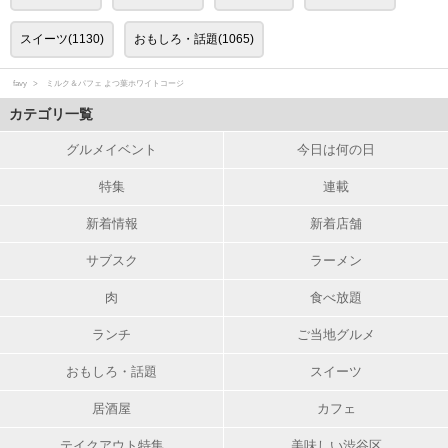
スイーツ(1130)
おもしろ・話題(1065)
favy
ミルク＆パフェ よつ葉ホワイトコージ
カテゴリ一覧
グルメイベント
今日は何の日
特集
連載
新着情報
新着店舗
サブスク
ラーメン
肉
食べ放題
ランチ
ご当地グルメ
おもしろ・話題
スイーツ
居酒屋
カフェ
テイクアウト特集
美味しい渋谷区