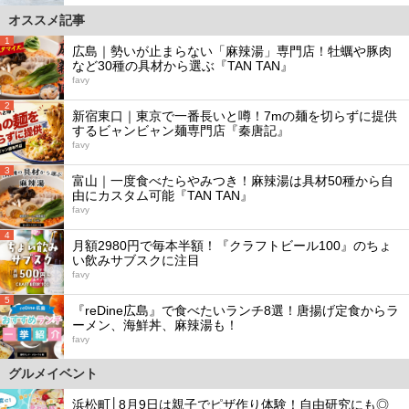
オススメ記事
1
広島｜勢いが止まらない「麻辣湯」専門店！牡蠣や豚肉
など30種の具材から選ぶ『TAN TAN』
favy
2
新宿東口｜東京で一番長いと噂！7mの麺を切らずに提供
するビャンビャン麺専門店『秦唐記』
favy
3
富山｜一度食べたらやみつき！麻辣湯は具材50種から自
由にカスタム可能『TAN TAN』
favy
4
月額2980円で毎本半額！『クラフトビール100』のちょ
い飲みサブスクに注目
favy
5
『reDine広島』で食べたいランチ8選！唐揚げ定食からラ
ーメン、海鮮丼、麻辣湯も！
favy
グルメイベント
浜松町│8月9日は親子でピザ作り体験！自由研究にも◎