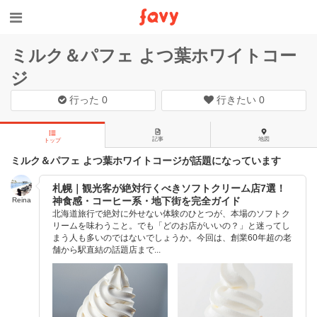
ミルク＆パフェ よつ葉ホワイトコー
ジ
行った
0
行きたい
0
記事
地図
トップ
ミルク＆パフェ よつ葉ホワイトコージが話題になっています
札幌｜観光客が絶対行くべきソフトクリーム店7選！
神食感・コーヒー系・地下街を完全ガイド
Reina
北海道旅行で絶対に外せない体験のひとつが、本場のソフトク
リームを味わうこと。でも「どのお店がいいの？」と迷ってし
まう人も多いのではないでしょうか。今回は、創業60年超の老
舗から駅直結の話題店まで...