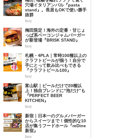
穴場イタリアンバル『pasta
stand』。長居もOKで使い勝手
抜群
favy
2
梅田限定！海外の定番・甘じょ
っぱ系ベーコンジャムバーガー
が新登場『BRISK STAND』
favy
3
札幌・4PLA｜常時100種以上の
クラフトビールが揃う！自分で
手にとって飲み比べもできる
『クラフトビール100』
favy
4
富山駅｜ビールだけで20種以
上！独自ブレンドに“泡だけ”も
『PERFECT BEER
KITCHEN』
favy
5
新宿｜日本一のグルメバーガー
からスイーツまで！個性的な10
店が集うフードホール『reDine
新宿』
favy