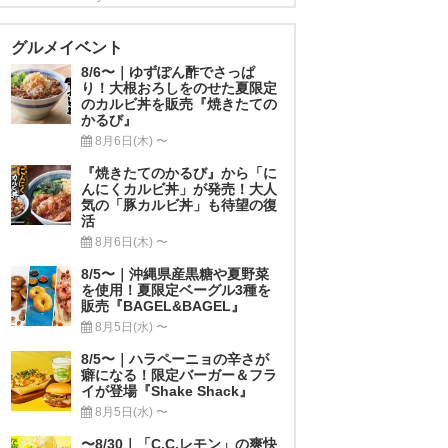
グルメイベント
8/6〜｜ゆずぽん酢でさっぱ
り！大根おろしをのせた夏限定
のカルビ丼を販売『焼きたての
かるび』
8月6日(木) 〜
『焼きたてのかるび』から「に
んにくカルビ丼」が発売！大人
気の「豚カルビ丼」も待望の復
活
8月6日(木) 〜
8/5〜｜沖縄県産黒糖や夏野菜
を使用！夏限定ベーグル3種を
販売『BAGEL&BAGEL』
8月5日(水) 〜
8/5〜｜ハラペーニョの辛さが
癖になる！限定バーガー＆フラ
イが登場『Shake Shack』
8月5日(水) 〜
〜8/30｜「C.C.レモン」の爽快