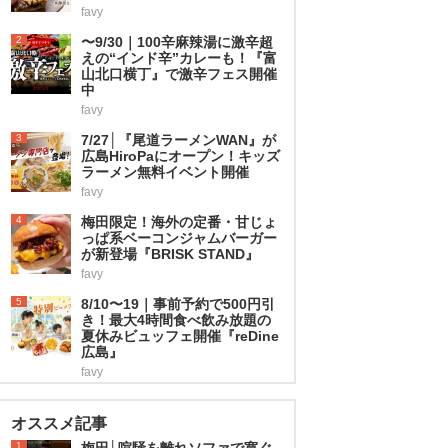
favy
2
〜9/30｜100辛麻辣湯に激辛超
えの“インド辛”カレーも！『富
山北口横丁』で激辛フェス開催
中
favy
3
7/27│『尾道ラーメンWAN』が
広島HiroPaにオープン！キッズ
ラーメン無料イベント開催
favy
4
梅田限定！海外の定番・甘じょ
っぱ系ベーコンジャムバーガー
が新登場『BRISK STAND』
favy
5
8/10〜19｜事前予約で500円引
き！最大4時間食べ飲み放題の
夏休みビュッフェ開催『reDine
広島』
favy
オススメ記事
1
梅田│喧騒を離れソファで寛ぐ