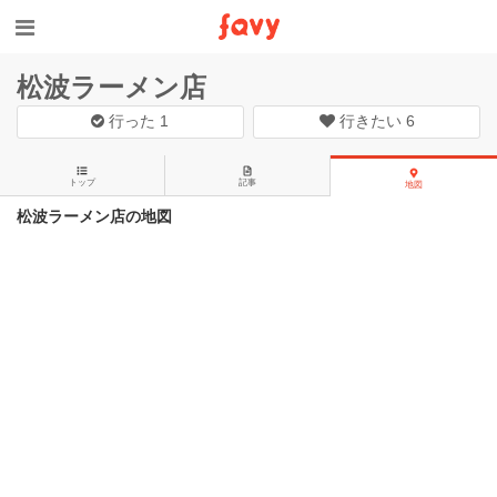
松波ラーメン店
行った
1
行きたい
6
トップ
記事
地図
松波ラーメン店の地図