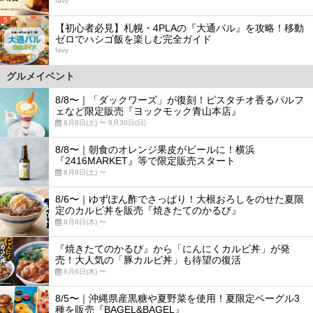
favy
5
【初心者必見】札幌・4PLAの『大通バル』を攻略！移動
ゼロでハシゴ飯を楽しむ完全ガイド
favy
グルメイベント
8/8〜｜「ダックワーズ」が復刻！ピスタチオ香るパルフ
ェなど限定販売『ヨックモック青山本店』
8月8日(土) 〜 8月30日(日)
8/8〜｜朝食のオレンジ果皮がビールに！横浜
『2416MARKET』等で限定販売スタート
8月8日(土) 〜
8/6〜｜ゆずぽん酢でさっぱり！大根おろしをのせた夏限
定のカルビ丼を販売『焼きたてのかるび』
8月6日(木) 〜
『焼きたてのかるび』から「にんにくカルビ丼」が発
売！大人気の「豚カルビ丼」も待望の復活
8月6日(木) 〜
8/5〜｜沖縄県産黒糖や夏野菜を使用！夏限定ベーグル3
種を販売『BAGEL&BAGEL』