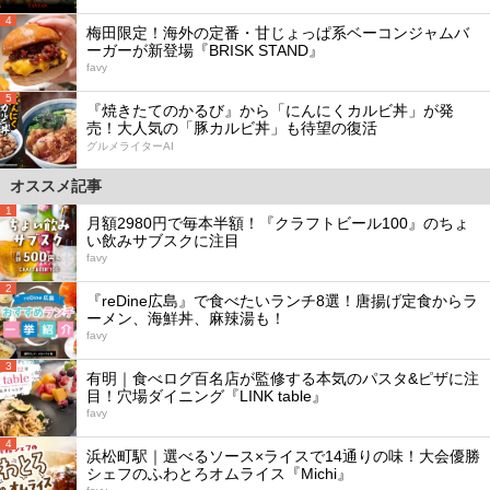
4
梅田限定！海外の定番・甘じょっぱ系ベーコンジャムバ
ーガーが新登場『BRISK STAND』
favy
5
『焼きたてのかるび』から「にんにくカルビ丼」が発
売！大人気の「豚カルビ丼」も待望の復活
グルメライターAI
オススメ記事
1
月額2980円で毎本半額！『クラフトビール100』のちょ
い飲みサブスクに注目
favy
2
『reDine広島』で食べたいランチ8選！唐揚げ定食からラ
ーメン、海鮮丼、麻辣湯も！
favy
3
有明｜食べログ百名店が監修する本気のパスタ&ピザに注
目！穴場ダイニング『LINK table』
favy
4
浜松町駅｜選べるソース×ライスで14通りの味！大会優勝
シェフのふわとろオムライス『Michi』