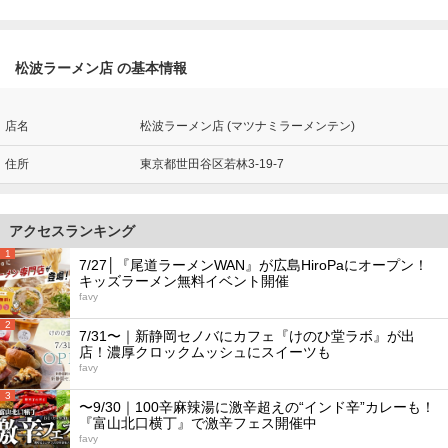
松波ラーメン店 の基本情報
店名
松波ラーメン店 (マツナミラーメンテン)
住所
東京都世田谷区若林3-19-7
アクセスランキング
1
7/27│『尾道ラーメンWAN』が広島HiroPaにオープン！
キッズラーメン無料イベント開催
favy
2
7/31〜｜新静岡セノバにカフェ『けのひ堂ラボ』が出
店！濃厚クロックムッシュにスイーツも
favy
3
〜9/30｜100辛麻辣湯に激辛超えの“インド辛”カレーも！
『富山北口横丁』で激辛フェス開催中
favy