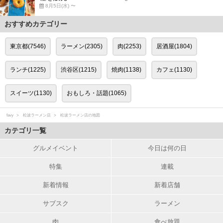
8月5日(水) 〜
おすすめカテゴリー
東京都(7546)
ラーメン(2305)
肉(2253)
居酒屋(1804)
ランチ(1225)
渋谷区(1215)
焼肉(1138)
カフェ(1130)
スイーツ(1130)
おもしろ・話題(1065)
favy
松波ラーメン店
松波ラーメン店の地図
カテゴリ一覧
グルメイベント
今日は何の日
特集
連載
新着情報
新着店舗
サブスク
ラーメン
肉
食べ放題