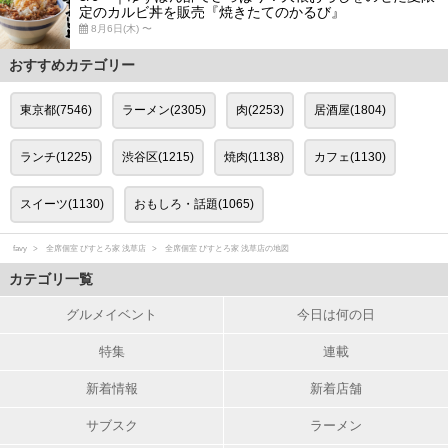
定のカルビ丼を販売『焼きたてのかるび』
8月6日(木) 〜
おすすめカテゴリー
東京都(7546)
ラーメン(2305)
肉(2253)
居酒屋(1804)
ランチ(1225)
渋谷区(1215)
焼肉(1138)
カフェ(1130)
スイーツ(1130)
おもしろ・話題(1065)
favy
全席個室 びすとろ家 浅草店
全席個室 びすとろ家 浅草店の地図
カテゴリ一覧
グルメイベント
今日は何の日
特集
連載
新着情報
新着店舗
サブスク
ラーメン