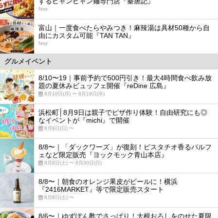
するビャンビャン麺専門店『秦唐記』
favy
5
富山｜一度食べたらやみつき！麻辣湯は具材50種から自
由にカスタム可能『TAN TAN』
favy
グルメイベント
8/10〜19｜事前予約で500円引き！最大4時間食べ飲み放
題の夏休みビュッフェ開催『reDine 広島』
8月10日(月) 〜 8月19日(水)
浜松町│8月9日は親子でピザ作り体験！自由研究にも◎
なイベントが『michi』で開催
8月9日(日) 〜
8/8〜｜「ダックワーズ」が復刻！ピスタチオ香るパルフ
ェなど限定販売『ヨックモック青山本店』
8月8日(土) 〜 8月30日(日)
8/8〜｜朝食のオレンジ果皮がビールに！横浜
『2416MARKET』等で限定販売スタート
8月8日(土) 〜
8/6〜｜ゆずぽん酢でさっぱり！大根おろしをのせた夏限