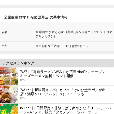
全席個室 びすとろ家 浅草店 の基本情報
店名
全席個室 びすとろ家 浅草店 (ゼンセキコシツビストロヤ
アサクサテン)
住所
東京都台東区浅草1-1-13 日興浅草ビル
アクセスランキング
1
7/27│『尾道ラーメンWAN』が広島HiroPaにオープン！
キッズラーメン無料イベント開催
favy
2
7/31〜｜新静岡セノバにカフェ『けのひ堂ラボ』が出
店！濃厚クロックムッシュにスイーツも
favy
3
8/17〜｜5日間限定！甘酸っぱく爽やかな「ゴールデンパ
インのパフェ」販売『タカノフルーツパーラー』