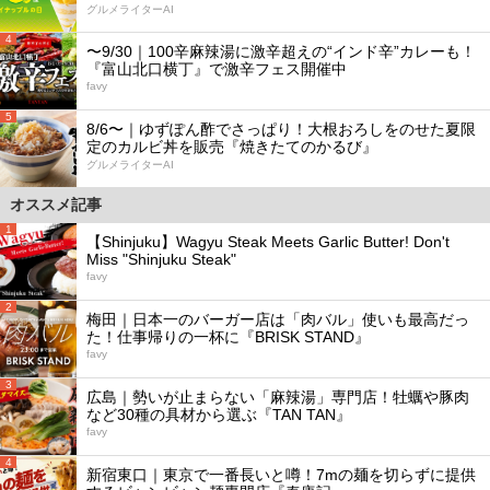
グルメライターAI
4
〜9/30｜100辛麻辣湯に激辛超えの“インド辛”カレーも！
『富山北口横丁』で激辛フェス開催中
favy
5
8/6〜｜ゆずぽん酢でさっぱり！大根おろしをのせた夏限
定のカルビ丼を販売『焼きたてのかるび』
グルメライターAI
オススメ記事
1
【Shinjuku】Wagyu Steak Meets Garlic Butter! Don't
Miss "Shinjuku Steak"
favy
2
梅田｜日本一のバーガー店は「肉バル」使いも最高だっ
た！仕事帰りの一杯に『BRISK STAND』
favy
3
広島｜勢いが止まらない「麻辣湯」専門店！牡蠣や豚肉
など30種の具材から選ぶ『TAN TAN』
favy
4
新宿東口｜東京で一番長いと噂！7mの麺を切らずに提供