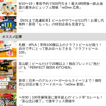
4
8/10〜19｜事前予約で500円引き！最大4時間食べ飲み放
題の夏休みビュッフェ開催『reDine 広島』
favy
5
【8/31まで急遽延長】ビールやサワーが111円！お通し代
無料！新宿『もッち』の特別企画を見逃すな
favy
オススメ記事
1
札幌・4PLA｜常時100種以上のクラフトビールが揃う！
自分で手にとって飲み比べもできる『クラフトビール
100』
favy
2
富山駅｜ビールだけで20種以上！独自ブレンドに“泡だ
け”も『PERFECT BEER KITCHEN』
favy
3
新宿｜日本一のグルメバーガーからスイーツまで！個性
的な10店が集うフードホール『reDine 新宿』
favy
4
〜9/30｜100辛麻辣湯に激辛超えの“インド辛”カレーも！
『富山北口横丁』で激辛フェス開催中
favy