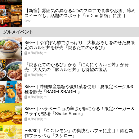
5
【新宿】雰囲気の異なる4つのフロアで食事やお酒、締め
スイーツも。話題のスポット『reDine 新宿』に注目
favy
グルメイベント
8/6〜｜ゆずぽん酢でさっぱり！大根おろしをのせた夏限
定のカルビ丼を販売『焼きたてのかるび』
8月6日(木) 〜
『焼きたてのかるび』から「にんにくカルビ丼」が発
売！大人気の「豚カルビ丼」も待望の復活
8月6日(木) 〜
8/5〜｜沖縄県産黒糖や夏野菜を使用！夏限定ベーグル3
種を販売『BAGEL&BAGEL』
8月5日(水) 〜
8/5〜｜ハラペーニョの辛さが癖になる！限定バーガー＆
フライが登場『Shake Shack』
8月5日(水) 〜
〜8/30｜「C.C.レモン」の爽快なパフェに注目！飲む新
作フラッペも『スシロー』