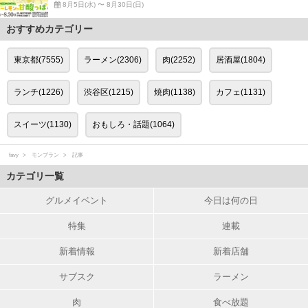
8月5日(水) 〜 8月30日(日)
おすすめカテゴリー
東京都(7555)
ラーメン(2306)
肉(2252)
居酒屋(1804)
ランチ(1226)
渋谷区(1215)
焼肉(1138)
カフェ(1131)
スイーツ(1130)
おもしろ・話題(1064)
favy
モンブラン
記事
カテゴリ一覧
グルメイベント
今日は何の日
特集
連載
新着情報
新着店舗
サブスク
ラーメン
肉
食べ放題