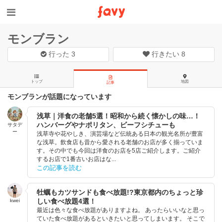
モンブラン
行った
3
行きたい
8
トップ
地図
記事
モンブランが話題になっています
浅草｜洋食の老舗5選！昭和から続く懐かしの味…！
ハンバーグやナポリタン、ビーフシチューも
サタデ
ー
浅草寺や花やしき、演芸場など伝統ある日本の観光名所が豊富
な浅草。飲食店も昔から愛される老舗のお店が多く揃っていま
す。その中でも今回は洋食のお店を5店ご紹介します。ご紹介
するお店で1番古いお店はな...
この記事を読む
牡蠣もカツサンドも食べ放題!?東京都内のちょっと珍
しい食べ放題4選！
kwei
最近は色々な食べ放題がありますよね。 あったらいいなと思っ
ていた食べ放題があるといきたいと思ってしまいます。 そこで