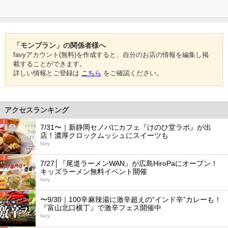
「モンブラン」の関係者様へ
favyアカウント(無料)を作成すると、自分のお店の情報を編集し掲
載することができます。
詳しい情報とご登録は
こちら
をご確認ください。
アクセスランキング
1
7/31〜｜新静岡セノバにカフェ『けのひ堂ラボ』が出
店！濃厚クロックムッシュにスイーツも
favy
2
7/27│『尾道ラーメンWAN』が広島HiroPaにオープン！
キッズラーメン無料イベント開催
favy
3
〜9/30｜100辛麻辣湯に激辛超えの“インド辛”カレーも！
『富山北口横丁』で激辛フェス開催中
favy