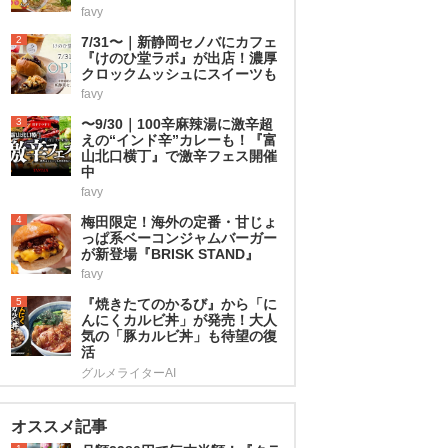
favy
2
7/31〜｜新静岡セノバにカフェ
『けのひ堂ラボ』が出店！濃厚
クロックムッシュにスイーツも
favy
3
〜9/30｜100辛麻辣湯に激辛超
えの“インド辛”カレーも！『富
山北口横丁』で激辛フェス開催
中
favy
4
梅田限定！海外の定番・甘じょ
っぱ系ベーコンジャムバーガー
が新登場『BRISK STAND』
favy
5
『焼きたてのかるび』から「に
んにくカルビ丼」が発売！大人
気の「豚カルビ丼」も待望の復
活
グルメライターAI
オススメ記事