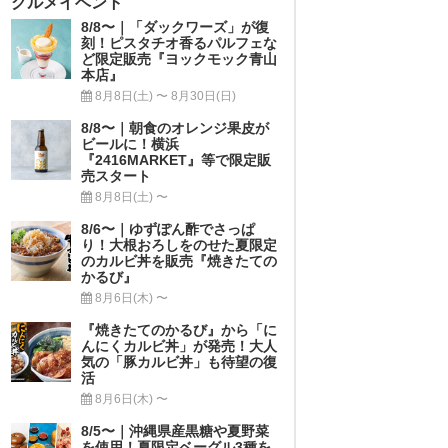
グルメイベント
8/8〜｜「ダックワーズ」が復
刻！ピスタチオ香るパルフェな
ど限定販売『ヨックモック青山
本店』
8月8日(土) 〜 8月30日(日)
8/8〜｜朝食のオレンジ果皮が
ビールに！横浜
『2416MARKET』等で限定販
売スタート
8月8日(土) 〜
8/6〜｜ゆずぽん酢でさっぱ
り！大根おろしをのせた夏限定
のカルビ丼を販売『焼きたての
かるび』
8月6日(木) 〜
『焼きたてのかるび』から「に
んにくカルビ丼」が発売！大人
気の「豚カルビ丼」も待望の復
活
8月6日(木) 〜
8/5〜｜沖縄県産黒糖や夏野菜
を使用！夏限定ベーグル3種を