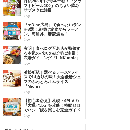
1
月額2980円で毎本半額！『クラ
フトビール100』のちょい飲み
サブスクに注目
favy
2
『reDine広島』で食べたいラン
チ8選！唐揚げ定食からラーメ
ン、海鮮丼、麻辣湯も！
favy
3
有明｜食べログ百名店が監修す
る本気のパスタ&ピザに注目！
穴場ダイニング『LINK table』
favy
4
浜松町駅｜選べるソース×ライ
スで14通りの味！大会優勝シェ
フのふわとろオムライス
『Michi』
favy
5
【初心者必見】札幌・4PLAの
『大通バル』を攻略！移動ゼロ
でハシゴ飯を楽しむ完全ガイド
favy