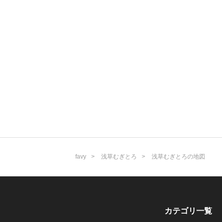
favy
浅草むぎとろ
浅草むぎとろの地図
カテゴリ一覧