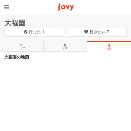
大福園
行った
1
行きたい
7
トップ
記事
地図
大福園の地図