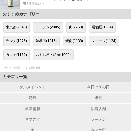
8月8日(土) 〜
おすすめカテゴリー
東京都(7546)
ラーメン(2305)
肉(2253)
居酒屋(1804)
ランチ(1225)
渋谷区(1215)
焼肉(1138)
スイーツ(1134)
カフェ(1130)
おもしろ・話題(1065)
favy
大福園
大福園の地図
カテゴリ一覧
グルメイベント
今日は何の日
特集
連載
新着情報
新着店舗
サブスク
ラーメン
肉
食べ放題