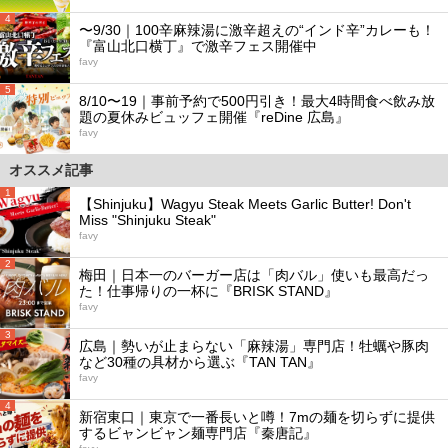
4
〜9/30｜100辛麻辣湯に激辛超えの“インド辛”カレーも！
『富山北口横丁』で激辛フェス開催中
favy
5
8/10〜19｜事前予約で500円引き！最大4時間食べ飲み放
題の夏休みビュッフェ開催『reDine 広島』
favy
オススメ記事
1
【Shinjuku】Wagyu Steak Meets Garlic Butter! Don't
Miss "Shinjuku Steak"
favy
2
梅田｜日本一のバーガー店は「肉バル」使いも最高だっ
た！仕事帰りの一杯に『BRISK STAND』
favy
3
広島｜勢いが止まらない「麻辣湯」専門店！牡蠣や豚肉
など30種の具材から選ぶ『TAN TAN』
favy
4
新宿東口｜東京で一番長いと噂！7mの麺を切らずに提供
するビャンビャン麺専門店『秦唐記』