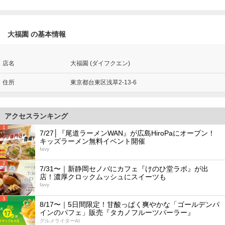
大福園 の基本情報
店名
大福園 (ダイフクエン)
住所
東京都台東区浅草2-13-6
アクセスランキング
1
7/27│『尾道ラーメンWAN』が広島HiroPaにオープン！
キッズラーメン無料イベント開催
favy
2
7/31〜｜新静岡セノバにカフェ『けのひ堂ラボ』が出
店！濃厚クロックムッシュにスイーツも
favy
3
8/17〜｜5日間限定！甘酸っぱく爽やかな「ゴールデンパ
インのパフェ」販売『タカノフルーツパーラー』
グルメライターAI