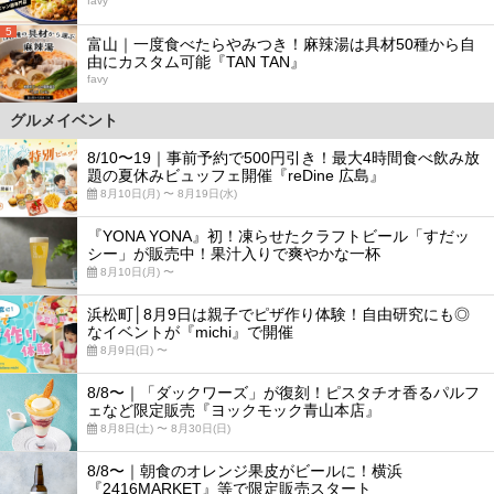
favy
5
富山｜一度食べたらやみつき！麻辣湯は具材50種から自
由にカスタム可能『TAN TAN』
favy
グルメイベント
8/10〜19｜事前予約で500円引き！最大4時間食べ飲み放
題の夏休みビュッフェ開催『reDine 広島』
8月10日(月) 〜 8月19日(水)
『YONA YONA』初！凍らせたクラフトビール「すだッ
シー」が販売中！果汁入りで爽やかな一杯
8月10日(月) 〜
浜松町│8月9日は親子でピザ作り体験！自由研究にも◎
なイベントが『michi』で開催
8月9日(日) 〜
8/8〜｜「ダックワーズ」が復刻！ピスタチオ香るパルフ
ェなど限定販売『ヨックモック青山本店』
8月8日(土) 〜 8月30日(日)
8/8〜｜朝食のオレンジ果皮がビールに！横浜
『2416MARKET』等で限定販売スタート