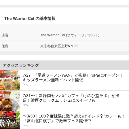
The Warrior Cel の基本情報
店名
The Warrior Cel (ザウォーリアケルト)
住所
東京都台東区上野6-9-22
アクセスランキング
1
7/27│『尾道ラーメンWAN』が広島HiroPaにオープン！
キッズラーメン無料イベント開催
favy
2
7/31〜｜新静岡セノバにカフェ『けのひ堂ラボ』が出
店！濃厚クロックムッシュにスイーツも
favy
3
〜9/30｜100辛麻辣湯に激辛超えの“インド辛”カレーも！
『富山北口横丁』で激辛フェス開催中
favy