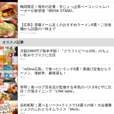
4
梅田限定！海外の定番・甘じょっぱ系ベーコンジャムバ
ーガーが新登場『BRISK STAND』
favy
5
【広島】原爆ドーム近くのおすすめラーメン8選！ご当地
麺から話題の一杯まで
ラーメン.com
オススメ記事
1
月額2980円で毎本半額！『クラフトビール100』のちょ
い飲みサブスクに注目
favy
2
『reDine広島』で食べたいランチ8選！唐揚げ定食からラ
ーメン、海鮮丼、麻辣湯も！
favy
3
有明｜食べログ百名店が監修する本気のパスタ&ピザに注
目！穴場ダイニング『LINK table』
favy
4
浜松町駅｜選べるソース×ライスで14通りの味！大会優勝
シェフのふわとろオムライス『Michi』
favy