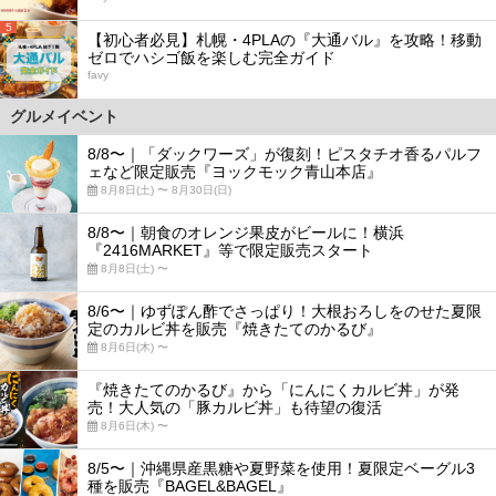
5
【初心者必見】札幌・4PLAの『大通バル』を攻略！移動
ゼロでハシゴ飯を楽しむ完全ガイド
favy
グルメイベント
8/8〜｜「ダックワーズ」が復刻！ピスタチオ香るパルフ
ェなど限定販売『ヨックモック青山本店』
8月8日(土) 〜 8月30日(日)
8/8〜｜朝食のオレンジ果皮がビールに！横浜
『2416MARKET』等で限定販売スタート
8月8日(土) 〜
8/6〜｜ゆずぽん酢でさっぱり！大根おろしをのせた夏限
定のカルビ丼を販売『焼きたてのかるび』
8月6日(木) 〜
『焼きたてのかるび』から「にんにくカルビ丼」が発
売！大人気の「豚カルビ丼」も待望の復活
8月6日(木) 〜
8/5〜｜沖縄県産黒糖や夏野菜を使用！夏限定ベーグル3
種を販売『BAGEL&BAGEL』