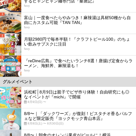
するビャンビャン麺専門店『秦唐記』
favy
3
富山｜一度食べたらやみつき！麻辣湯は具材50種から自
由にカスタム可能『TAN TAN』
favy
4
月額2980円で毎本半額！『クラフトビール100』のちょ
い飲みサブスクに注目
favy
5
『reDine広島』で食べたいランチ8選！唐揚げ定食からラ
ーメン、海鮮丼、麻辣湯も！
favy
グルメイベント
浜松町│8月9日は親子でピザ作り体験！自由研究にも◎
なイベントが『michi』で開催
8月9日(日) 〜
8/8〜｜「ダックワーズ」が復刻！ピスタチオ香るパルフ
ェなど限定販売『ヨックモック青山本店』
8月8日(土) 〜 8月30日(日)
8/8〜｜朝食のオレンジ果皮がビールに！横浜