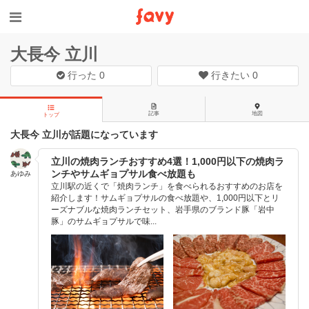
大長今 立川
行った
0
行きたい
0
記事
地図
トップ
大長今 立川が話題になっています
立川の焼肉ランチおすすめ4選！1,000円以下の焼肉ラ
ンチやサムギョプサル食べ放題も
あゆみ
立川駅の近くで「焼肉ランチ」を食べられるおすすめのお店を
紹介します！サムギョプサルの食べ放題や、1,000円以下とリ
ーズナブルな焼肉ランチセット、岩手県のブランド豚「岩中
豚」のサムギョプサルで味...