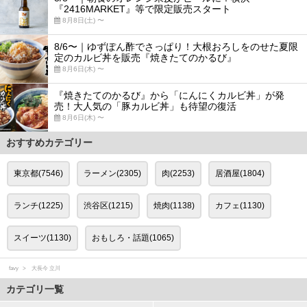
『2416MARKET』等で限定販売スタート
8月8日(土) 〜
8/6〜｜ゆずぽん酢でさっぱり！大根おろしをのせた夏限
定のカルビ丼を販売『焼きたてのかるび』
8月6日(木) 〜
『焼きたてのかるび』から「にんにくカルビ丼」が発
売！大人気の「豚カルビ丼」も待望の復活
8月6日(木) 〜
おすすめカテゴリー
東京都(7546)
ラーメン(2305)
肉(2253)
居酒屋(1804)
ランチ(1225)
渋谷区(1215)
焼肉(1138)
カフェ(1130)
スイーツ(1130)
おもしろ・話題(1065)
favy
大長今 立川
カテゴリ一覧